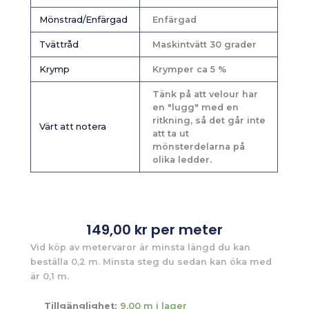
Mönstrad/Enfärgad
Enfärgad
Tvättråd
Maskintvätt 30 grader
Krymp
Krymper ca 5 %
Tänk på att velour har
en "lugg" med en
ritkning, så det går inte
Värt att notera
att ta ut
mönsterdelarna på
olika ledder.
149,00
kr
per meter
Vid köp av metervaror är minsta längd du kan
beställa 0,2 m. Minsta steg du sedan kan öka med
är 0,1 m.
Tillgänglighet:
9,00 m i lager