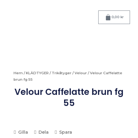
Hoppa
till
Varukorg
innehåll
0,00
kr
Hem
/
KLÄDTYGER
/
Trikåtyger
/
Velour
/ Velour Caffelatte
brun fg 55
Velour Caffelatte brun fg
55
Gilla
Dela
Spara