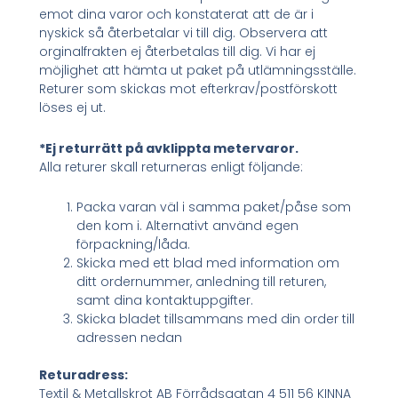
emot dina varor och konstaterat att de är i
nyskick så återbetalar vi till dig. Observera att
orginalfrakten ej återbetalas till dig. Vi har ej
möjlighet att hämta ut paket på utlämningsställe.
Returer som skickas mot efterkrav/postförskott
löses ej ut.
*Ej returrätt på avklippta metervaror.
Alla returer skall returneras enligt följande:
Packa varan väl i samma paket/påse som
den kom i. Alternativt använd egen
förpackning/låda.
Skicka med ett blad med information om
ditt ordernummer, anledning till returen,
samt dina kontaktuppgifter.
Skicka bladet tillsammans med din order till
adressen nedan
Returadress:
Textil & Metallskrot AB Förrådsgatan 4 511 56 KINNA