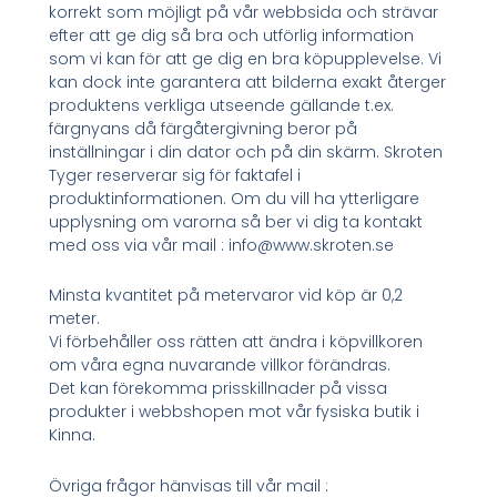
korrekt som möjligt på vår webbsida och strävar
efter att ge dig så bra och utförlig information
som vi kan för att ge dig en bra köpupplevelse. Vi
kan dock inte garantera att bilderna exakt återger
produktens verkliga utseende gällande t.ex.
färgnyans då färgåtergivning beror på
inställningar i din dator och på din skärm. Skroten
Tyger reserverar sig för faktafel i
produktinformationen. Om du vill ha ytterligare
upplysning om varorna så ber vi dig ta kontakt
med oss via vår mail : info@www.skroten.se
Minsta kvantitet på metervaror vid köp är 0,2
meter.
Vi förbehåller oss rätten att ändra i köpvillkoren
om våra egna nuvarande villkor förändras.
Det kan förekomma prisskillnader på vissa
produkter i webbshopen mot vår fysiska butik i
Kinna.
Övriga frågor hänvisas till vår mail :