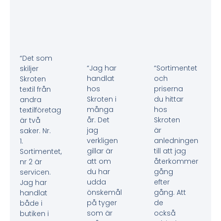
“Det som
“Jag har
“Sortimentet
skiljer
handlat
och
Skroten
hos
priserna
textil från
Skroten i
du hittar
andra
många
hos
textilföretag
år. Det
Skroten
är två
jag
är
saker. Nr.
verkligen
anledningen
1.
gillar är
till att jag
Sortimentet,
att om
återkommer
nr 2 är
du har
gång
servicen.
udda
efter
Jag har
önskemål
gång. Att
handlat
på tyger
de
både i
som är
också
butiken i