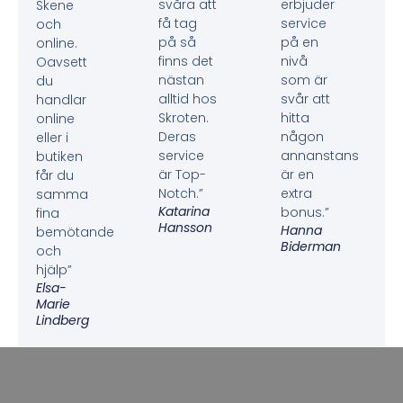
svåra att
erbjuder
Skene
få tag
service
och
på så
på en
online.
finns det
nivå
Oavsett
nästan
som är
du
alltid hos
svår att
handlar
Skroten.
hitta
online
Deras
någon
eller i
service
annanstans
butiken
är Top-
är en
får du
Notch.”
extra
samma
Katarina
bonus.”
fina
Hansson
Hanna
bemötande
Biderman
och
hjälp”
Elsa-
Marie
Lindberg