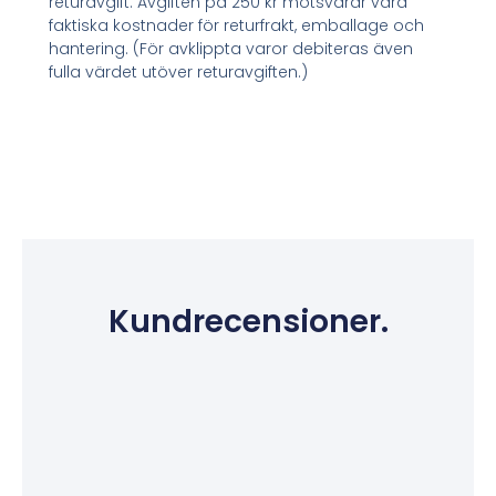
returavgift. Avgiften på 250 kr motsvarar våra
faktiska kostnader för returfrakt, emballage och
hantering. (För avklippta varor debiteras även
fulla värdet utöver returavgiften.)
Kundrecensioner.