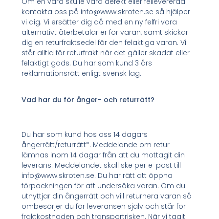
Om en vara skulle vara defekt eller fellevererad
kontakta oss på info@www.skroten.se så hjälper
vi dig. Vi ersätter dig då med en ny felfri vara
alternativt återbetalar er för varan, samt skickar
dig en returfraktsedel för den felaktiga varan. Vi
står alltid för returfrakt när det gäller skadat eller
felaktigt gods. Du har som kund 3 års
reklamationsrätt enligt svensk lag.
Vad har du för ånger- och returrätt?
Du har som kund hos oss 14 dagars
ångerrätt/returrätt*. Meddelande om retur
lämnas inom 14 dagar från att du mottagit din
leverans. Meddelandet skall ske per e-post till
info@www.skroten.se. Du har rätt att öppna
förpackningen för att undersöka varan. Om du
utnyttjar din ångerrätt och vill returnera varan så
ombesörjer du för leveransen själv och står för
fraktkostnaden och transportrisken. När vi tagit