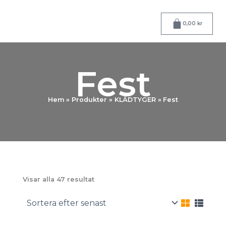
Hoppa
till
Varukorg
0,00
kr
innehåll
Fest
Hem
Produkter
KLÄDTYGER
Fest
Sortera
Visar alla 47 resultat
efter
senaste