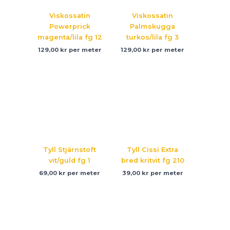
Viskossatin
Viskossatin
Powerprick
Palmskugga
magenta/lila fg 12
turkos/lila fg 3
129,00
kr
per meter
129,00
kr
per meter
Tyll Stjärnstoft
Tyll Cissi Extra
vit/guld fg 1
bred kritvit fg 210
69,00
kr
per meter
39,00
kr
per meter