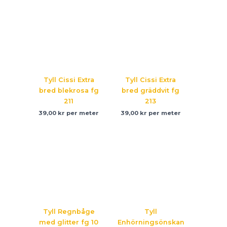
Tyll Cissi Extra
Tyll Cissi Extra
bred blekrosa fg
bred gräddvit fg
211
213
39,00
kr
per meter
39,00
kr
per meter
Tyll Regnbåge
Tyll
med glitter fg 10
Enhörningsönskan