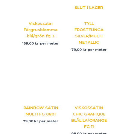
SLUT I LAGER
Viskossatin
TYLL
Färgrusblomma
FROSTFLINGA
blå/grön fg 3
SILVER/MULTI
METALLIC
159,00
kr
per meter
79,00
kr
per meter
RAINBOW SATIN
VISKOSSATIN
MULTI FG 0801
CHIC GRAFIQUE
BLÅLILA/ORANGE
79,00
kr
per meter
FG 11
98,00
kr
per meter