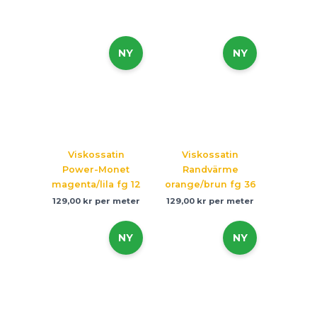
NY
NY
Viskossatin
Viskossatin
Power-Monet
Randvärme
magenta/lila fg 12
orange/brun fg 36
129,00
kr
per meter
129,00
kr
per meter
NY
NY