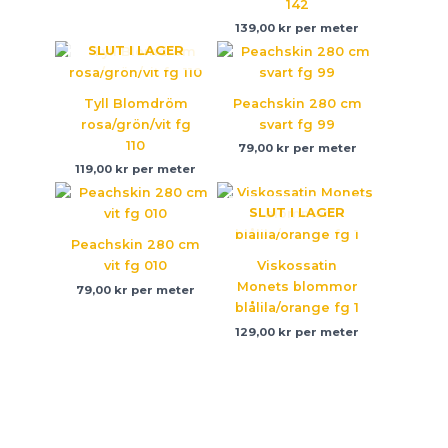
142
139,00
kr
per meter
SLUT I LAGER
Tyll Blomdröm
Peachskin 280 cm
rosa/grön/vit fg
svart fg 99
110
79,00
kr
per meter
119,00
kr
per meter
SLUT I LAGER
Peachskin 280 cm
vit fg 010
Viskossatin
Monets blommor
79,00
kr
per meter
blålila/orange fg 1
129,00
kr
per meter