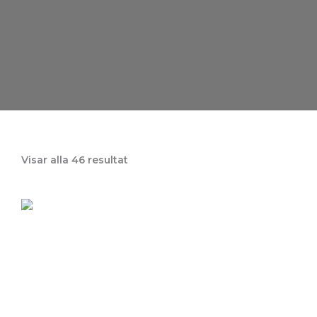
Sortera
Visar alla 46 resultat
efter
senaste