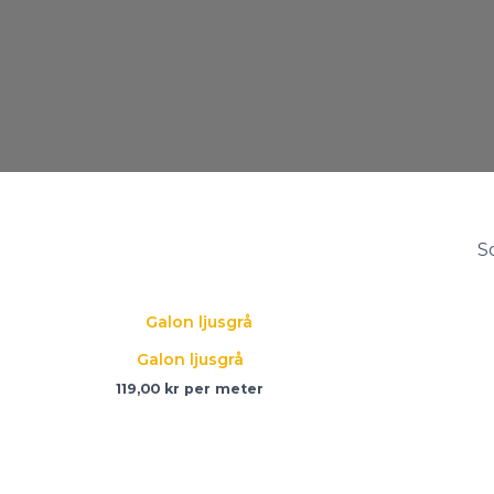
Galon ljusgrå
119,00
kr
per meter