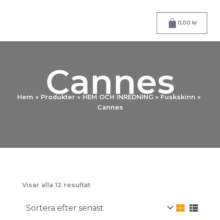
Hoppa
till
Varukorg
0,00
kr
innehåll
Cannes
Hem
Produkter
HEM OCH INREDNING
Fuskskinn
Cannes
Sortera
Visar alla 12 resultat
efter
senaste