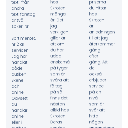
hos
priserna
textil från
Skroten i
du hittar
andra
många
hos
textilföretag
år. Det
Skroten
är två
jag
är
saker. Nr.
verkligen
anledningen
1.
gillar är
till att jag
Sortimentet,
att om
återkommer
nr 2 är
du har
gång
servicen.
udda
efter
Jag har
önskemål
gång. Att
handlat
på tyger
de
både i
som är
också
butiken i
svåra att
erbjuder
Skene
få tag
service
och
på så
på en
online.
finns det
nivå
Oavsett
nästan
som är
du
alltid hos
svår att
handlar
Skroten.
hitta
online
Deras
någon
eller i