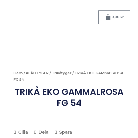
Hoppa
till
Varukorg
innehåll
0,00
kr
Hem
/
KLÄDTYGER
/
Trikåtyger
/ TRIKÅ EKO GAMMALROSA
FG 54
TRIKÅ EKO GAMMALROSA
FG 54
Gilla
Dela
Spara