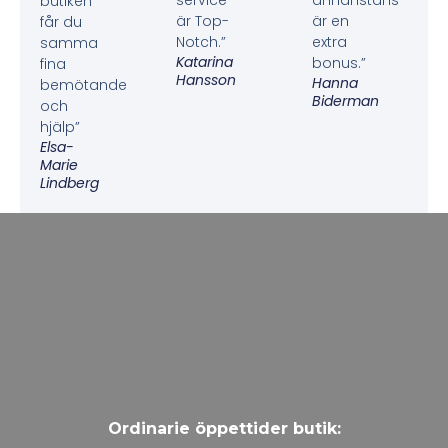
service
annanstans
butiken
är Top-
är en
får du
Notch.”
extra
samma
Katarina
bonus.”
fina
Hansson
Hanna
bemötande
Biderman
och
hjälp”
Elsa-
Marie
Lindberg
Ordinarie öppettider butik: