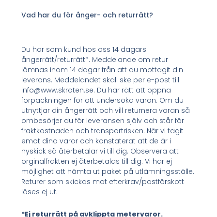
Vad har du för ånger- och returrätt?
Du har som kund hos oss 14 dagars
ångerrätt/returrätt*. Meddelande om retur
lämnas inom 14 dagar från att du mottagit din
leverans. Meddelandet skall ske per e-post till
info@www.skroten.se. Du har rätt att öppna
förpackningen för att undersöka varan. Om du
utnyttjar din ångerrätt och vill returnera varan så
ombesörjer du för leveransen själv och står för
fraktkostnaden och transportrisken. När vi tagit
emot dina varor och konstaterat att de är i
nyskick så återbetalar vi till dig. Observera att
orginalfrakten ej återbetalas till dig. Vi har ej
möjlighet att hämta ut paket på utlämningsställe.
Returer som skickas mot efterkrav/postförskott
löses ej ut.
*Ej returrätt på avklippta metervaror.