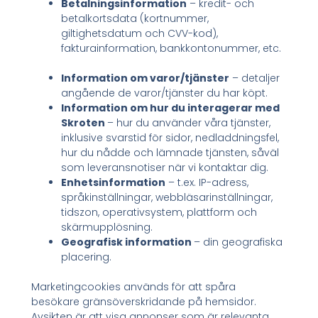
Betalningsinformation
– kredit- och
betalkortsdata (kortnummer,
giltighetsdatum och CVV-kod),
fakturainformation, bankkontonummer, etc.
Information om varor/tjänster
– detaljer
angående de varor/tjänster du har köpt.
Information om hur du interagerar med
Skroten
– hur du använder våra tjänster,
inklusive svarstid för sidor, nedladdningsfel,
hur du nådde och lämnade tjänsten, såväl
som leveransnotiser när vi kontaktar dig.
Enhetsinformation
– t.ex. IP-adress,
språkinställningar, webbläsarinställningar,
tidszon, operativsystem, plattform och
skärmupplösning.
Geografisk information
– din geografiska
placering.
Marketingcookies används för att spåra
besökare gränsöverskridande på hemsidor.
Avsikten är att visa annonser som är relevanta