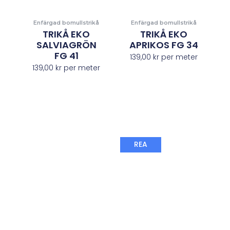
Enfärgad bomullstrikå
Enfärgad bomullstrikå
TRIKÅ EKO
TRIKÅ EKO
SALVIAGRÖN
APRIKOS FG 34
FG 41
139,00
kr
per meter
139,00
kr
per meter
Det
Det
REA
ursprungliga
nuvaran
priset
priset
var:
är:
149,00 kr.
98,00 kr.