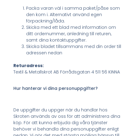
Packa varan väl i samma paket/påse som
den kom i. Alternativt använd egen
förpackning/låda.
Skicka med ett blad med information om
ditt ordernummer, anledning till returen,
samt dina kontaktuppgifter.
Skicka bladet tillsammans med din order till
adressen nedan
Returadress:
Textil & Metallskrot AB Förrådsgatan 4 511 56 KINNA
Hur hanterar vi dina personuppgifter?
De uppgifter du uppger när du handlar hos
Skroten används av oss för att administrera dina
köp. För att kunna erbjuda dig våra tjänster
behöver vi behandla dina personuppgifter enligt
nedan. Vi gör det med största möjliga hänsyn till