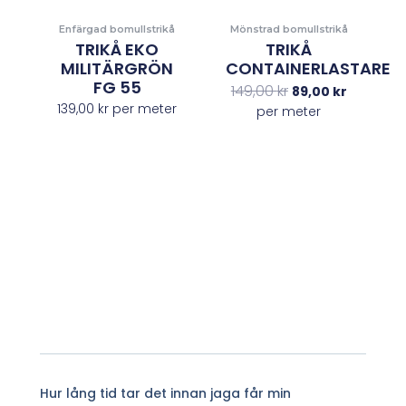
Enfärgad bomullstrikå
Mönstrad bomullstrikå
TRIKÅ EKO
TRIKÅ
MILITÄRGRÖN
CONTAINERLASTARE
FG 55
149,00
kr
89,00
kr
139,00
kr
per meter
per meter
Hur lång tid tar det innan jaga får min