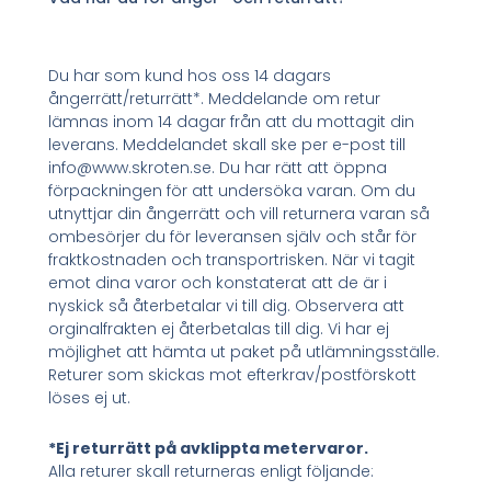
Du har som kund hos oss 14 dagars
ångerrätt/returrätt*. Meddelande om retur
lämnas inom 14 dagar från att du mottagit din
leverans. Meddelandet skall ske per e-post till
info@www.skroten.se. Du har rätt att öppna
förpackningen för att undersöka varan. Om du
utnyttjar din ångerrätt och vill returnera varan så
ombesörjer du för leveransen själv och står för
fraktkostnaden och transportrisken. När vi tagit
emot dina varor och konstaterat att de är i
nyskick så återbetalar vi till dig. Observera att
orginalfrakten ej återbetalas till dig. Vi har ej
möjlighet att hämta ut paket på utlämningsställe.
Returer som skickas mot efterkrav/postförskott
löses ej ut.
*Ej returrätt på avklippta metervaror.
Alla returer skall returneras enligt följande: