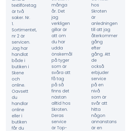
många
hos
textilföretag
år. Det
Skroten
är två
jag
är
saker. Nr.
verkligen
anledningen
1.
gillar är
till att jag
Sortimentet,
att om
återkommer
nr 2 är
du har
gång
servicen.
udda
efter
Jag har
önskemål
gång. Att
handlat
på tyger
de
både i
som är
också
butiken i
svåra att
erbjuder
Skene
få tag
service
och
på så
på en
online.
finns det
nivå
Oavsett
nästan
som är
du
alltid hos
svår att
handlar
Skroten.
hitta
online
Deras
någon
eller i
service
annanstans
butiken
är Top-
är en
får du