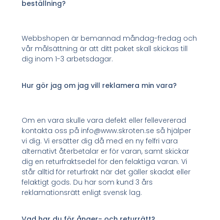
beställning?
Webbshopen är bemannad måndag-fredag och
vår målsättning är att ditt paket skall skickas till
dig inom 1-3 arbetsdagar.
Hur gör jag om jag vill reklamera min vara?
Om en vara skulle vara defekt eller fellevererad
kontakta oss på info@www.skroten.se så hjälper
vi dig. Vi ersätter dig då med en ny felfri vara
alternativt återbetalar er för varan, samt skickar
dig en returfraktsedel för den felaktiga varan. Vi
står alltid för returfrakt när det gäller skadat eller
felaktigt gods. Du har som kund 3 års
reklamationsrätt enligt svensk lag.
Vad har du för ånger- och returrätt?