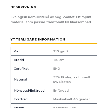
BESKRIVNING
Ekologisk bomullstrikå av hög kvalitet. Ett mjukt
material som passar framförallt till klädsömnad.
YTTERLIGARE INFORMATION
Vikt
210 g/m2
Bredd
150 cm
Certifikat
EKO
95% Ekologisk bomull
Material
5% Elastan
Mönstrad/Enfärgad
Enfärgad
Tvättråd
Maskintvätt 40 grader
Krymp
Krymper 2-5%