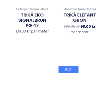
Enfärgad bomullstrikå
Mönstrad bomullstrikå
TRIKÅ EKO
TRIKÅ ELEFANT
SIGNALBRUN
GRÖN
FG 47
149,00
kr
98,00
kr
139,00
kr
per meter
per meter
Det
Det
REA
ursprungliga
nuvaran
priset
priset
var:
är:
149,00 kr.
89,00 kr.