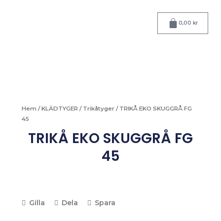
Hoppa
till
Varukorg
0,00
kr
innehåll
Hem
/
KLÄDTYGER
/
Trikåtyger
/ TRIKÅ EKO SKUGGRÅ FG
45
TRIKÅ EKO SKUGGRÅ FG
45
Gilla
Dela
Spara