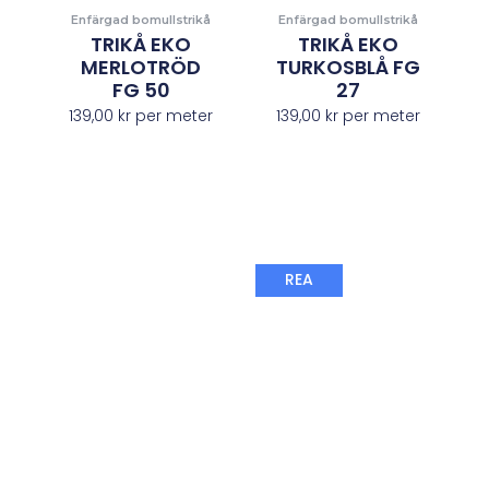
Enfärgad bomullstrikå
Enfärgad bomullstrikå
TRIKÅ EKO
TRIKÅ EKO
MERLOTRÖD
TURKOSBLÅ FG
FG 50
27
139,00
kr
per meter
139,00
kr
per meter
Det
Det
REA
ursprungliga
nuvaran
priset
priset
var:
är:
149,00 kr.
98,00 kr.