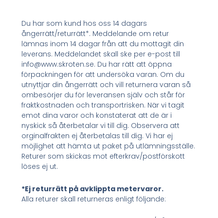
Du har som kund hos oss 14 dagars
ångerrätt/returrätt*. Meddelande om retur
lämnas inom 14 dagar från att du mottagit din
leverans. Meddelandet skall ske per e-post till
info@www.skroten.se. Du har rätt att öppna
förpackningen för att undersöka varan. Om du
utnyttjar din ångerrätt och vill returnera varan så
ombesörjer du för leveransen själv och står för
fraktkostnaden och transportrisken. När vi tagit
emot dina varor och konstaterat att de är i
nyskick så återbetalar vi till dig. Observera att
orginalfrakten ej återbetalas till dig. Vi har ej
möjlighet att hämta ut paket på utlämningsställe.
Returer som skickas mot efterkrav/postförskott
löses ej ut.
*Ej returrätt på avklippta metervaror.
Alla returer skall returneras enligt följande: