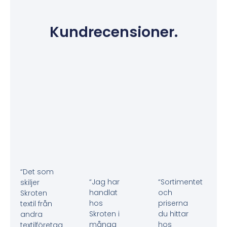
Kundrecensioner.
“Det som
“Jag har
“Sortimentet
skiljer
handlat
och
Skroten
hos
priserna
textil från
Skroten i
du hittar
andra
många
hos
textilföretag