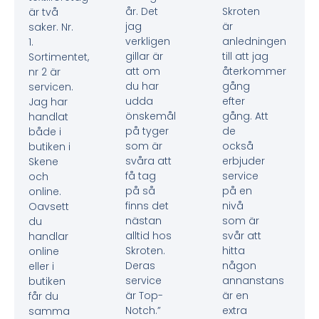
år. Det
Skroten
är två
jag
är
saker. Nr.
verkligen
anledningen
1.
gillar är
till att jag
Sortimentet,
att om
återkommer
nr 2 är
du har
gång
servicen.
udda
efter
Jag har
önskemål
gång. Att
handlat
på tyger
de
både i
som är
också
butiken i
svåra att
erbjuder
Skene
få tag
service
och
på så
på en
online.
finns det
nivå
Oavsett
nästan
som är
du
alltid hos
svår att
handlar
Skroten.
hitta
online
Deras
någon
eller i
service
annanstans
butiken
är Top-
är en
får du
Notch.”
extra
samma