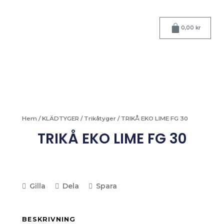
Hoppa
till
Varukorg
innehåll
0,00
kr
Hem
/
KLÄDTYGER
/
Trikåtyger
/ TRIKÅ EKO LIME FG 30
TRIKÅ EKO LIME FG 30
Gilla
Dela
Spara
BESKRIVNING