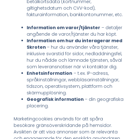
betalkortsdata (kortnummer,
giltighetsdatum och CVV-kod),
fakturainformation, bankkontonummer, etc.
Information om varor/tjänster
– detaljer
angående de varor/tjänster du har köpt.
Information om hur du interagerar med
Skroten
– hur du använder våra tjänster,
inklusive svarstid för sidor, nedladdningsfel,
hur du nådde och lämnade tjänsten, såväl
som leveransnotiser när vi kontaktar dig.
Enhetsinformation
– t.ex. IP-adress,
språkinställningar, webbläsarinställningar,
tidszon, operativsystem, plattform och
skärmupplösning.
Geografisk information
– din geografiska
placering.
Marketingcookies används för att spåra
besökare gränsöverskridande på hemsidor.
Avsikten är att visa annonser som är relevanta
och engagerande för den enskilda användaren