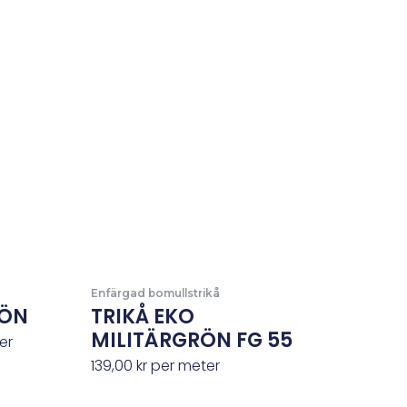
nde
Enfärgad bomullstrikå
RÖN
TRIKÅ EKO
MILITÄRGRÖN FG 55
er
139,00
kr
per meter