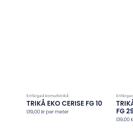
Enfärgad bomullstrikå
Enfärgad
TRIKÅ EKO CERISE FG 10
TRIK
FG 2
139,00
kr
per meter
139,00
k