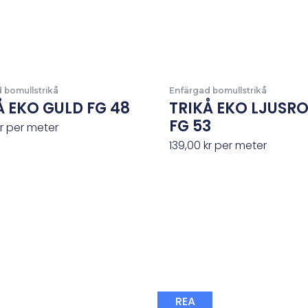
 bomullstrikå
Enfärgad bomullstrikå
Å EKO GULD FG 48
TRIKÅ EKO LJUSR
FG 53
r
per meter
139,00
kr
per meter
Det
Det
REA