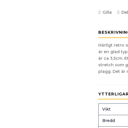
Gilla
De
BESKRIVNIN
Härligt retro 
är en glad ty
är ca 3,5cm. Et
stretch som gö
plagg. Det är 
YTTERLIGA
Vikt
Bredd