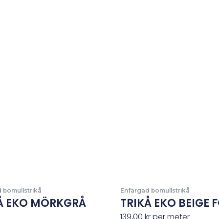
 bomullstrikå
Enfärgad bomullstrikå
Å EKO MÖRKGRÅ
TRIKÅ EKO BEIGE F
139,00
kr
per meter