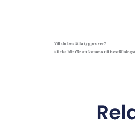
Vill du beställa tygprover?
Klicka här för att komma till beställning
Rel