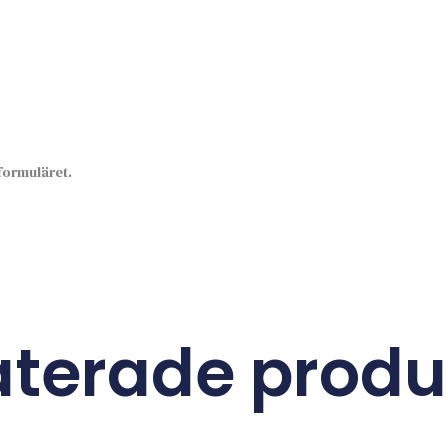
sformuläret.
aterade produ