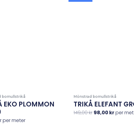
ursprungliga
nuvara
priset
priset
var:
är:
149,00 kr.
98,00 kr.
 bomullstrikå
Mönstrad bomullstrikå
Å EKO PLOMMON
TRIKÅ ELEFANT G
9
149,00
kr
98,00
kr
per met
r
per meter