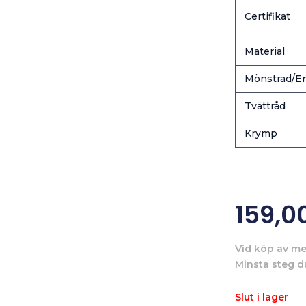
Certifikat
Material
Mönstrad/En
Tvättråd
Krymp
159,0
Vid köp av me
Minsta steg d
Slut i lager