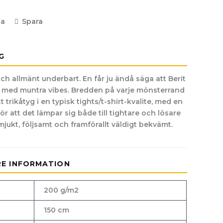
la
Spara
G
och allmänt underbart. En får ju ändå säga att Berit
p med muntra vibes. Bredden på varje mönsterrand
t trikåtyg i en typisk tights/t-shirt-kvalite, med en
r att det lämpar sig både till tightare och lösare
mjukt, följsamt och framförallt väldigt bekvämt.
RE INFORMATION
200 g/m2
150 cm