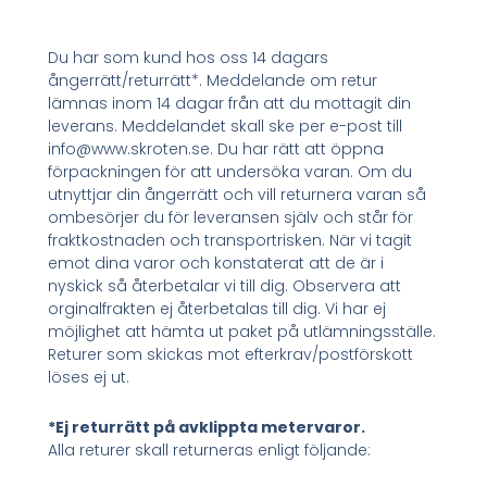
Du har som kund hos oss 14 dagars
ångerrätt/returrätt*. Meddelande om retur
lämnas inom 14 dagar från att du mottagit din
leverans. Meddelandet skall ske per e-post till
info@www.skroten.se. Du har rätt att öppna
förpackningen för att undersöka varan. Om du
utnyttjar din ångerrätt och vill returnera varan så
ombesörjer du för leveransen själv och står för
fraktkostnaden och transportrisken. När vi tagit
emot dina varor och konstaterat att de är i
nyskick så återbetalar vi till dig. Observera att
orginalfrakten ej återbetalas till dig. Vi har ej
möjlighet att hämta ut paket på utlämningsställe.
Returer som skickas mot efterkrav/postförskott
löses ej ut.
*Ej returrätt på avklippta metervaror.
Alla returer skall returneras enligt följande: