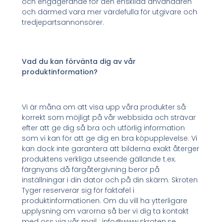
och engagerande för den enskilda användaren
och därmed vara mer värdefulla för utgivare och
tredjepartsannonsörer.
Vad du kan förvänta dig av vår
produktinformation?
Vi är måna om att visa upp våra produkter så
korrekt som möjligt på vår webbsida och strävar
efter att ge dig så bra och utförlig information
som vi kan för att ge dig en bra köpupplevelse. Vi
kan dock inte garantera att bilderna exakt återger
produktens verkliga utseende gällande t.ex.
färgnyans då färgåtergivning beror på
inställningar i din dator och på din skärm. Skroten
Tyger reserverar sig för faktafel i
produktinformationen. Om du vill ha ytterligare
upplysning om varorna så ber vi dig ta kontakt
med oss via vår mail : info@www.skroten.se