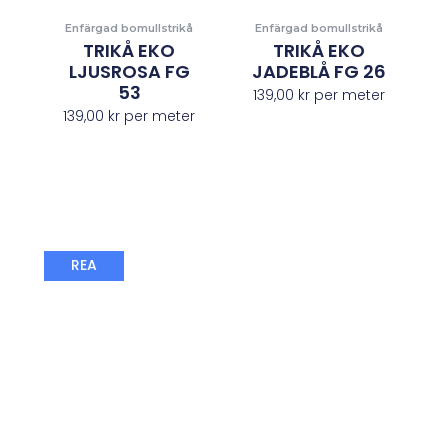
Enfärgad bomullstrikå
Enfärgad bomullstrikå
TRIKÅ EKO
TRIKÅ EKO
LJUSROSA FG
JADEBLÅ FG 26
53
139,00
kr
per meter
139,00
kr
per meter
Det
Det
REA
ursprungliga
nuvarande
priset
priset
var:
är:
149,00 kr.
98,00 kr.