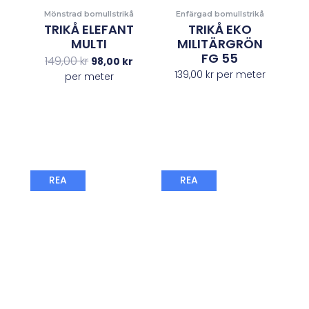
Mönstrad bomullstrikå
Enfärgad bomullstrikå
TRIKÅ ELEFANT
TRIKÅ EKO
MULTI
MILITÄRGRÖN
FG 55
149,00
kr
98,00
kr
139,00
kr
per meter
per meter
Det
Det
Det
Det
REA
REA
ursprungliga
nuvarande
ursprungliga
nuvaran
priset
priset
priset
priset
var:
är:
var:
är:
149,00 kr.
98,00 kr.
149,00 kr.
89,00 kr.