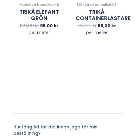
Mönstrad bomullstrikå
Mönstrad bomullstrikå
TRIKÅ ELEFANT
TRIKÅ
GRÖN
CONTAINERLASTARE
149,00
kr
149,00
kr
98,00
kr
89,00
kr
per meter
per meter
Hur lång tid tar det innan jaga får min
beställning?