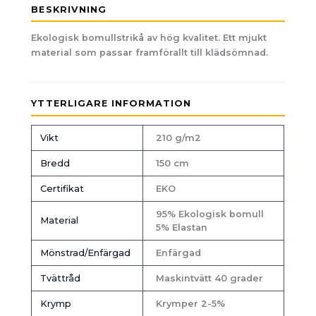
BESKRIVNING
Ekologisk bomullstrikå av hög kvalitet. Ett mjukt
material som passar framförallt till klädsömnad.
YTTERLIGARE INFORMATION
Vikt
210 g/m2
Bredd
150 cm
Certifikat
EKO
95% Ekologisk bomull
Material
5% Elastan
Mönstrad/Enfärgad
Enfärgad
Tvättråd
Maskintvätt 40 grader
Krymp
Krymper 2-5%