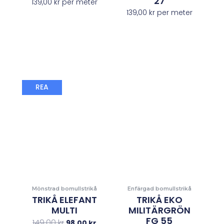
27
139,00
kr
per meter
139,00
kr
per meter
Det
Det
REA
ursprungliga
nuvarande
priset
priset
var:
är:
149,00 kr.
98,00 kr.
Mönstrad bomullstrikå
Enfärgad bomullstrikå
TRIKÅ ELEFANT
TRIKÅ EKO
MULTI
MILITÄRGRÖN
FG 55
149,00
kr
98,00
kr