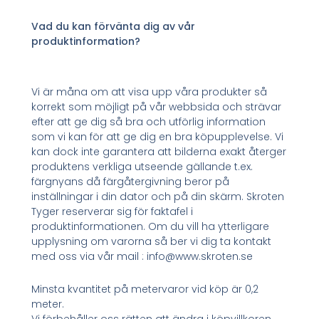
Vad du kan förvänta dig av vår
produktinformation?
Vi är måna om att visa upp våra produkter så
korrekt som möjligt på vår webbsida och strävar
efter att ge dig så bra och utförlig information
som vi kan för att ge dig en bra köpupplevelse. Vi
kan dock inte garantera att bilderna exakt återger
produktens verkliga utseende gällande t.ex.
färgnyans då färgåtergivning beror på
inställningar i din dator och på din skärm. Skroten
Tyger reserverar sig för faktafel i
produktinformationen. Om du vill ha ytterligare
upplysning om varorna så ber vi dig ta kontakt
med oss via vår mail : info@www.skroten.se
Minsta kvantitet på metervaror vid köp är 0,2
meter.
Vi förbehåller oss rätten att ändra i köpvillkoren