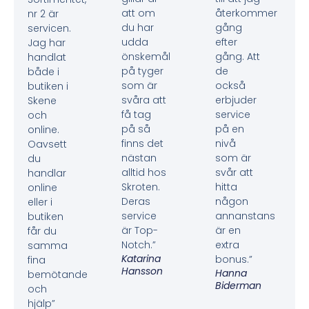
att om
återkommer
nr 2 är
du har
gång
servicen.
udda
efter
Jag har
önskemål
gång. Att
handlat
på tyger
de
både i
som är
också
butiken i
svåra att
erbjuder
Skene
få tag
service
och
på så
på en
online.
finns det
nivå
Oavsett
nästan
som är
du
alltid hos
svår att
handlar
Skroten.
hitta
online
Deras
någon
eller i
service
annanstans
butiken
är Top-
är en
får du
Notch.”
extra
samma
Katarina
bonus.”
fina
Hansson
Hanna
bemötande
Biderman
och
hjälp”