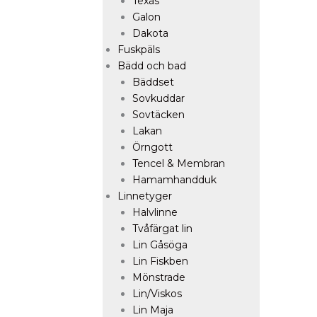
Texas
Galon
Dakota
Fuskpäls
Bädd och bad
Bäddset
Sovkuddar
Sovtäcken
Lakan
Örngott
Tencel & Membran
Hamamhandduk
Linnetyger
Halvlinne
Tvåfärgat lin
Lin Gåsöga
Lin Fiskben
Mönstrade
Lin/Viskos
Lin Maja