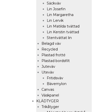
Säckväv
Lin Josefin
Lin Margaretha
Lin Lervik
Lin Matilda tvättad
Lin Kerstin tvättad
Stentvättat lin
Belagd väv
Recycled
Plastad frotté
Plastad bordsfilt
Juteväv
Uteväv
Fritidsväv
Bävernylon
Canvas
Väskpanel
KLÄDTYGER
Trikåtyger