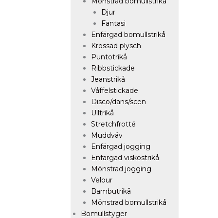
Mönstrad bomullstrikå
Djur
Fantasi
Enfärgad bomullstrikå
Krossad plysch
Puntotrikå
Ribbstickade
Jeanstrikå
Våffelstickade
Disco/dans/scen
Ulltrikå
Stretchfrotté
Muddväv
Enfärgad jogging
Enfärgad viskostrikå
Mönstrad jogging
Velour
Bambutrikå
Mönstrad bomullstrikå
Bomullstyger