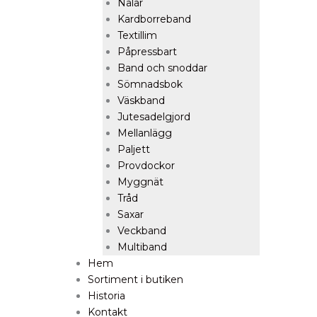
Nålar
Kardborreband
Textillim
Påpressbart
Band och snoddar
Sömnadsbok
Väskband
Jutesadelgjord
Mellanlägg
Paljett
Provdockor
Myggnät
Tråd
Saxar
Veckband
Multiband
Hem
Sortiment i butiken
Historia
Kontakt