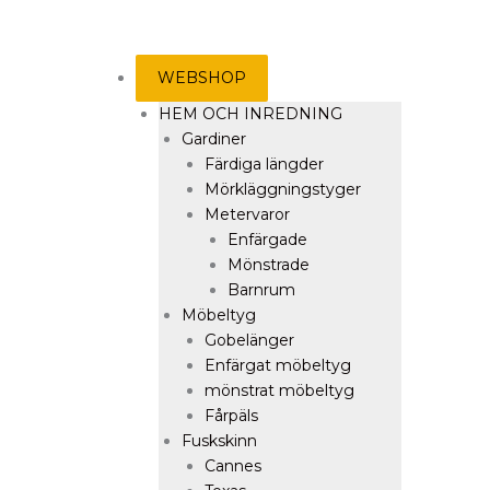
WEBSHOP
HEM OCH INREDNING
Gardiner
Färdiga längder
Mörkläggningstyger
Metervaror
Enfärgade
Mönstrade
Barnrum
Möbeltyg
Gobelänger
Enfärgat möbeltyg
mönstrat möbeltyg
Fårpäls
Fuskskinn
Cannes