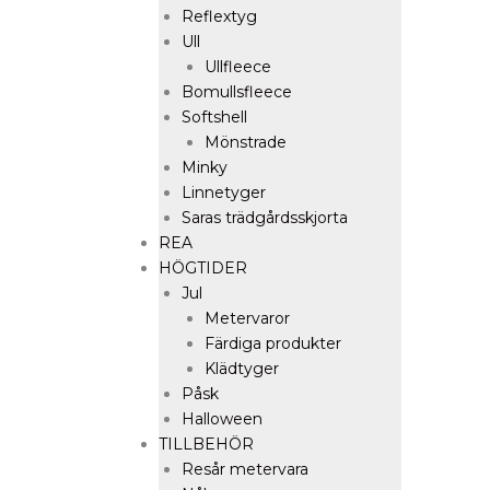
Reflextyg
Ull
Ullfleece
Bomullsfleece
Softshell
Mönstrade
Minky
Linnetyger
Saras trädgårdsskjorta
REA
HÖGTIDER
Jul
Metervaror
Färdiga produkter
Klädtyger
Påsk
Halloween
TILLBEHÖR
Resår metervara