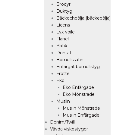
Brodyr
Duktyg
Bäckochbölja (bäckebölja)
Licens
Lyx-voile
Flanell
Batik
Duntät
Bomullssatin
Enfärgat bomullstyg
Frotté
Eko
Eko Enfärgade
Eko Mönstrade
Muslin
Muslin Mönstrade
Muslin Enfärgade
Denim/Twill
Vävda viskostyger