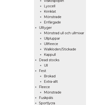
Viskospoplin
Lyocell
Krinklat
Mönstrade
Enfärgade
Ulltyger
Mönstrad ull och ullmixar
Ullpluppar
Ullfleece
Walkloden/Stickade
Kappull
Dead stocks
Ull
Fest
Brokad
Extra-allt
Fleece
Mönstrade
Fuskpäls
Sportlycra