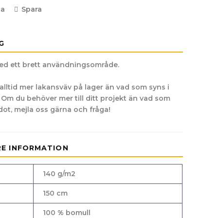
la
Spara
G
ed ett brett användningsområde.
alltid mer lakansväv på lager än vad som syns i
m du behöver mer till ditt projekt än vad som
ldot, mejla oss gärna och fråga!
RE INFORMATION
140 g/m2
150 cm
100 % bomull