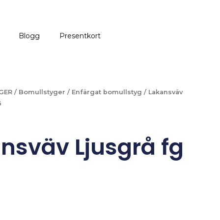
Blogg
Presentkort
GER
/
Bomullstyger
/
Enfärgat bomullstyg
/ Lakansväv
6
nsväv Ljusgrå fg