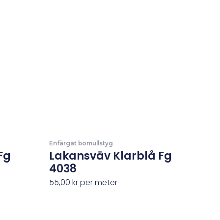
Enfärgat bomullstyg
Fg
Lakansväv Klarblå Fg
4038
55,00
kr
per meter