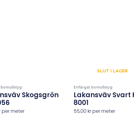
SLUT I LAGER
 bomullstyg
Enfärgat bomullstyg
nsväv Skogsgrön
Lakansväv Svart 
056
8001
r
per meter
55,00
kr
per meter