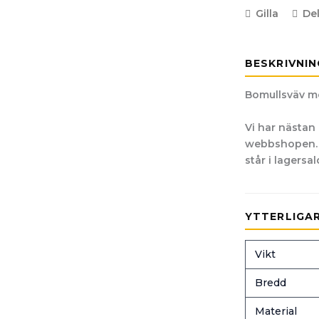
Gilla
De
BESKRIVNIN
Bomullsväv m
Vi har nästan 
webbshopen. O
står i lagersa
YTTERLIGA
Vikt
Bredd
Material