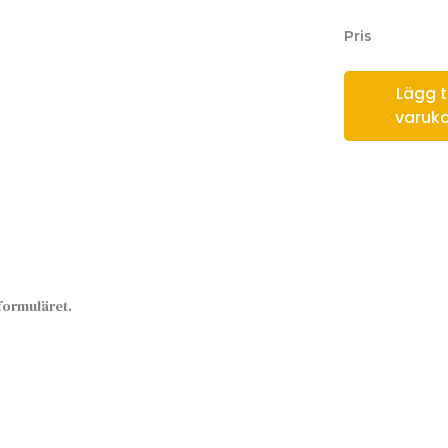
Pris
Lägg til
varuk
sformuläret.