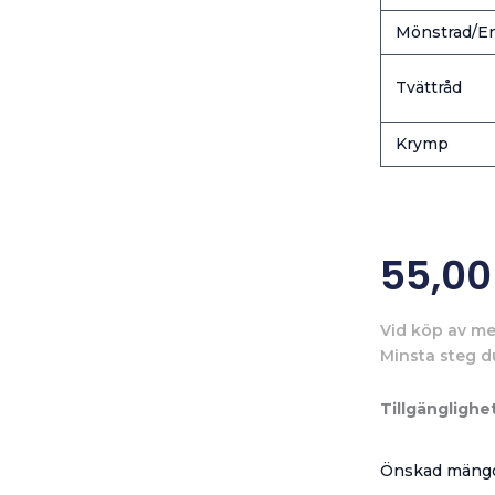
Mönstrad/En
Tvättråd
Krymp
55,0
Vid köp av me
Minsta steg d
Tillgänglighet
Önskad mängd