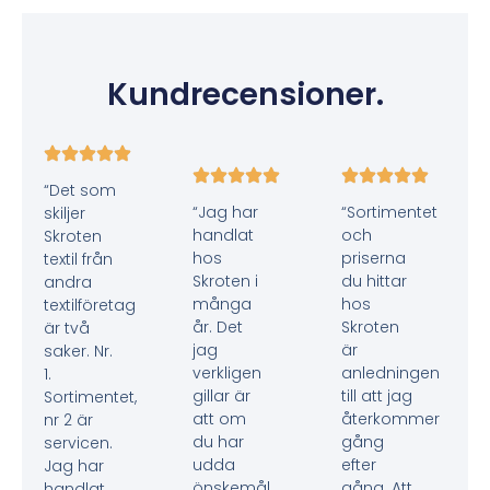
Kundrecensioner.
“Det som
“Jag har
“Sortimentet
skiljer
handlat
och
Skroten
hos
priserna
textil från
Skroten i
du hittar
andra
många
hos
textilföretag
år. Det
Skroten
är två
jag
är
saker. Nr.
verkligen
anledningen
1.
gillar är
till att jag
Sortimentet,
att om
återkommer
nr 2 är
du har
gång
servicen.
udda
efter
Jag har
önskemål
gång. Att
handlat