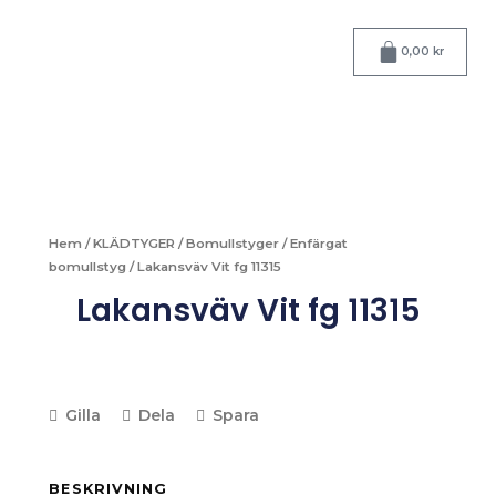
Hoppa
till
Varukorg
0,00
kr
innehåll
Hem
/
KLÄDTYGER
/
Bomullstyger
/
Enfärgat
bomullstyg
/ Lakansväv Vit fg 11315
Lakansväv Vit fg 11315
Gilla
Dela
Spara
BESKRIVNING