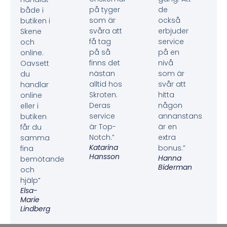
på tyger
de
både i
som är
också
butiken i
svåra att
erbjuder
Skene
få tag
service
och
på så
på en
online.
finns det
nivå
Oavsett
nästan
som är
du
alltid hos
svår att
handlar
Skroten.
hitta
online
Deras
någon
eller i
service
annanstans
butiken
är Top-
är en
får du
Notch.”
extra
samma
Katarina
bonus.”
fina
Hansson
Hanna
bemötande
Biderman
och
hjälp”
Elsa-
Marie
Lindberg