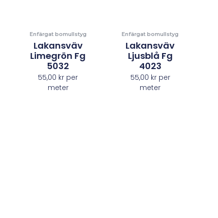
Enfärgat bomullstyg
Enfärgat bomullstyg
Lakansväv
Lakansväv
Limegrön Fg
Ljusblå Fg
5032
4023
55,00
kr
per
55,00
kr
per
meter
meter