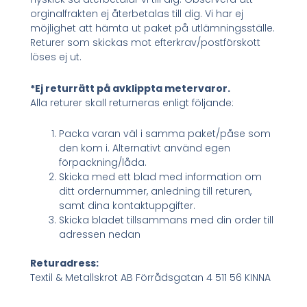
orginalfrakten ej återbetalas till dig. Vi har ej
möjlighet att hämta ut paket på utlämningsställe.
Returer som skickas mot efterkrav/postförskott
löses ej ut.
*Ej returrätt på avklippta metervaror.
Alla returer skall returneras enligt följande:
Packa varan väl i samma paket/påse som
den kom i. Alternativt använd egen
förpackning/låda.
Skicka med ett blad med information om
ditt ordernummer, anledning till returen,
samt dina kontaktuppgifter.
Skicka bladet tillsammans med din order till
adressen nedan
Returadress:
Textil & Metallskrot AB Förrådsgatan 4 511 56 KINNA