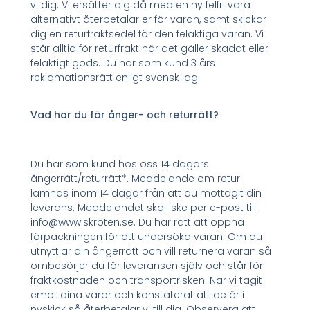
vi dig. Vi ersätter dig då med en ny felfri vara
alternativt återbetalar er för varan, samt skickar
dig en returfraktsedel för den felaktiga varan. Vi
står alltid för returfrakt när det gäller skadat eller
felaktigt gods. Du har som kund 3 års
reklamationsrätt enligt svensk lag.
Vad har du för ånger- och returrätt?
Du har som kund hos oss 14 dagars
ångerrätt/returrätt*. Meddelande om retur
lämnas inom 14 dagar från att du mottagit din
leverans. Meddelandet skall ske per e-post till
info@www.skroten.se. Du har rätt att öppna
förpackningen för att undersöka varan. Om du
utnyttjar din ångerrätt och vill returnera varan så
ombesörjer du för leveransen själv och står för
fraktkostnaden och transportrisken. När vi tagit
emot dina varor och konstaterat att de är i
nyskick så återbetalar vi till dig. Observera att