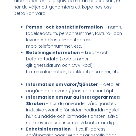
information om dig själv på ett antal olika sätt, ex
när du väljer att genomföra ett köpa hos oss.
Detta kan vara:
Person- och kontaktinformation
– namn,
födelsedatum, personnummer, faktura- och
leveransadress, e-postadress,
mobiltelefonnummer, etc.
Betalningsinformation
– kredit- och
betalkortsdata (kortnummer,
giltighetsdatum och CVV-kod),
fakturainformation, bankkontonummer, etc.
Information om varor/tjänster
– detaljer
angående de varor/tjänster du har köpt.
Information om hur du interagerar med
Skroten
– hur du använder våra tjänster,
inklusive svarstid för sidor, nedladdningsfel,
hur du nådde och lämnade tjänsten, såväl
som leveransnotiser när vi kontaktar dig.
Enhetsinformation
– t.ex. IP-adress,
språkinställningar, webbläsarinställningar,