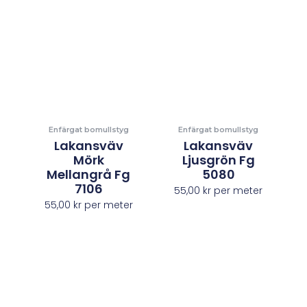
Enfärgat bomullstyg
Enfärgat bomullstyg
Lakansväv
Lakansväv
Mörk
Ljusgrön Fg
Mellangrå Fg
5080
7106
55,00
kr
per meter
55,00
kr
per meter