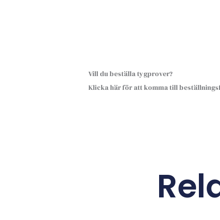
Vill du beställa tygprover?
Klicka här för att komma till beställning
Rel