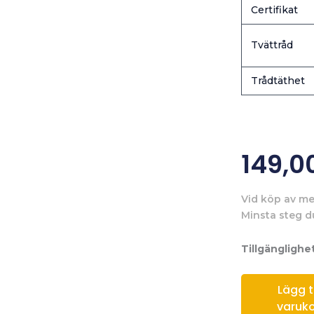
Certifikat
Tvättråd
Trådtäthet
149,0
Vid köp av me
Minsta steg d
Tillgänglighet
Lägg til
varuk