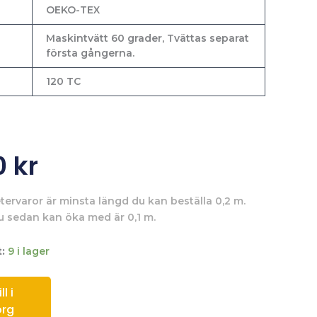
OEKO-TEX
Maskintvätt 60 grader, Tvättas separat
första gångerna.
120 TC
0
kr
tervaror är minsta längd du kan beställa 0,2 m.
u sedan kan öka med är 0,1 m.
:
9 i lager
l i
org