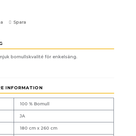
la
Spara
G
mjuk bomullskvalité för enkelsäng.
RE INFORMATION
100 % Bomull
JA
180 cm x 260 cm