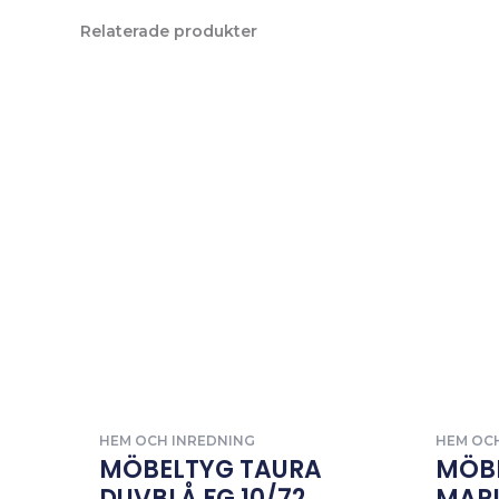
Relaterade produkter
HEM OCH INREDNING
HEM OC
MÖBELTYG TAURA
MÖB
DUVBLÅ FG 10/72
MARI