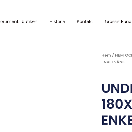
ortiment i butiken
Historia
Kontakt
Grossistkund
Hem
/
HEM OC
ENKELSÄNG
UND
180
ENK