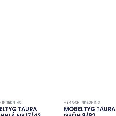
H INREDNING
HEM OCH INREDNING
ELTYG TAURA
MÖBELTYG TAURA
NBLÅ FG 17/42
GRÖN 8/82