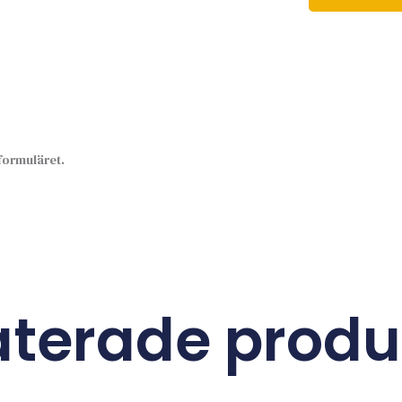
sformuläret.
aterade produ