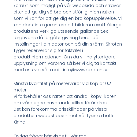
korrekt som möjligt på vår webbsida och strävar
efter att ge dig så bra och utförlig information
som vi kan för att ge dig en bra köpupplevelse. Vi
kan dock inte garantera att bilderna exakt återger
produktens verkliga utseende gällande t.ex.
färgnyans då färgåtergivning beror på
inställningar i din dator och på din skärm. Skroten
Tyger reserverar sig för faktafel i
produktinformationen. Om du vill ha ytterligare
upplysning om varorna så ber vi dig ta kontakt
med oss via vår mail : info@www.skroten.se
Minsta kvantitet på metervaror vid köp är 0,2
meter.
Vi förbehåller oss rätten att ändra i köpvillkoren
om våra egna nuvarande villkor förändras.
Det kan förekomma prisskillnader på vissa
produkter i webbshopen mot vår fysiska butik i
Kinna.
Övriga frågor hänvisas till vår mail :