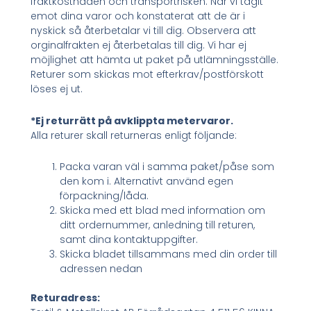
fraktkostnaden och transportrisken. När vi tagit
emot dina varor och konstaterat att de är i
nyskick så återbetalar vi till dig. Observera att
orginalfrakten ej återbetalas till dig. Vi har ej
möjlighet att hämta ut paket på utlämningsställe.
Returer som skickas mot efterkrav/postförskott
löses ej ut.
*Ej returrätt på avklippta metervaror.
Alla returer skall returneras enligt följande:
Packa varan väl i samma paket/påse som
den kom i. Alternativt använd egen
förpackning/låda.
Skicka med ett blad med information om
ditt ordernummer, anledning till returen,
samt dina kontaktuppgifter.
Skicka bladet tillsammans med din order till
adressen nedan
Returadress: