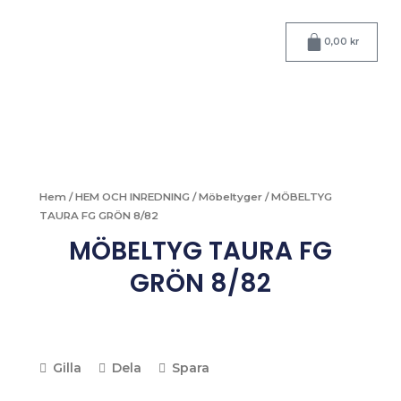
Hoppa
till
Varukorg
0,00
kr
innehåll
Hem
/
HEM OCH INREDNING
/
Möbeltyger
/ MÖBELTYG
TAURA FG GRÖN 8/82
MÖBELTYG TAURA FG
GRÖN 8/82
Gilla
Dela
Spara