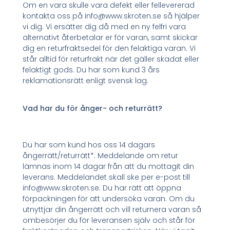
Om en vara skulle vara defekt eller fellevererad
kontakta oss på info@www.skroten.se så hjälper
vi dig. Vi ersätter dig då med en ny felfri vara
alternativt återbetalar er för varan, samt skickar
dig en returfraktsedel för den felaktiga varan. Vi
står alltid för returfrakt när det gäller skadat eller
felaktigt gods. Du har som kund 3 års
reklamationsrätt enligt svensk lag.
Vad har du för ånger- och returrätt?
Du har som kund hos oss 14 dagars
ångerrätt/returrätt*. Meddelande om retur
lämnas inom 14 dagar från att du mottagit din
leverans. Meddelandet skall ske per e-post till
info@www.skroten.se. Du har rätt att öppna
förpackningen för att undersöka varan. Om du
utnyttjar din ångerrätt och vill returnera varan så
ombesörjer du för leveransen själv och står för