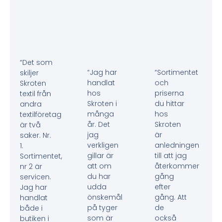
“Det som
“Jag har
“Sortimentet
skiljer
handlat
och
Skroten
hos
priserna
textil från
Skroten i
du hittar
andra
många
hos
textilföretag
år. Det
Skroten
är två
jag
är
saker. Nr.
verkligen
anledningen
1.
gillar är
till att jag
Sortimentet,
att om
återkommer
nr 2 är
du har
gång
servicen.
udda
efter
Jag har
önskemål
gång. Att
handlat
på tyger
de
både i
som är
också
butiken i