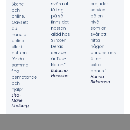
svåra att
erbjuder
Skene
få tag
service
och
på så
på en
online.
finns det
nivå
Oavsett
nästan
som är
du
alltid hos
svår att
handlar
Skroten.
hitta
online
Deras
någon
eller i
service
annanstans
butiken
är Top-
är en
får du
Notch.”
extra
samma
Katarina
bonus.”
fina
Hansson
Hanna
bemötande
Biderman
och
hjälp”
Elsa-
Marie
Lindberg