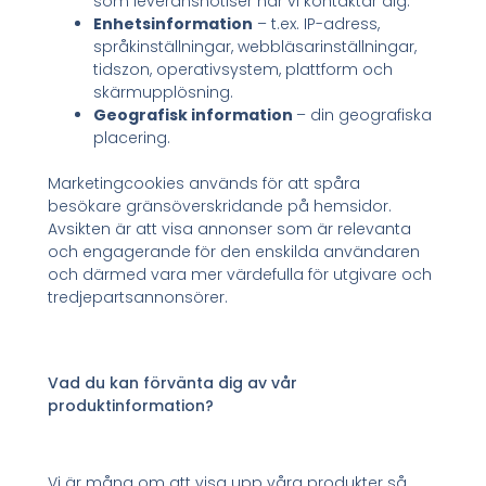
som leveransnotiser när vi kontaktar dig.
Enhetsinformation
– t.ex. IP-adress,
språkinställningar, webbläsarinställningar,
tidszon, operativsystem, plattform och
skärmupplösning.
Geografisk information
– din geografiska
placering.
Marketingcookies används för att spåra
besökare gränsöverskridande på hemsidor.
Avsikten är att visa annonser som är relevanta
och engagerande för den enskilda användaren
och därmed vara mer värdefulla för utgivare och
tredjepartsannonsörer.
Vad du kan förvänta dig av vår
produktinformation?
Vi är måna om att visa upp våra produkter så