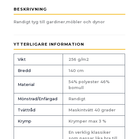
BESKRIVNING
Randigt tyg till gardiner,möbler och dynor
YTTERLIGARE INFORMATION
Vikt
256 g/m2
Bredd
140 cm
54% polyester 46%
Material
bomull
Mönstrad/Enfärgad
Randigt
Tvättråd
Maskintvätt 40 grader
Krymp
Krymper max 3 %
En verklig klassiker
som passar lika bra till