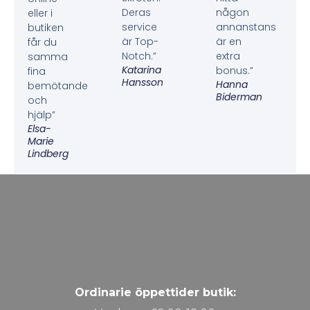
Deras
någon
eller i
service
annanstans
butiken
är Top-
är en
får du
Notch.”
extra
samma
Katarina
bonus.”
fina
Hansson
Hanna
bemötande
Biderman
och
hjälp”
Elsa-
Marie
Lindberg
Ordinarie öppettider butik: