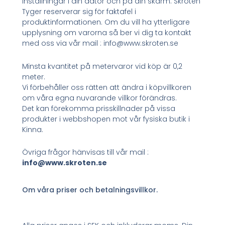
inställningar i din dator och på din skärm. Skroten
Tyger reserverar sig för faktafel i
produktinformationen. Om du vill ha ytterligare
upplysning om varorna så ber vi dig ta kontakt
med oss via vår mail : info@www.skroten.se
Minsta kvantitet på metervaror vid köp är 0,2
meter.
Vi förbehåller oss rätten att ändra i köpvillkoren
om våra egna nuvarande villkor förändras.
Det kan förekomma prisskillnader på vissa
produkter i webbshopen mot vår fysiska butik i
Kinna.
Övriga frågor hänvisas till vår mail :
info@www.skroten.se
Om våra priser och betalningsvillkor.