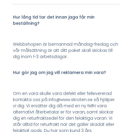
Hur lång tid tar det innan jaga får min
beställning?
Webbshopen är bemannad måndag-fredag och
vår målsättning är att ditt paket skall skickas till
dig inom 1-3 arbetsdagar.
Hur gör jag om jag vill reklamera min vara?
Om en vara skulle vara defekt eller fellevererad
kontakta oss på info@www.skroten.se så hjälper
vi dig. Vi ersätter dig då med en ny felfri vara
alternativt återbetalar er för varan, samt skickar
dig en returfraktsedel för den felaktiga varan. Vi
står alltid för returfrakt när det gäller skadat eller
felaktigt gods. Du har som kund 3 års