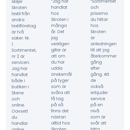
“Jag har
“Sortimentet
skiljer
handlat
och
Skroten
hos
priserna
textil från
Skroten i
du hittar
andra
många
hos
textilföretag
år. Det
Skroten
är två
jag
är
saker. Nr.
verkligen
anledningen
1.
gillar är
till att jag
Sortimentet,
att om
återkommer
nr 2 är
du har
gång
servicen.
udda
efter
Jag har
önskemål
gång. Att
handlat
på tyger
de
både i
som är
också
butiken i
svåra att
erbjuder
Skene
få tag
service
och
på så
på en
online.
finns det
nivå
Oavsett
nästan
som är
du
alltid hos
svår att
handlar
Skroten.
hitta
online