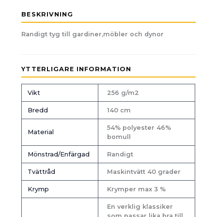
BESKRIVNING
Randigt tyg till gardiner,möbler och dynor
YTTERLIGARE INFORMATION
Vikt
256 g/m2
Bredd
140 cm
54% polyester 46%
Material
bomull
Mönstrad/Enfärgad
Randigt
Tvättråd
Maskintvätt 40 grader
Krymp
Krymper max 3 %
En verklig klassiker
som passar lika bra till