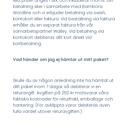
Alla priser anges i SEK och inkluderar moms. Din
betalning sker i samarbete med Bambora
Wordline och vi erbjuder betalning via swish,
kontokort eller faktura. Vid beställning via faktura
erhåller du en separat faktura från vår
samarbetspartner Walley. Vid betalning via
kontokort debiteras ditt kort direkt vid
kortbetalning.
Vad händer om jag ej hämtar ut mitt paket?
Skulle du av någon anledning inte ha hämtat ut
ditt paket inom 7 dagar så debiterar vi en
returavgift. Avgiften på 250 kr motsvarar våra
faktiska kostnader för returfrakt, emballage och
hantering. (För avklippta varor debiteras även
fulla värdet utöver returavgiften.)