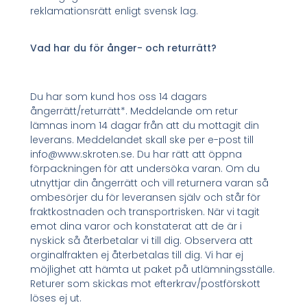
reklamationsrätt enligt svensk lag.
Vad har du för ånger- och returrätt?
Du har som kund hos oss 14 dagars
ångerrätt/returrätt*. Meddelande om retur
lämnas inom 14 dagar från att du mottagit din
leverans. Meddelandet skall ske per e-post till
info@www.skroten.se. Du har rätt att öppna
förpackningen för att undersöka varan. Om du
utnyttjar din ångerrätt och vill returnera varan så
ombesörjer du för leveransen själv och står för
fraktkostnaden och transportrisken. När vi tagit
emot dina varor och konstaterat att de är i
nyskick så återbetalar vi till dig. Observera att
orginalfrakten ej återbetalas till dig. Vi har ej
möjlighet att hämta ut paket på utlämningsställe.
Returer som skickas mot efterkrav/postförskott
löses ej ut.