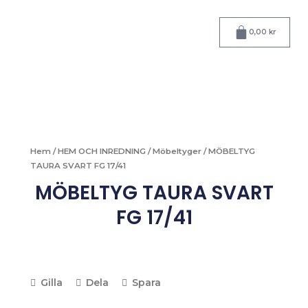
Hoppa
till
Varukorg
0,00
kr
innehåll
Hem
/
HEM OCH INREDNING
/
Möbeltyger
/ MÖBELTYG
TAURA SVART FG 17/41
MÖBELTYG TAURA SVART
FG 17/41
Gilla
Dela
Spara