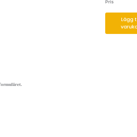
Pris
Lägg til
varuk
sformuläret.