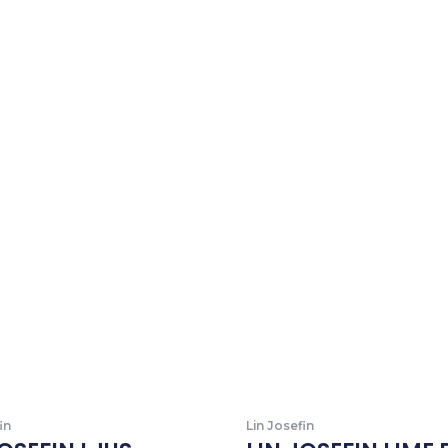
in
Lin Josefin