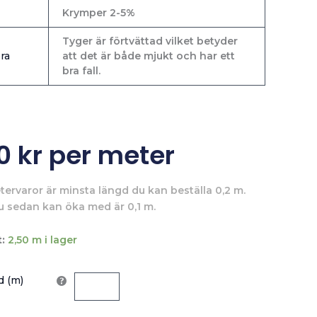
Krymper 2-5%
Tyger är förtvättad vilket betyder
ra
att det är både mjukt och har ett
bra fall.
00
kr
per meter
tervaror är minsta längd du kan beställa 0,2 m.
u sedan kan öka med är 0,1 m.
:
2,50 m i lager
 (m)