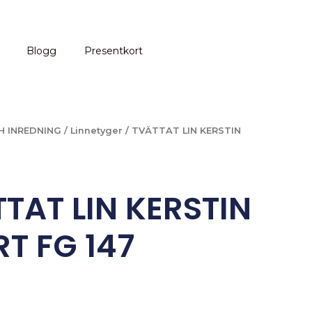
Blogg
Presentkort
H INREDNING
/
Linnetyger
/ TVÄTTAT LIN KERSTIN
TAT LIN KERSTIN
T FG 147