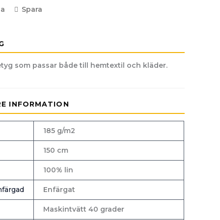
la
Spara
G
tyg som passar både till hemtextil och kläder.
RE INFORMATION
185 g/m2
150 cm
100% lin
färgad
Enfärgat
Maskintvätt 40 grader