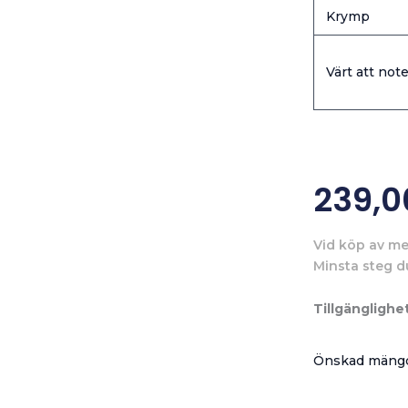
Krymp
Värt att note
239,
Vid köp av me
Minsta steg d
Tillgänglighet
Önskad mängd