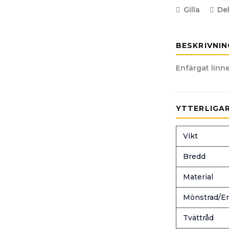
Gilla
De
BESKRIVNIN
Enfärgat linne
YTTERLIGA
Vikt
Bredd
Material
Mönstrad/En
Tvättråd