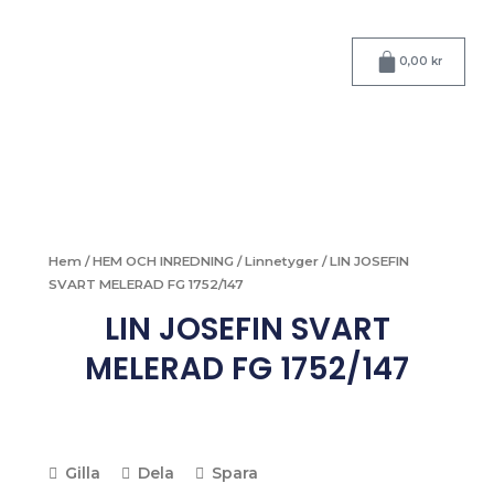
Hoppa
till
Varukorg
innehåll
0,00
kr
Hem
/
HEM OCH INREDNING
/
Linnetyger
/ LIN JOSEFIN
SVART MELERAD FG 1752/147
LIN JOSEFIN SVART
MELERAD FG 1752/147
Gilla
Dela
Spara