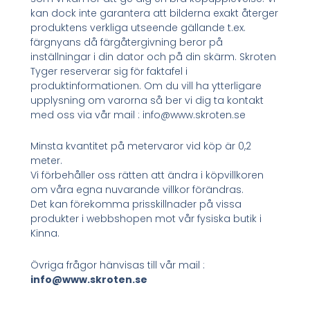
kan dock inte garantera att bilderna exakt återger
produktens verkliga utseende gällande t.ex.
färgnyans då färgåtergivning beror på
inställningar i din dator och på din skärm. Skroten
Tyger reserverar sig för faktafel i
produktinformationen. Om du vill ha ytterligare
upplysning om varorna så ber vi dig ta kontakt
med oss via vår mail : info@www.skroten.se
Minsta kvantitet på metervaror vid köp är 0,2
meter.
Vi förbehåller oss rätten att ändra i köpvillkoren
om våra egna nuvarande villkor förändras.
Det kan förekomma prisskillnader på vissa
produkter i webbshopen mot vår fysiska butik i
Kinna.
Övriga frågor hänvisas till vår mail :
info@www.skroten.se