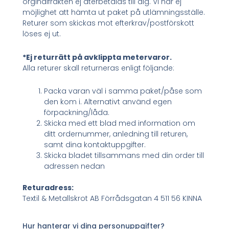
orginalfrakten ej återbetalas till dig. Vi har ej
möjlighet att hämta ut paket på utlämningsställe.
Returer som skickas mot efterkrav/postförskott
löses ej ut.
*Ej returrätt på avklippta metervaror.
Alla returer skall returneras enligt följande:
Packa varan väl i samma paket/påse som
den kom i. Alternativt använd egen
förpackning/låda.
Skicka med ett blad med information om
ditt ordernummer, anledning till returen,
samt dina kontaktuppgifter.
Skicka bladet tillsammans med din order till
adressen nedan
Returadress:
Textil & Metallskrot AB Förrådsgatan 4 511 56 KINNA
Hur hanterar vi dina personuppgifter?