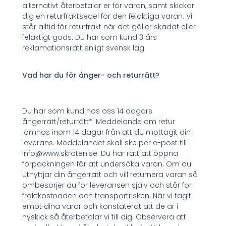
alternativt återbetalar er för varan, samt skickar
dig en returfraktsedel för den felaktiga varan. Vi
står alltid för returfrakt när det gäller skadat eller
felaktigt gods. Du har som kund 3 års
reklamationsrätt enligt svensk lag.
Vad har du för ånger- och returrätt?
Du har som kund hos oss 14 dagars
ångerrätt/returrätt*. Meddelande om retur
lämnas inom 14 dagar från att du mottagit din
leverans. Meddelandet skall ske per e-post till
info@www.skroten.se. Du har rätt att öppna
förpackningen för att undersöka varan. Om du
utnyttjar din ångerrätt och vill returnera varan så
ombesörjer du för leveransen själv och står för
fraktkostnaden och transportrisken. När vi tagit
emot dina varor och konstaterat att de är i
nyskick så återbetalar vi till dig. Observera att