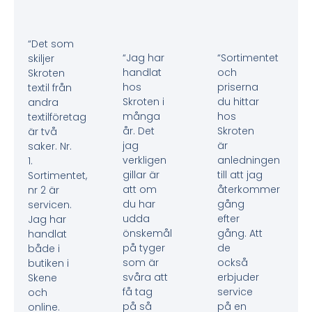
“Det som
“Jag har
“Sortimentet
skiljer
handlat
och
Skroten
hos
priserna
textil från
Skroten i
du hittar
andra
många
hos
textilföretag
år. Det
Skroten
är två
jag
är
saker. Nr.
verkligen
anledningen
1.
gillar är
till att jag
Sortimentet,
att om
återkommer
nr 2 är
du har
gång
servicen.
udda
efter
Jag har
önskemål
gång. Att
handlat
på tyger
de
både i
som är
också
butiken i
svåra att
erbjuder
Skene
få tag
service
och
på så
på en
online.