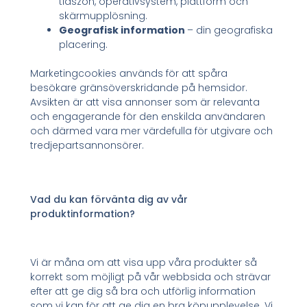
tidszon, operativsystem, plattform och
skärmupplösning.
Geografisk information
– din geografiska
placering.
Marketingcookies används för att spåra
besökare gränsöverskridande på hemsidor.
Avsikten är att visa annonser som är relevanta
och engagerande för den enskilda användaren
och därmed vara mer värdefulla för utgivare och
tredjepartsannonsörer.
Vad du kan förvänta dig av vår
produktinformation?
Vi är måna om att visa upp våra produkter så
korrekt som möjligt på vår webbsida och strävar
efter att ge dig så bra och utförlig information
som vi kan för att ge dig en bra köpupplevelse. Vi