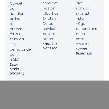
finns det
nivå
Oavsett
nästan
som är
du
alltid hos
svår att
handlar
Skroten.
hitta
online
Deras
någon
eller i
service
annanstans
butiken
är Top-
är en
får du
Notch.”
extra
samma
Katarina
bonus.”
fina
Hansson
Hanna
bemötande
Biderman
och
hjälp”
Elsa-
Marie
Lindberg