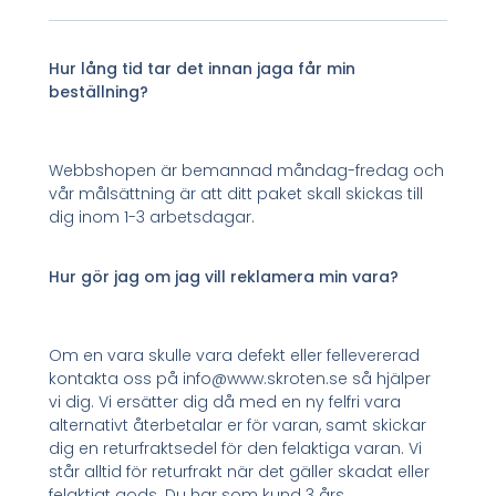
Hur lång tid tar det innan jaga får min
beställning?
Webbshopen är bemannad måndag-fredag och
vår målsättning är att ditt paket skall skickas till
dig inom 1-3 arbetsdagar.
Hur gör jag om jag vill reklamera min vara?
Om en vara skulle vara defekt eller fellevererad
kontakta oss på info@www.skroten.se så hjälper
vi dig. Vi ersätter dig då med en ny felfri vara
alternativt återbetalar er för varan, samt skickar
dig en returfraktsedel för den felaktiga varan. Vi
står alltid för returfrakt när det gäller skadat eller
felaktigt gods. Du har som kund 3 års