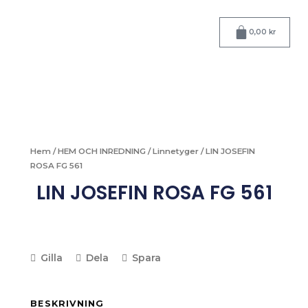
Hoppa
till
Varukorg
0,00
kr
innehåll
Hem
/
HEM OCH INREDNING
/
Linnetyger
/ LIN JOSEFIN
ROSA FG 561
LIN JOSEFIN ROSA FG 561
Gilla
Dela
Spara
BESKRIVNING