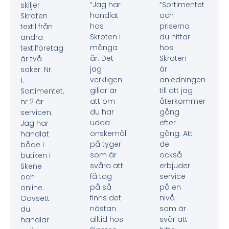
“Jag har
“Sortimentet
skiljer
handlat
och
Skroten
hos
priserna
textil från
Skroten i
du hittar
andra
många
hos
textilföretag
år. Det
Skroten
är två
jag
är
saker. Nr.
verkligen
anledningen
1.
gillar är
till att jag
Sortimentet,
att om
återkommer
nr 2 är
du har
gång
servicen.
udda
efter
Jag har
önskemål
gång. Att
handlat
på tyger
de
både i
som är
också
butiken i
svåra att
erbjuder
Skene
få tag
service
och
på så
på en
online.
finns det
nivå
Oavsett
nästan
som är
du
alltid hos
svår att
handlar