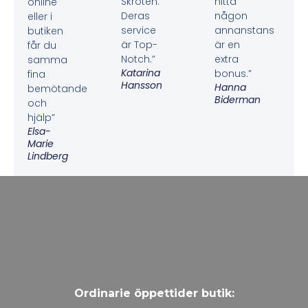
Skroten.
hitta
online
Deras
någon
eller i
service
annanstans
butiken
är Top-
är en
får du
Notch.”
extra
samma
Katarina
bonus.”
fina
Hansson
Hanna
bemötande
Biderman
och
hjälp”
Elsa-
Marie
Lindberg
Ordinarie öppettider butik: