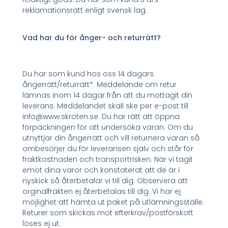
reklamationsrätt enligt svensk lag.
Vad har du för ånger- och returrätt?
Du har som kund hos oss 14 dagars
ångerrätt/returrätt*. Meddelande om retur
lämnas inom 14 dagar från att du mottagit din
leverans. Meddelandet skall ske per e-post till
info@www.skroten.se. Du har rätt att öppna
förpackningen för att undersöka varan. Om du
utnyttjar din ångerrätt och vill returnera varan så
ombesörjer du för leveransen själv och står för
fraktkostnaden och transportrisken. När vi tagit
emot dina varor och konstaterat att de är i
nyskick så återbetalar vi till dig. Observera att
orginalfrakten ej återbetalas till dig. Vi har ej
möjlighet att hämta ut paket på utlämningsställe.
Returer som skickas mot efterkrav/postförskott
löses ej ut.