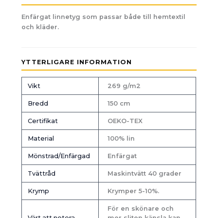
Enfärgat linnetyg som passar både till hemtextil
och kläder.
YTTERLIGARE INFORMATION
Vikt
269 g/m2
Bredd
150 cm
Certifikat
OEKO-TEX
Material
100% lin
Mönstrad/Enfärgad
Enfärgat
Tvättråd
Maskintvätt 40 grader
Krymp
Krymper 5-10%.
För en skönare och
Värt att notera
mer sliten känsla kan