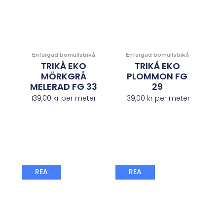
Enfärgad bomullstrikå
Enfärgad bomullstrikå
TRIKÅ EKO
TRIKÅ EKO
MÖRKGRÅ
PLOMMON FG
MELERAD FG 33
29
139,00
kr
per meter
139,00
kr
per meter
Det
Det
Det
Det
REA
REA
ursprungliga
nuvarande
ursprungliga
nuvaran
priset
priset
priset
priset
var:
är:
var:
är:
149,00 kr.
98,00 kr.
149,00 kr.
98,00 kr.