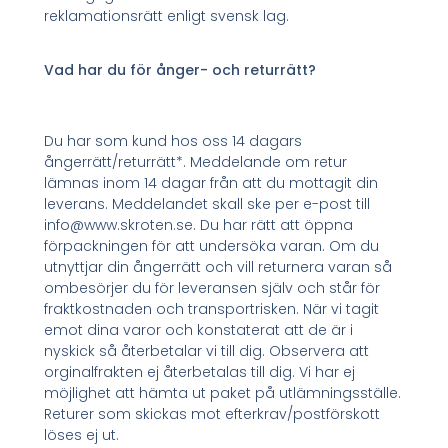
reklamationsrätt enligt svensk lag.
Vad har du för ånger- och returrätt?
Du har som kund hos oss 14 dagars
ångerrätt/returrätt*. Meddelande om retur
lämnas inom 14 dagar från att du mottagit din
leverans. Meddelandet skall ske per e-post till
info@www.skroten.se. Du har rätt att öppna
förpackningen för att undersöka varan. Om du
utnyttjar din ångerrätt och vill returnera varan så
ombesörjer du för leveransen själv och står för
fraktkostnaden och transportrisken. När vi tagit
emot dina varor och konstaterat att de är i
nyskick så återbetalar vi till dig. Observera att
orginalfrakten ej återbetalas till dig. Vi har ej
möjlighet att hämta ut paket på utlämningsställe.
Returer som skickas mot efterkrav/postförskott
löses ej ut.