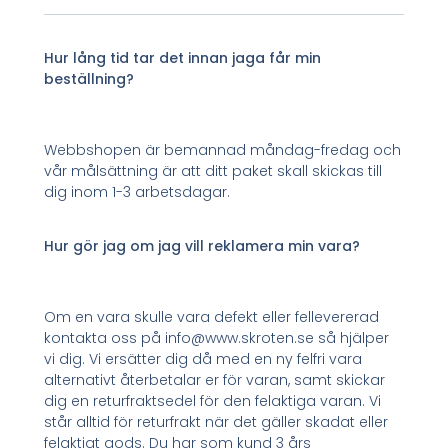
Hur lång tid tar det innan jaga får min
beställning?
Webbshopen är bemannad måndag-fredag och
vår målsättning är att ditt paket skall skickas till
dig inom 1-3 arbetsdagar.
Hur gör jag om jag vill reklamera min vara?
Om en vara skulle vara defekt eller fellevererad
kontakta oss på info@www.skroten.se så hjälper
vi dig. Vi ersätter dig då med en ny felfri vara
alternativt återbetalar er för varan, samt skickar
dig en returfraktsedel för den felaktiga varan. Vi
står alltid för returfrakt när det gäller skadat eller
felaktigt gods. Du har som kund 3 års