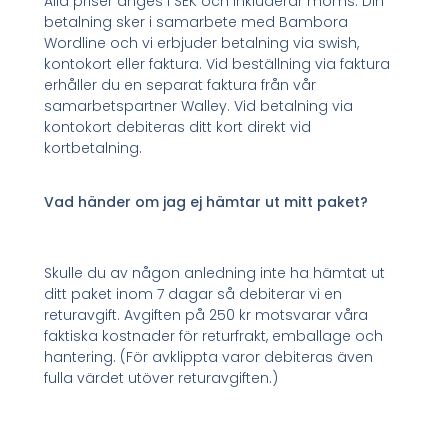
Alla priser anges i SEK och inkluderar moms. Din
betalning sker i samarbete med Bambora
Wordline och vi erbjuder betalning via swish,
kontokort eller faktura. Vid beställning via faktura
erhåller du en separat faktura från vår
samarbetspartner Walley. Vid betalning via
kontokort debiteras ditt kort direkt vid
kortbetalning.
Vad händer om jag ej hämtar ut mitt paket?
Skulle du av någon anledning inte ha hämtat ut
ditt paket inom 7 dagar så debiterar vi en
returavgift. Avgiften på 250 kr motsvarar våra
faktiska kostnader för returfrakt, emballage och
hantering. (För avklippta varor debiteras även
fulla värdet utöver returavgiften.)