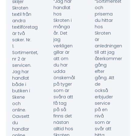
“Jag har
“Sortimentet
skiljer
handlat
och
Skroten
hos
priserna
textil från
Skroten i
du hittar
andra
många
hos
textilföretag
år. Det
Skroten
är två
jag
är
saker. Nr.
verkligen
anledningen
1.
gillar är
till att jag
Sortimentet,
att om
återkommer
nr 2 är
du har
gång
servicen.
udda
efter
Jag har
önskemål
gång. Att
handlat
på tyger
de
både i
som är
också
butiken i
svåra att
erbjuder
Skene
få tag
service
och
på så
på en
online.
finns det
nivå
Oavsett
nästan
som är
du
alltid hos
svår att
handlar
Skroten.
hitta
online