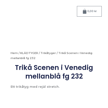
Hoppa
till
Varukorg
0,00
kr
innehåll
Hem
/
KLÄDTYGER
/
Trikåtyger
/ Trikå Scenen i Venedig
mellanblå fg 232
Trikå Scenen i Venedig
mellanblå fg 232
Ett trikåtyg med rejäl stretch.