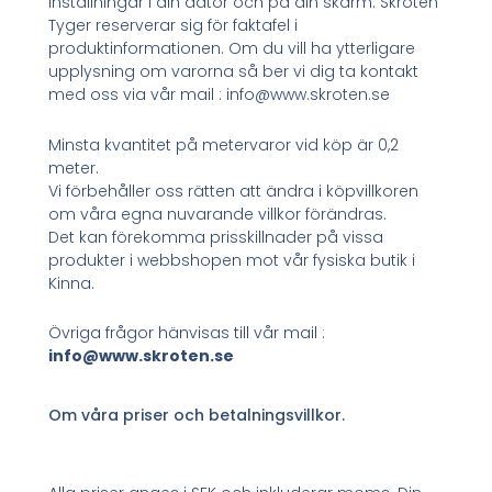
inställningar i din dator och på din skärm. Skroten
Tyger reserverar sig för faktafel i
produktinformationen. Om du vill ha ytterligare
upplysning om varorna så ber vi dig ta kontakt
med oss via vår mail : info@www.skroten.se
Minsta kvantitet på metervaror vid köp är 0,2
meter.
Vi förbehåller oss rätten att ändra i köpvillkoren
om våra egna nuvarande villkor förändras.
Det kan förekomma prisskillnader på vissa
produkter i webbshopen mot vår fysiska butik i
Kinna.
Övriga frågor hänvisas till vår mail :
info@www.skroten.se
Om våra priser och betalningsvillkor.