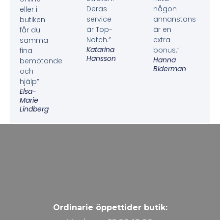
Deras
någon
eller i
service
annanstans
butiken
är Top-
är en
får du
Notch.”
extra
samma
Katarina
bonus.”
fina
Hansson
Hanna
bemötande
Biderman
och
hjälp”
Elsa-
Marie
Lindberg
Ordinarie öppettider butik: