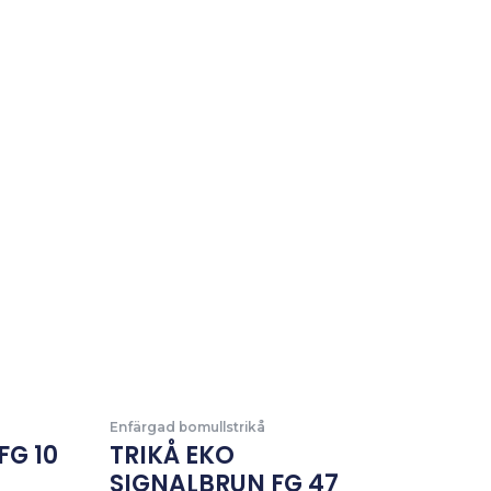
Enfärgad bomullstrikå
FG 10
TRIKÅ EKO
SIGNALBRUN FG 47