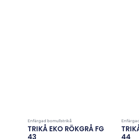
Enfärgad bomullstrikå
Enfärgad
TRIKÅ EKO RÖKGRÅ FG
TRIK
43
44