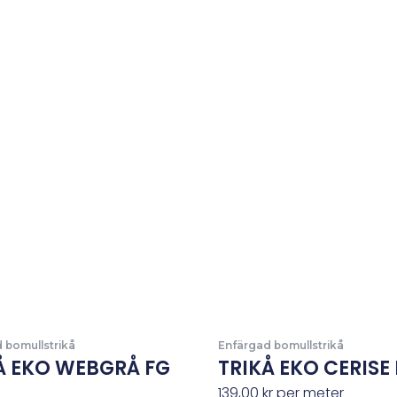
 bomullstrikå
Enfärgad bomullstrikå
Å EKO WEBGRÅ FG
TRIKÅ EKO CERISE 
139,00
kr
per meter