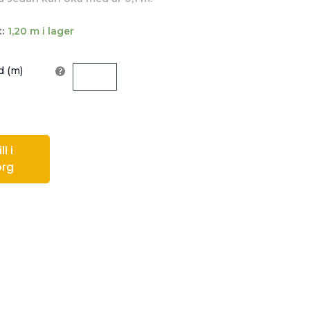
:
1,20 m i lager
 (m)
l i
org