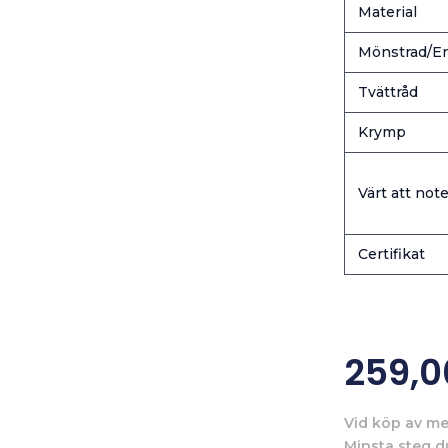
Material
Mönstrad/En
Tvättråd
Krymp
Värt att note
Certifikat
259,
Vid köp av me
Minsta steg d