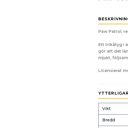
BESKRIVNIN
Paw Patrol, red
Ett trikåtyg i
gör att det lä
mjukt, följsam
Licensierat m
YTTERLIGA
Vikt
Bredd