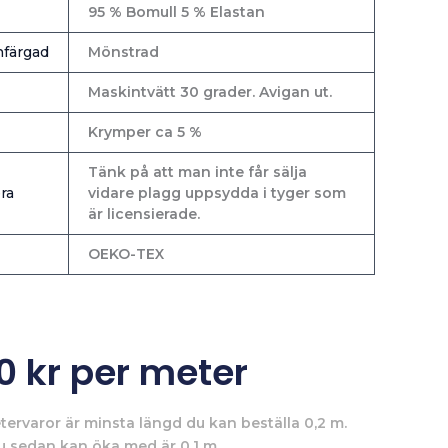
95 % Bomull 5 % Elastan
färgad
Mönstrad
Maskintvätt 30 grader. Avigan ut.
Krymper ca 5 %
Tänk på att man inte får sälja
ra
vidare plagg uppsydda i tyger som
är licensierade.
OEKO-TEX
00
kr
per meter
tervaror är minsta längd du kan beställa 0,2 m.
u sedan kan öka med är 0,1 m.