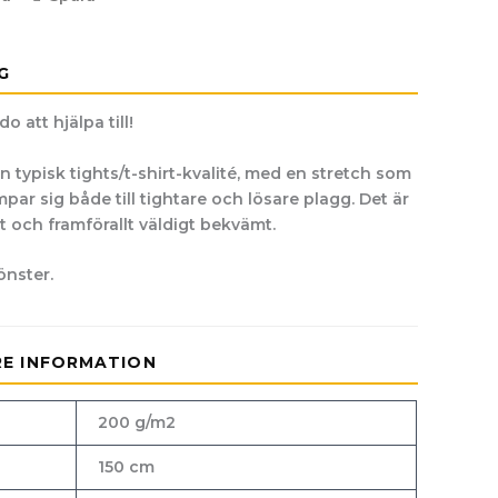
G
o att hjälpa till!
 en typisk tights/t-shirt-kvalité, med en stretch som
mpar sig både till tightare och lösare plagg. Det är
t och framförallt väldigt bekvämt.
önster.
RE INFORMATION
200 g/m2
150 cm