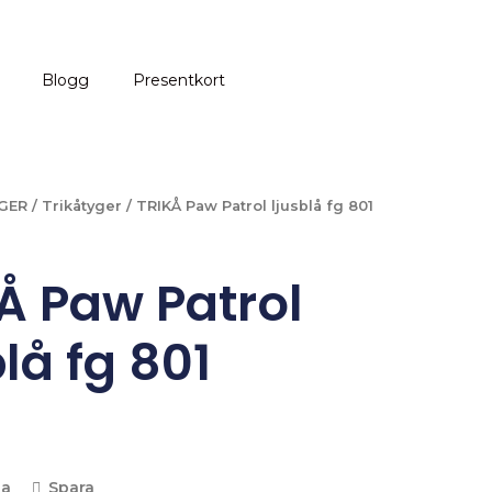
Blogg
Presentkort
GER
/
Trikåtyger
/ TRIKÅ Paw Patrol ljusblå fg 801
Å Paw Patrol
blå fg 801
la
Spara