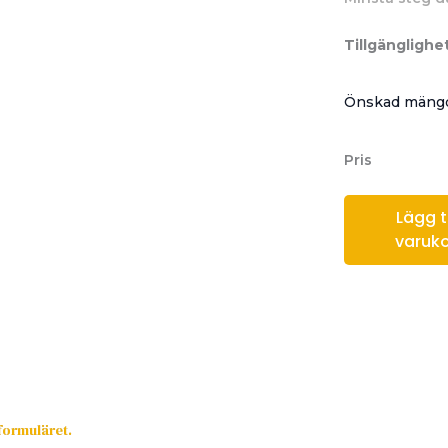
Tillgänglighet
Önskad mängd
Pris
Lägg til
varuk
sformuläret.