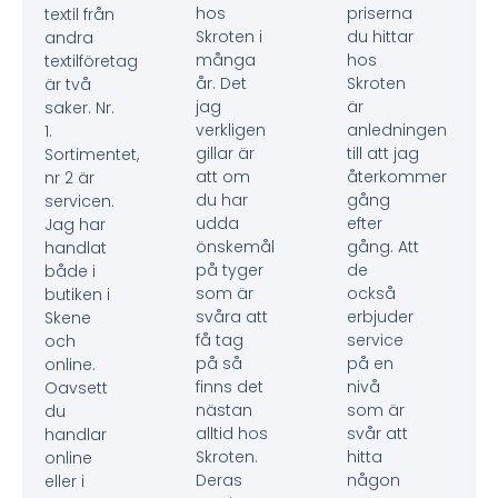
hos
priserna
textil från
Skroten i
du hittar
andra
många
hos
textilföretag
år. Det
Skroten
är två
jag
är
saker. Nr.
verkligen
anledningen
1.
gillar är
till att jag
Sortimentet,
att om
återkommer
nr 2 är
du har
gång
servicen.
udda
efter
Jag har
önskemål
gång. Att
handlat
på tyger
de
både i
som är
också
butiken i
svåra att
erbjuder
Skene
få tag
service
och
på så
på en
online.
finns det
nivå
Oavsett
nästan
som är
du
alltid hos
svår att
handlar
Skroten.
hitta
online
Deras
någon
eller i