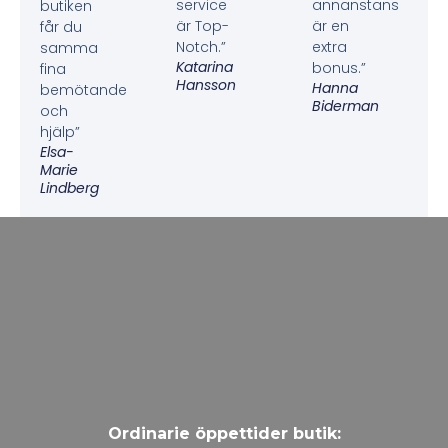
service
annanstans
butiken
är Top-
är en
får du
Notch.”
extra
samma
Katarina
bonus.”
fina
Hansson
Hanna
bemötande
Biderman
och
hjälp”
Elsa-
Marie
Lindberg
Ordinarie öppettider butik: