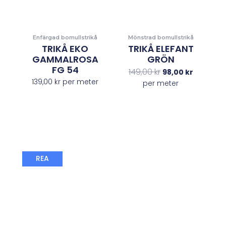
Enfärgad bomullstrikå
Mönstrad bomullstrikå
TRIKÅ EKO
TRIKÅ ELEFANT
GAMMALROSA
GRÖN
FG 54
149,00
kr
98,00
kr
139,00
kr
per meter
per meter
Det
Det
REA
ursprungliga
nuvarande
priset
priset
var:
är:
149,00 kr.
98,00 kr.