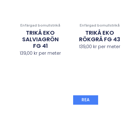
Enfärgad bomullstrikå
Enfärgad bomullstrikå
TRIKÅ EKO
TRIKÅ EKO
SALVIAGRÖN
RÖKGRÅ FG 43
FG 41
139,00
kr
per meter
139,00
kr
per meter
Det
Det
REA
ursprungliga
nuvaran
priset
priset
var:
är:
149,00 kr.
98,00 kr.