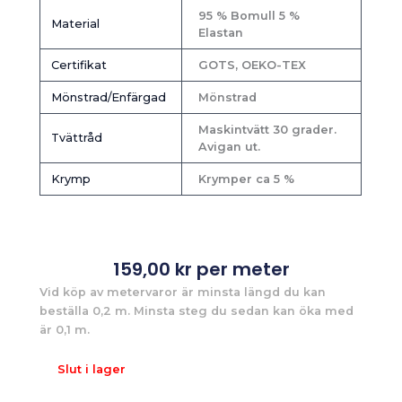
95 % Bomull 5 %
Material
Elastan
Certifikat
GOTS, OEKO-TEX
Mönstrad/Enfärgad
Mönstrad
Maskintvätt 30 grader.
Tvättråd
Avigan ut.
Krymp
Krymper ca 5 %
159,00
kr
per meter
Vid köp av metervaror är minsta längd du kan
beställa 0,2 m. Minsta steg du sedan kan öka med
är 0,1 m.
Slut i lager