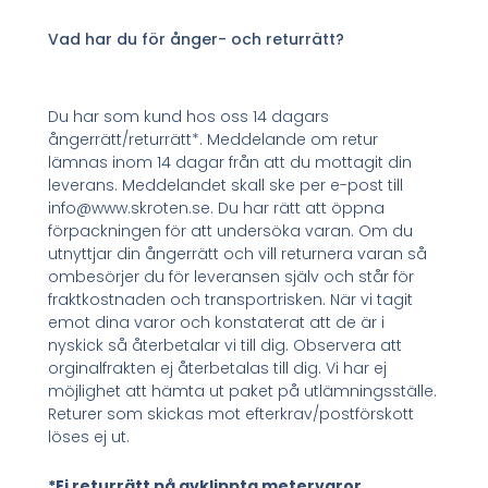
Vad har du för ånger- och returrätt?
Du har som kund hos oss 14 dagars
ångerrätt/returrätt*. Meddelande om retur
lämnas inom 14 dagar från att du mottagit din
leverans. Meddelandet skall ske per e-post till
info@www.skroten.se. Du har rätt att öppna
förpackningen för att undersöka varan. Om du
utnyttjar din ångerrätt och vill returnera varan så
ombesörjer du för leveransen själv och står för
fraktkostnaden och transportrisken. När vi tagit
emot dina varor och konstaterat att de är i
nyskick så återbetalar vi till dig. Observera att
orginalfrakten ej återbetalas till dig. Vi har ej
möjlighet att hämta ut paket på utlämningsställe.
Returer som skickas mot efterkrav/postförskott
löses ej ut.
*Ej returrätt på avklippta metervaror.