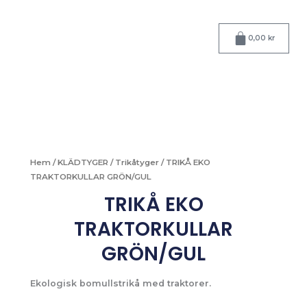
Hoppa
till
Varukorg
innehåll
0,00
kr
Hem
/
KLÄDTYGER
/
Trikåtyger
/ TRIKÅ EKO
TRAKTORKULLAR GRÖN/GUL
TRIKÅ EKO
TRAKTORKULLAR
GRÖN/GUL
Ekologisk bomullstrikå med traktorer.