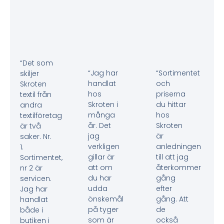
“Det som
“Jag har
“Sortimentet
skiljer
handlat
och
Skroten
hos
priserna
textil från
Skroten i
du hittar
andra
många
hos
textilföretag
år. Det
Skroten
är två
jag
är
saker. Nr.
verkligen
anledningen
1.
gillar är
till att jag
Sortimentet,
att om
återkommer
nr 2 är
du har
gång
servicen.
udda
efter
Jag har
önskemål
gång. Att
handlat
på tyger
de
både i
som är
också
butiken i