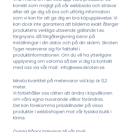
korrekt som möjligt på vår webbsida och strävar
efter att ge dig så bra och utförlig information
som vi kan för att ge dig en bra köpupplevelse. Vi
kan dock inte garantera att bilderna exakt återger
produktens verkliga utseende gällande t.ex.
färgnyans då färgåtergivning beror på
inställningar i din dator och på din skärm. Skroten
Tyger reserverar sig för faktafel i
produktinformationen. Om du vill ha ytterligare
upplysning om varorna så ber vi dig ta kontakt
med oss via vår mail : info@www.skroten.se
Minsta kvantitet på metervaror vid köp är 0,2
meter.
Vi förbehåller oss rätten att ändra i köpvillkoren
om våra egna nuvarande villkor förändras.
Det kan förekomma prisskillnader på vissa
produkter i webbshopen mot vår fysiska butik i
Kinna.
Övriga frågor hänvisas till vår mail :