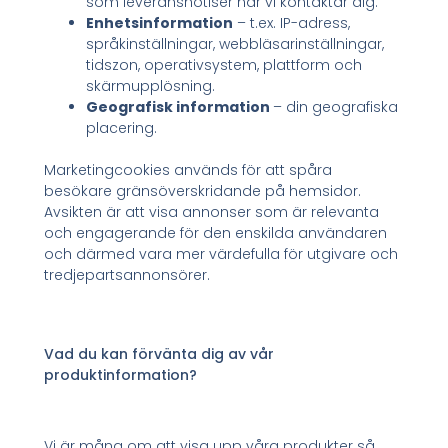
som leveransnotiser när vi kontaktar dig.
Enhetsinformation
– t.ex. IP-adress,
språkinställningar, webbläsarinställningar,
tidszon, operativsystem, plattform och
skärmupplösning.
Geografisk information
– din geografiska
placering.
Marketingcookies används för att spåra
besökare gränsöverskridande på hemsidor.
Avsikten är att visa annonser som är relevanta
och engagerande för den enskilda användaren
och därmed vara mer värdefulla för utgivare och
tredjepartsannonsörer.
Vad du kan förvänta dig av vår
produktinformation?
Vi är måna om att visa upp våra produkter så