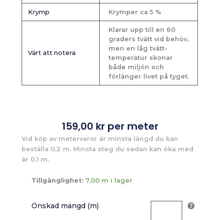
Krymp
Krymper ca 5 %
Klarar upp till en 60
graders tvätt vid behöv,
men en låg tvätt-
Värt att notera
temperatur skonar
både miljön och
förlänger livet på tyget.
159,00
kr
per meter
Vid köp av metervaror är minsta längd du kan
beställa 0,2 m. Minsta steg du sedan kan öka med
är 0,1 m.
Tillgänglighet:
7,00 m i lager
Önskad mängd (m)