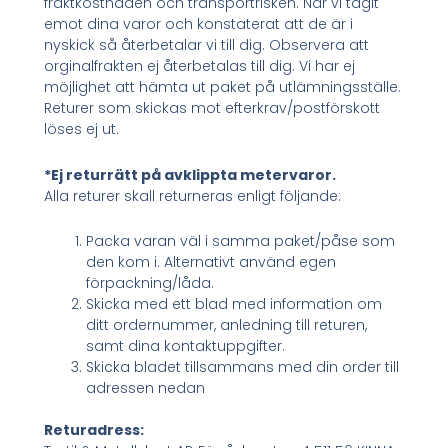
fraktkostnaden och transportrisken. När vi tagit
emot dina varor och konstaterat att de är i
nyskick så återbetalar vi till dig. Observera att
orginalfrakten ej återbetalas till dig. Vi har ej
möjlighet att hämta ut paket på utlämningsställe.
Returer som skickas mot efterkrav/postförskott
löses ej ut.
*Ej returrätt på avklippta metervaror.
Alla returer skall returneras enligt följande:
Packa varan väl i samma paket/påse som
den kom i. Alternativt använd egen
förpackning/låda.
Skicka med ett blad med information om
ditt ordernummer, anledning till returen,
samt dina kontaktuppgifter.
Skicka bladet tillsammans med din order till
adressen nedan
Returadress: