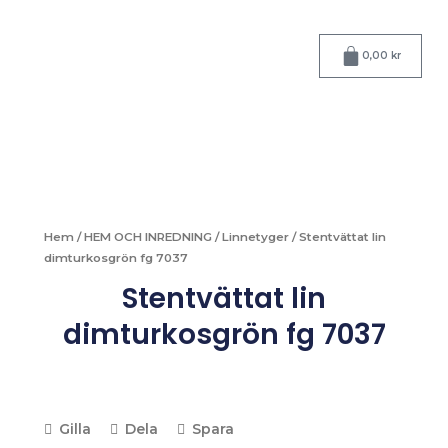
Hoppa
till
Varukorg
innehåll
0,00
kr
Hem
/
HEM OCH INREDNING
/
Linnetyger
/ Stentvättat lin
dimturkosgrön fg 7037
Stentvättat lin
dimturkosgrön fg 7037
Gilla
Dela
Spara