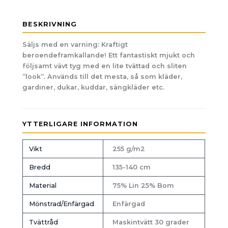
BESKRIVNING
Säljs med en varning: Kraftigt
beroendeframkallande! Ett fantastiskt mjukt och
följsamt vävt tyg med en lite tvättad och sliten
”look”. Används till det mesta, så som kläder,
gardiner, dukar, kuddar, sängkläder etc.
YTTERLIGARE INFORMATION
Vikt
255 g/m2
Bredd
135-140 cm
Material
75% Lin 25% Bom
Mönstrad/Enfärgad
Enfärgad
Tvättråd
Maskintvätt 30 grader