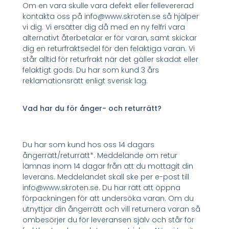
Om en vara skulle vara defekt eller fellevererad
kontakta oss på info@www.skroten.se så hjälper
vi dig. Vi ersätter dig då med en ny felfri vara
alternativt återbetalar er för varan, samt skickar
dig en returfraktsedel för den felaktiga varan. Vi
står alltid för returfrakt när det gäller skadat eller
felaktigt gods. Du har som kund 3 års
reklamationsrätt enligt svensk lag.
Vad har du för ånger- och returrätt?
Du har som kund hos oss 14 dagars
ångerrätt/returrätt*. Meddelande om retur
lämnas inom 14 dagar från att du mottagit din
leverans. Meddelandet skall ske per e-post till
info@www.skroten.se. Du har rätt att öppna
förpackningen för att undersöka varan. Om du
utnyttjar din ångerrätt och vill returnera varan så
ombesörjer du för leveransen själv och står för