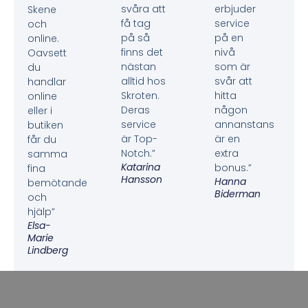
svåra att
erbjuder
Skene
få tag
service
och
på så
på en
online.
finns det
nivå
Oavsett
nästan
som är
du
alltid hos
svår att
handlar
Skroten.
hitta
online
Deras
någon
eller i
service
annanstans
butiken
är Top-
är en
får du
Notch.”
extra
samma
Katarina
bonus.”
fina
Hansson
Hanna
bemötande
Biderman
och
hjälp”
Elsa-
Marie
Lindberg