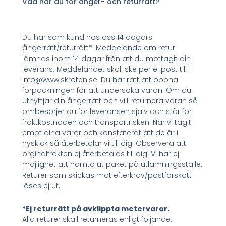
Vad har du för ånger- och returrätt?
Du har som kund hos oss 14 dagars
ångerrätt/returrätt*. Meddelande om retur
lämnas inom 14 dagar från att du mottagit din
leverans. Meddelandet skall ske per e-post till
info@www.skroten.se. Du har rätt att öppna
förpackningen för att undersöka varan. Om du
utnyttjar din ångerrätt och vill returnera varan så
ombesörjer du för leveransen själv och står för
fraktkostnaden och transportrisken. När vi tagit
emot dina varor och konstaterat att de är i
nyskick så återbetalar vi till dig. Observera att
orginalfrakten ej återbetalas till dig. Vi har ej
möjlighet att hämta ut paket på utlämningsställe.
Returer som skickas mot efterkrav/postförskott
löses ej ut.
*Ej returrätt på avklippta metervaror.
Alla returer skall returneras enligt följande: