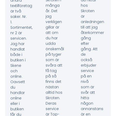
Skroten i
du hittar
andra
många
hos
textilföretag
år. Det
Skroten
är två
jag
är
saker. Nr.
verkligen
anledningen
1.
gillar är
till att jag
Sortimentet,
att om
återkommer
nr 2 är
du har
gång
servicen.
udda
efter
Jag har
önskemål
gång. Att
handlat
på tyger
de
både i
som är
också
butiken i
svåra att
erbjuder
Skene
få tag
service
och
på så
på en
online.
finns det
nivå
Oavsett
nästan
som är
du
alltid hos
svår att
handlar
Skroten.
hitta
online
Deras
någon
eller i
service
annanstans
butiken
är Top-
är en
får du