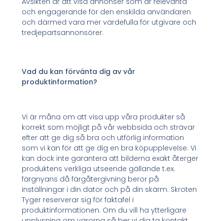
Avsikten är att visa annonser som är relevanta
och engagerande för den enskilda användaren
och därmed vara mer värdefulla för utgivare och
tredjepartsannonsörer.
Vad du kan förvänta dig av vår
produktinformation?
Vi är måna om att visa upp våra produkter så
korrekt som möjligt på vår webbsida och strävar
efter att ge dig så bra och utförlig information
som vi kan för att ge dig en bra köpupplevelse. Vi
kan dock inte garantera att bilderna exakt återger
produktens verkliga utseende gällande t.ex.
färgnyans då färgåtergivning beror på
inställningar i din dator och på din skärm. Skroten
Tyger reserverar sig för faktafel i
produktinformationen. Om du vill ha ytterligare
upplysning om varorna så ber vi dig ta kontakt