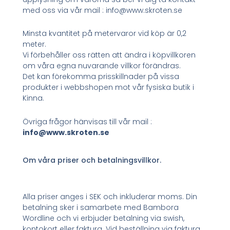
med oss via vår mail : info@www.skroten.se
Minsta kvantitet på metervaror vid köp är 0,2
meter.
Vi förbehåller oss rätten att ändra i köpvillkoren
om våra egna nuvarande villkor förändras.
Det kan förekomma prisskillnader på vissa
produkter i webbshopen mot vår fysiska butik i
Kinna.
Övriga frågor hänvisas till vår mail :
info@www.skroten.se
Om våra priser och betalningsvillkor.
Alla priser anges i SEK och inkluderar moms. Din
betalning sker i samarbete med Bambora
Wordline och vi erbjuder betalning via swish,
kontokort eller faktura. Vid beställning via faktura