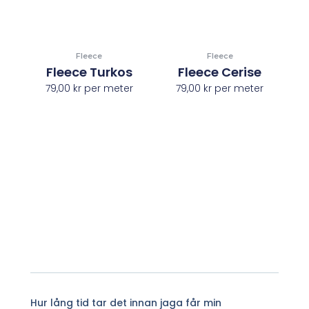
Fleece
Fleece
Fleece Turkos
Fleece Cerise
79,00
kr
per meter
79,00
kr
per meter
Hur lång tid tar det innan jaga får min