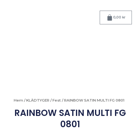
Hoppa
till
Varukorg
innehåll
0,00
kr
Hem
/
KLÄDTYGER
/
Fest
/ RAINBOW SATIN MULTI FG 0801
RAINBOW SATIN MULTI FG
0801