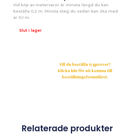
Vid köp av metervaror är minsta längd du kan
beställa 0,2 m. Minsta steg du sedan kan öka med
är 0,1 m.
Slut i lager
Vill du beställa tygprover?
Klicka här för att komma till
beställningsformuläret.
Relaterade produkter