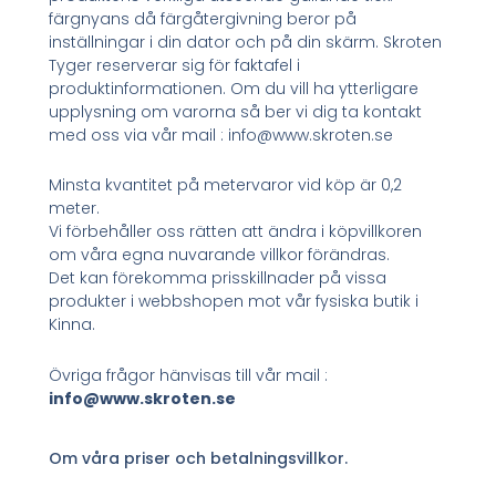
färgnyans då färgåtergivning beror på
inställningar i din dator och på din skärm. Skroten
Tyger reserverar sig för faktafel i
produktinformationen. Om du vill ha ytterligare
upplysning om varorna så ber vi dig ta kontakt
med oss via vår mail : info@www.skroten.se
Minsta kvantitet på metervaror vid köp är 0,2
meter.
Vi förbehåller oss rätten att ändra i köpvillkoren
om våra egna nuvarande villkor förändras.
Det kan förekomma prisskillnader på vissa
produkter i webbshopen mot vår fysiska butik i
Kinna.
Övriga frågor hänvisas till vår mail :
info@www.skroten.se
Om våra priser och betalningsvillkor.