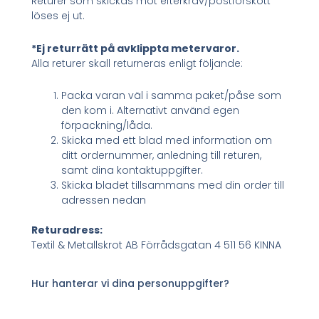
Returer som skickas mot efterkrav/postförskott
löses ej ut.
*Ej returrätt på avklippta metervaror.
Alla returer skall returneras enligt följande:
Packa varan väl i samma paket/påse som
den kom i. Alternativt använd egen
förpackning/låda.
Skicka med ett blad med information om
ditt ordernummer, anledning till returen,
samt dina kontaktuppgifter.
Skicka bladet tillsammans med din order till
adressen nedan
Returadress:
Textil & Metallskrot AB Förrådsgatan 4 511 56 KINNA
Hur hanterar vi dina personuppgifter?