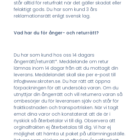
står alltid för returfrakt när det gäller skadat eller
felaktigt gods. Du har som kund 3 års
reklamationsrätt enligt svensk lag.
Vad har du för ånger- och returrätt?
Du har som kund hos oss 14 dagars
ångerrätt/returrätt*. Meddelande om retur
lämnas inom 14 dagar från att du mottagit din
leverans. Meddelandet skall ske per e-post till
info@www.skroten.se. Du har rätt att öppna
förpackningen för att undersöka varan. Om du
utnyttjar din ångerrätt och vill returnera varan så
ombesörjer du för leveransen själv och står för
fraktkostnaden och transportrisken. När vi tagit
emot dina varor och konstaterat att de är i
nyskick så återbetalar vi till dig. Observera att
orginalfrakten ej återbetalas till dig. Vi har ej
möjlighet att hämta ut paket på utlämningsställe.