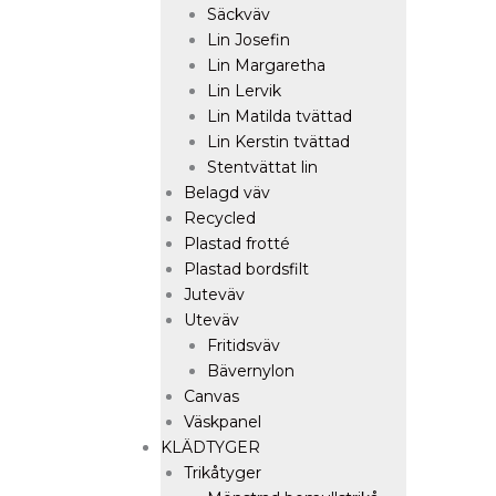
Säckväv
Lin Josefin
Lin Margaretha
Lin Lervik
Lin Matilda tvättad
Lin Kerstin tvättad
Stentvättat lin
Belagd väv
Recycled
Plastad frotté
Plastad bordsfilt
Juteväv
Uteväv
Fritidsväv
Bävernylon
Canvas
Väskpanel
KLÄDTYGER
Trikåtyger