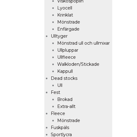
Viskospoplin
Lyocell
Krinklat
Mönstrade
Enfärgade
Ulltyger
Mönstrad ull och ullmixar
Ullpluppar
Ullfleece
Walkloden/Stickade
Kappull
Dead stocks
Ull
Fest
Brokad
Extra-allt
Fleece
Mönstrade
Fuskpäls
Sportlycra