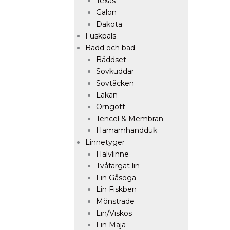
Texas
Galon
Dakota
Fuskpäls
Bädd och bad
Bäddset
Sovkuddar
Sovtäcken
Lakan
Örngott
Tencel & Membran
Hamamhandduk
Linnetyger
Halvlinne
Tvåfärgat lin
Lin Gåsöga
Lin Fiskben
Mönstrade
Lin/Viskos
Lin Maja