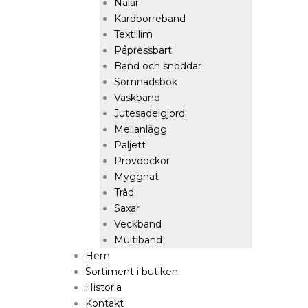
Nålar
Kardborreband
Textillim
Påpressbart
Band och snoddar
Sömnadsbok
Väskband
Jutesadelgjord
Mellanlägg
Paljett
Provdockor
Myggnät
Tråd
Saxar
Veckband
Multiband
Hem
Sortiment i butiken
Historia
Kontakt