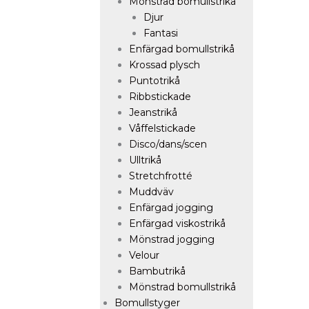
Mönstrad bomullstrikå
Djur
Fantasi
Enfärgad bomullstrikå
Krossad plysch
Puntotrikå
Ribbstickade
Jeanstrikå
Våffelstickade
Disco/dans/scen
Ulltrikå
Stretchfrotté
Muddväv
Enfärgad jogging
Enfärgad viskostrikå
Mönstrad jogging
Velour
Bambutrikå
Mönstrad bomullstrikå
Bomullstyger