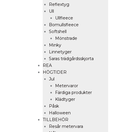
Reflextyg
Ull
Ullfleece
Bomullsfleece
Softshell
Mönstrade
Minky
Linnetyger
Saras trädgårdsskjorta
REA
HÖGTIDER
Jul
Metervaror
Färdiga produkter
Klädtyger
Påsk
Halloween
TILLBEHÖR
Resår metervara