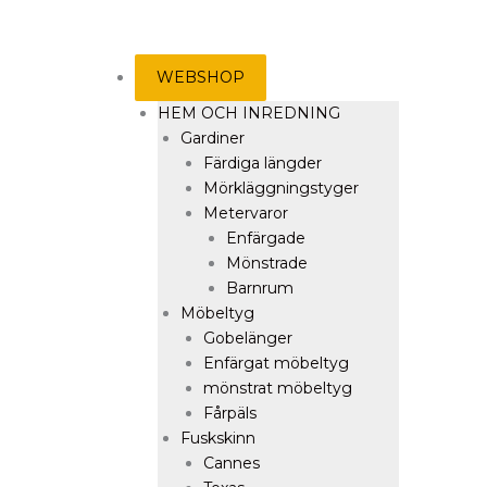
WEBSHOP
HEM OCH INREDNING
Gardiner
Färdiga längder
Mörkläggningstyger
Metervaror
Enfärgade
Mönstrade
Barnrum
Möbeltyg
Gobelänger
Enfärgat möbeltyg
mönstrat möbeltyg
Fårpäls
Fuskskinn
Cannes