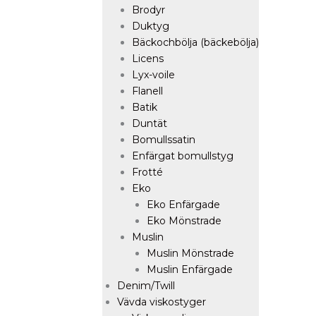
Brodyr
Duktyg
Bäckochbölja (bäckebölja)
Licens
Lyx-voile
Flanell
Batik
Duntät
Bomullssatin
Enfärgat bomullstyg
Frotté
Eko
Eko Enfärgade
Eko Mönstrade
Muslin
Muslin Mönstrade
Muslin Enfärgade
Denim/Twill
Vävda viskostyger