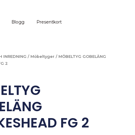
Blogg
Presentkort
H INREDNING
/
Möbeltyger
/ MÖBELTYG GOBELÄNG
G 2
ELTYG
ELÄNG
KESHEAD FG 2