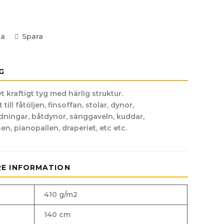
la
Spara
G
t kraftigt tyg med härlig struktur.
till fåtöljen, finsoffan, stolar, dynor,
ningar, båtdynor, sänggaveln, kuddar,
n, pianopallen, draperiet, etc etc.
RE INFORMATION
410 g/m2
140 cm