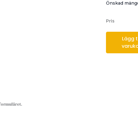
Önskad mängd
Pris
Lägg til
varuk
sformuläret.