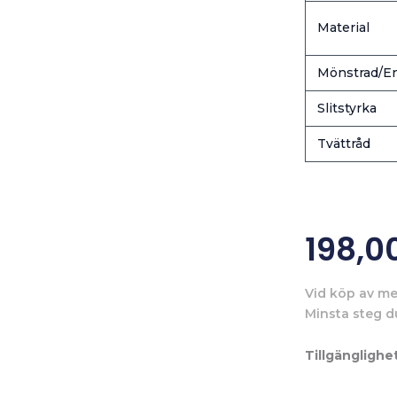
Material
Mönstrad/En
Slitstyrka
Tvättråd
198,0
Vid köp av me
Minsta steg d
Tillgänglighet