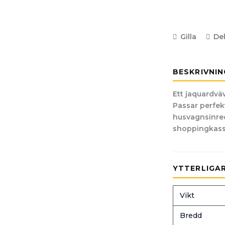
Gilla
De
BESKRIVNIN
Ett jaquardväv
Passar perfekt 
husvagnsinred
shoppingkasse
YTTERLIGA
Vikt
Bredd