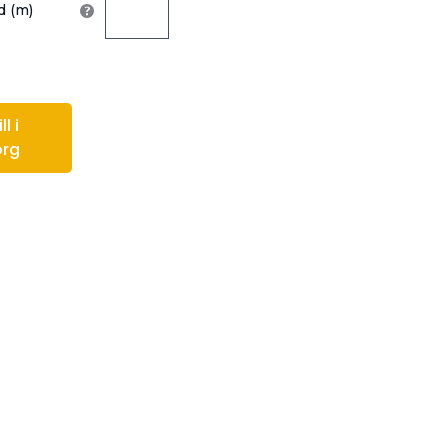
 (m)
l i
org