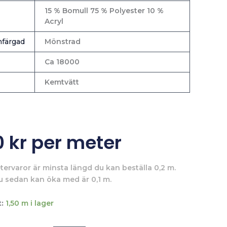
15 % Bomull 75 % Polyester 10 %
Acryl
färgad
Mönstrad
Ca 18000
Kemtvätt
0
kr
per meter
tervaror är minsta längd du kan beställa 0,2 m.
u sedan kan öka med är 0,1 m.
:
1,50 m i lager