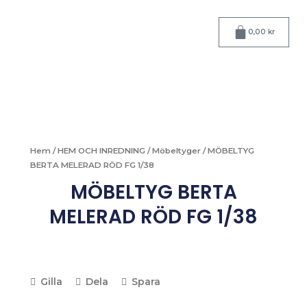
Hoppa
till
Varukorg
0,00
kr
innehåll
Hem
/
HEM OCH INREDNING
/
Möbeltyger
/ MÖBELTYG
BERTA MELERAD RÖD FG 1/38
MÖBELTYG BERTA
MELERAD RÖD FG 1/38
Gilla
Dela
Spara