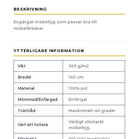
BESKRIVNING
Engärgat möbeltyg som passar bra till
möbelklädsel
YTTERLIGARE INFORMATION
Vikt
363 g/m2
Bredd
140 cm
Material
100% pol
Mönstrad/Enfärgad
Enfärgat
Tvättråd
Maskintvätt 40 grader
Väldigt slitstarkt
Värt att notera
möbeltyg.
Slitstyrka
100 000 martindale