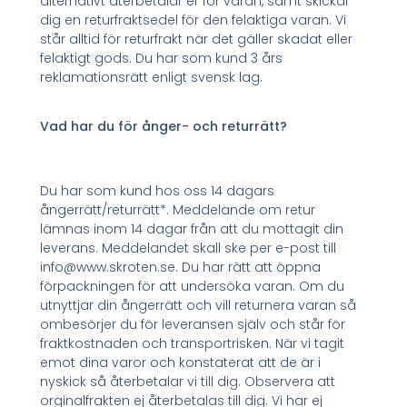
alternativt återbetalar er för varan, samt skickar
dig en returfraktsedel för den felaktiga varan. Vi
står alltid för returfrakt när det gäller skadat eller
felaktigt gods. Du har som kund 3 års
reklamationsrätt enligt svensk lag.
Vad har du för ånger- och returrätt?
Du har som kund hos oss 14 dagars
ångerrätt/returrätt*. Meddelande om retur
lämnas inom 14 dagar från att du mottagit din
leverans. Meddelandet skall ske per e-post till
info@www.skroten.se. Du har rätt att öppna
förpackningen för att undersöka varan. Om du
utnyttjar din ångerrätt och vill returnera varan så
ombesörjer du för leveransen själv och står för
fraktkostnaden och transportrisken. När vi tagit
emot dina varor och konstaterat att de är i
nyskick så återbetalar vi till dig. Observera att
orginalfrakten ej återbetalas till dig. Vi har ej