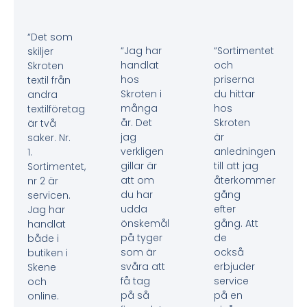
“Det som
“Jag har
“Sortimentet
skiljer
handlat
och
Skroten
hos
priserna
textil från
Skroten i
du hittar
andra
många
hos
textilföretag
år. Det
Skroten
är två
jag
är
saker. Nr.
verkligen
anledningen
1.
gillar är
till att jag
Sortimentet,
att om
återkommer
nr 2 är
du har
gång
servicen.
udda
efter
Jag har
önskemål
gång. Att
handlat
på tyger
de
både i
som är
också
butiken i
svåra att
erbjuder
Skene
få tag
service
och
på så
på en
online.