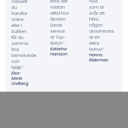
finns det
nivå
Oavsett
nästan
som är
du
alltid hos
svår att
handlar
Skroten.
hitta
online
Deras
någon
eller i
service
annanstans
butiken
är Top-
är en
får du
Notch.”
extra
samma
Katarina
bonus.”
fina
Hansson
Hanna
bemötande
Biderman
och
hjälp”
Elsa-
Marie
Lindberg