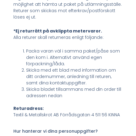
möjlighet att hämta ut paket på utlämningsställe.
Returer som skickas mot efterkrav/postförskott
löses ej ut.
*Ej returrätt på avklippta metervaror.
Alla returer skall returneras enligt följande:
Packa varan väl i samma paket/påse som
den kom i. Alternativt använd egen
förpackning/låda.
Skicka med ett blad med information om
ditt ordernummer, anledning till returen,
samt dina kontaktuppgifter.
Skicka bladet tillsammans med din order till
adressen nedan
Returadress:
Textil & Metallskrot AB Förrådsgatan 4 511 56 KINNA
Hur hanterar vi dina personuppgifter?