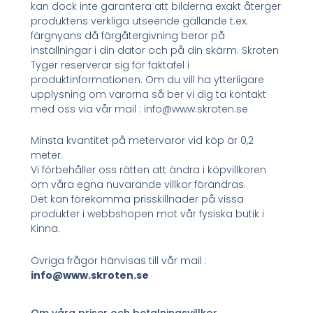
kan dock inte garantera att bilderna exakt återger
produktens verkliga utseende gällande t.ex.
färgnyans då färgåtergivning beror på
inställningar i din dator och på din skärm. Skroten
Tyger reserverar sig för faktafel i
produktinformationen. Om du vill ha ytterligare
upplysning om varorna så ber vi dig ta kontakt
med oss via vår mail : info@www.skroten.se
Minsta kvantitet på metervaror vid köp är 0,2
meter.
Vi förbehåller oss rätten att ändra i köpvillkoren
om våra egna nuvarande villkor förändras.
Det kan förekomma prisskillnader på vissa
produkter i webbshopen mot vår fysiska butik i
Kinna.
Övriga frågor hänvisas till vår mail :
info@www.skroten.se
Om våra priser och betalningsvillkor.