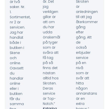
år. Det
Skroten
är två
jag
är
saker. Nr.
verkligen
anledningen
1.
gillar är
till att jag
Sortimentet,
att om
återkommer
nr 2 är
du har
gång
servicen.
udda
efter
Jag har
önskemål
gång. Att
handlat
på tyger
de
både i
som är
också
butiken i
svåra att
erbjuder
Skene
få tag
service
och
på så
på en
online.
finns det
nivå
Oavsett
nästan
som är
du
alltid hos
svår att
handlar
Skroten.
hitta
online
Deras
någon
eller i
service
annanstans
butiken
är Top-
är en
får du
Notch.”
extra
samma
Katarina
bonus.”