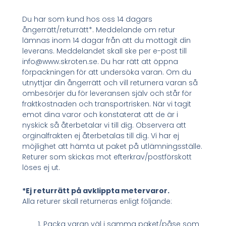
Du har som kund hos oss 14 dagars
ångerrätt/returrätt*. Meddelande om retur
lämnas inom 14 dagar från att du mottagit din
leverans. Meddelandet skall ske per e-post till
info@www.skroten.se. Du har rätt att öppna
förpackningen för att undersöka varan. Om du
utnyttjar din ångerrätt och vill returnera varan så
ombesörjer du för leveransen själv och står för
fraktkostnaden och transportrisken. När vi tagit
emot dina varor och konstaterat att de är i
nyskick så återbetalar vi till dig. Observera att
orginalfrakten ej återbetalas till dig. Vi har ej
möjlighet att hämta ut paket på utlämningsställe.
Returer som skickas mot efterkrav/postförskott
löses ej ut.
*Ej returrätt på avklippta metervaror.
Alla returer skall returneras enligt följande:
Packa varan väl i samma paket/påse som