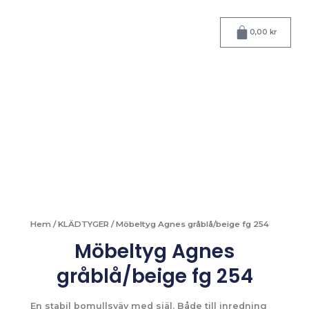
Hoppa
till
Varukorg
0,00
kr
innehåll
Hem
/
KLÄDTYGER
/ Möbeltyg Agnes gråblå/beige fg 254
Möbeltyg Agnes
gråblå/beige fg 254
En stabil bomullsväv med själ. Både till inredning