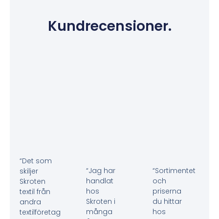
Kundrecensioner.
“Det som
“Jag har
“Sortimentet
skiljer
handlat
och
Skroten
hos
priserna
textil från
Skroten i
du hittar
andra
många
hos
textilföretag