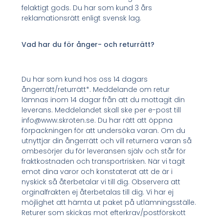
felaktigt gods. Du har som kund 3 års
reklamationsrätt enligt svensk lag.
Vad har du för ånger- och returrätt?
Du har som kund hos oss 14 dagars
ångerrätt/returrätt*. Meddelande om retur
lämnas inom 14 dagar från att du mottagit din
leverans. Meddelandet skall ske per e-post till
info@www.skroten.se. Du har rätt att öppna
förpackningen för att undersöka varan. Om du
utnyttjar din ångerrätt och vill returnera varan så
ombesörjer du för leveransen själv och står för
fraktkostnaden och transportrisken. När vi tagit
emot dina varor och konstaterat att de är i
nyskick så återbetalar vi till dig. Observera att
orginalfrakten ej återbetalas till dig. Vi har ej
möjlighet att hämta ut paket på utlämningsställe.
Returer som skickas mot efterkrav/postförskott