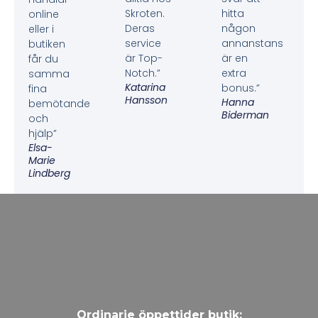
Skroten.
hitta
online
Deras
någon
eller i
service
annanstans
butiken
är Top-
är en
får du
Notch.”
extra
samma
Katarina
bonus.”
fina
Hansson
Hanna
bemötande
Biderman
och
hjälp”
Elsa-
Marie
Lindberg
Ordinarie öppettider butik: