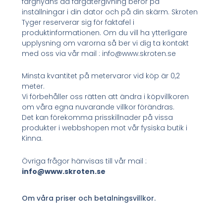
färgnyans då färgåtergivning beror på
inställningar i din dator och på din skärm. Skroten
Tyger reserverar sig för faktafel i
produktinformationen. Om du vill ha ytterligare
upplysning om varorna så ber vi dig ta kontakt
med oss via vår mail : info@www.skroten.se
Minsta kvantitet på metervaror vid köp är 0,2
meter.
Vi förbehåller oss rätten att ändra i köpvillkoren
om våra egna nuvarande villkor förändras.
Det kan förekomma prisskillnader på vissa
produkter i webbshopen mot vår fysiska butik i
Kinna.
Övriga frågor hänvisas till vår mail :
info@www.skroten.se
Om våra priser och betalningsvillkor.