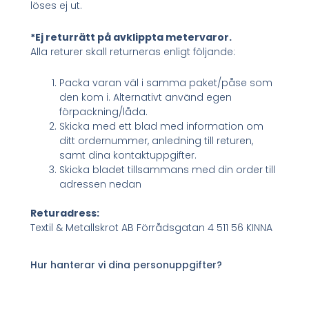
löses ej ut.
*Ej returrätt på avklippta metervaror.
Alla returer skall returneras enligt följande:
Packa varan väl i samma paket/påse som
den kom i. Alternativt använd egen
förpackning/låda.
Skicka med ett blad med information om
ditt ordernummer, anledning till returen,
samt dina kontaktuppgifter.
Skicka bladet tillsammans med din order till
adressen nedan
Returadress:
Textil & Metallskrot AB Förrådsgatan 4 511 56 KINNA
Hur hanterar vi dina personuppgifter?