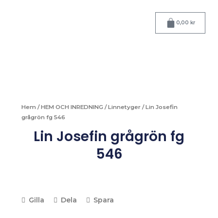
Hoppa
till
Varukorg
0,00
kr
innehåll
Hem
/
HEM OCH INREDNING
/
Linnetyger
/ Lin Josefin
grågrön fg 546
Lin Josefin grågrön fg
546
Gilla
Dela
Spara