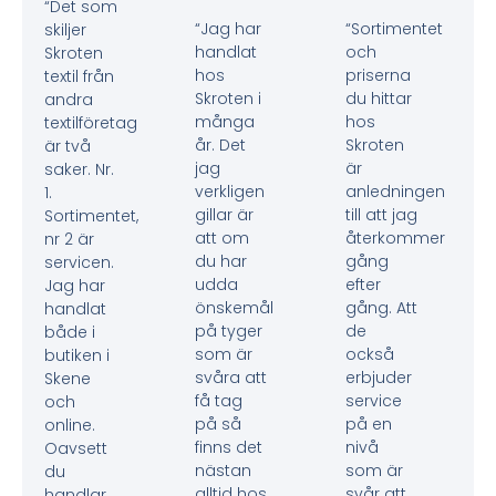
“Det som
“Jag har
“Sortimentet
skiljer
handlat
och
Skroten
hos
priserna
textil från
Skroten i
du hittar
andra
många
hos
textilföretag
år. Det
Skroten
är två
jag
är
saker. Nr.
verkligen
anledningen
1.
gillar är
till att jag
Sortimentet,
att om
återkommer
nr 2 är
du har
gång
servicen.
udda
efter
Jag har
önskemål
gång. Att
handlat
på tyger
de
både i
som är
också
butiken i
svåra att
erbjuder
Skene
få tag
service
och
på så
på en
online.
finns det
nivå
Oavsett
nästan
som är
du
alltid hos
svår att
handlar