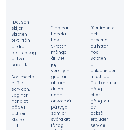
“Det som
“Jag har
“Sortimentet
skiljer
handlat
och
Skroten
hos
priserna
textil från
Skroten i
du hittar
andra
många
hos
textilföretag
år. Det
Skroten
är två
jag
är
saker. Nr.
verkligen
anledningen
1.
gillar är
till att jag
Sortimentet,
att om
återkommer
nr 2 är
du har
gång
servicen.
udda
efter
Jag har
önskemål
gång. Att
handlat
på tyger
de
både i
som är
också
butiken i
svåra att
erbjuder
Skene
få tag
service
och