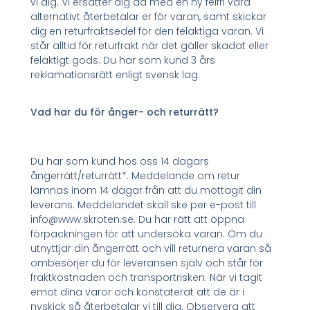
vi dig. Vi ersätter dig då med en ny felfri vara
alternativt återbetalar er för varan, samt skickar
dig en returfraktsedel för den felaktiga varan. Vi
står alltid för returfrakt när det gäller skadat eller
felaktigt gods. Du har som kund 3 års
reklamationsrätt enligt svensk lag.
Vad har du för ånger- och returrätt?
Du har som kund hos oss 14 dagars
ångerrätt/returrätt*. Meddelande om retur
lämnas inom 14 dagar från att du mottagit din
leverans. Meddelandet skall ske per e-post till
info@www.skroten.se. Du har rätt att öppna
förpackningen för att undersöka varan. Om du
utnyttjar din ångerrätt och vill returnera varan så
ombesörjer du för leveransen själv och står för
fraktkostnaden och transportrisken. När vi tagit
emot dina varor och konstaterat att de är i
nyskick så återbetalar vi till dig. Observera att