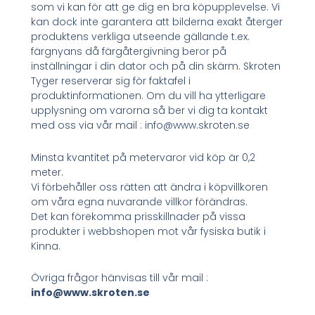
som vi kan för att ge dig en bra köpupplevelse. Vi
kan dock inte garantera att bilderna exakt återger
produktens verkliga utseende gällande t.ex.
färgnyans då färgåtergivning beror på
inställningar i din dator och på din skärm. Skroten
Tyger reserverar sig för faktafel i
produktinformationen. Om du vill ha ytterligare
upplysning om varorna så ber vi dig ta kontakt
med oss via vår mail : info@www.skroten.se
Minsta kvantitet på metervaror vid köp är 0,2
meter.
Vi förbehåller oss rätten att ändra i köpvillkoren
om våra egna nuvarande villkor förändras.
Det kan förekomma prisskillnader på vissa
produkter i webbshopen mot vår fysiska butik i
Kinna.
Övriga frågor hänvisas till vår mail :
info@www.skroten.se