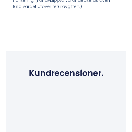
hantering. (För avklippta varor debiteras även
fulla värdet utöver returavgiften.)
Kundrecensioner.