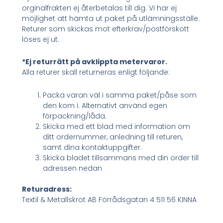
orginalfrakten ej återbetalas till dig. Vi har ej
möjlighet att hämta ut paket på utlämningsställe.
Returer som skickas mot efterkrav/postförskott
löses ej ut.
*Ej returrätt på avklippta metervaror.
Alla returer skall returneras enligt följande:
Packa varan väl i samma paket/påse som
den kom i. Alternativt använd egen
förpackning/låda.
Skicka med ett blad med information om
ditt ordernummer, anledning till returen,
samt dina kontaktuppgifter.
Skicka bladet tillsammans med din order till
adressen nedan
Returadress:
Textil & Metallskrot AB Förrådsgatan 4 511 56 KINNA