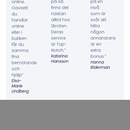
på så
på en
online.
finns det
nivå
Oavsett
nästan
som är
du
alltid hos
svår att
handlar
Skroten.
hitta
online
Deras
någon
eller i
service
annanstans
butiken
är Top-
är en
får du
Notch.”
extra
samma
Katarina
bonus.”
fina
Hansson
Hanna
bemötande
Biderman
och
hjälp”
Elsa-
Marie
Lindberg