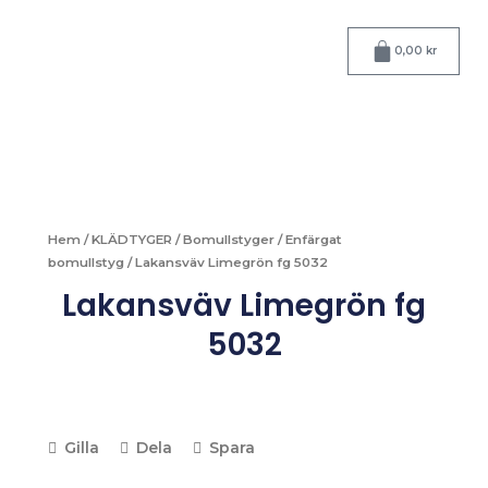
Hoppa
till
Varukorg
0,00
kr
innehåll
Hem
/
KLÄDTYGER
/
Bomullstyger
/
Enfärgat
bomullstyg
/ Lakansväv Limegrön fg 5032
Lakansväv Limegrön fg
5032
Gilla
Dela
Spara