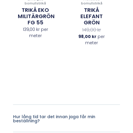
bomullstrikå
bomullstrikå
TRIKÅ EKO
TRIKÅ
MILITÄRGRÖN
ELEFANT
FG 55
GRÖN
139,00
kr
per
149,00
kr
meter
98,00
kr
per
meter
Hur lång tid tar det innan jaga får min
beställning?