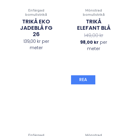
Enfärgad
Mönstrad
bomullstrikå
bomullstrikå
TRIKÅ EKO
TRIKÅ
JADEBLÅ FG
ELEFANT BLÅ
26
149,00
kr
139,00
kr
per
98,00
kr
per
meter
meter
Det
Det
REA
nuvarande
ursprungliga
priset
priset
är:
var:
98,00 kr.
149,00 kr.
Enfärgad
Mönstrad