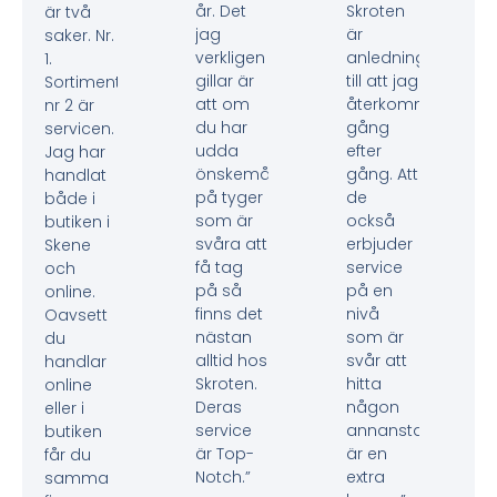
år. Det
Skroten
är två
jag
är
saker. Nr.
verkligen
anledningen
1.
gillar är
till att jag
Sortimentet,
att om
återkommer
nr 2 är
du har
gång
servicen.
udda
efter
Jag har
önskemål
gång. Att
handlat
på tyger
de
både i
som är
också
butiken i
svåra att
erbjuder
Skene
få tag
service
och
på så
på en
online.
finns det
nivå
Oavsett
nästan
som är
du
alltid hos
svår att
handlar
Skroten.
hitta
online
Deras
någon
eller i
service
annanstans
butiken
är Top-
är en
får du
Notch.”
extra
samma