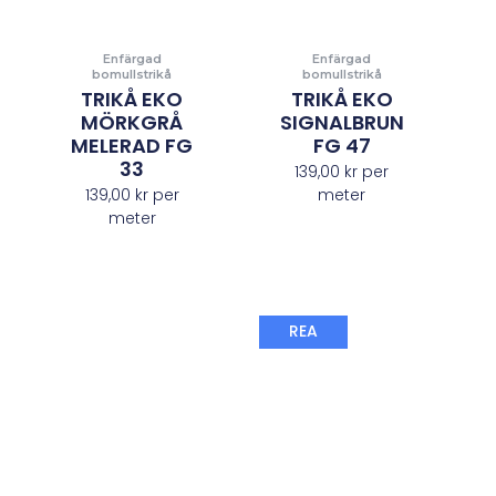
Enfärgad
Enfärgad
bomullstrikå
bomullstrikå
TRIKÅ EKO
TRIKÅ EKO
MÖRKGRÅ
SIGNALBRUN
MELERAD FG
FG 47
33
139,00
kr
per
139,00
kr
per
meter
meter
Det
Det
REA
nuvarande
ursprungliga
priset
priset
är:
var:
98,00 kr.
149,00 kr.