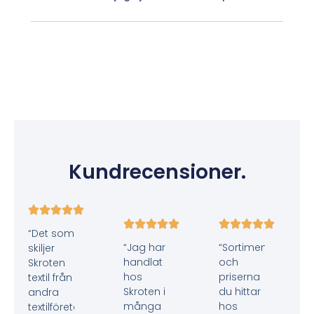
Kundrecensioner.
“Det som
“Jag har
“Sortimentet
skiljer
handlat
och
Skroten
hos
priserna
textil från
Skroten i
du hittar
andra
många
hos
textilföretag