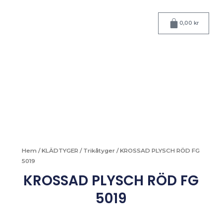
Hoppa
till
Varukorg
0,00
kr
innehåll
Hem
/
KLÄDTYGER
/
Trikåtyger
/ KROSSAD PLYSCH RÖD FG
5019
KROSSAD PLYSCH RÖD FG
5019