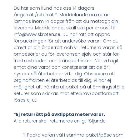
Du har som kund hos oss 14 dagars
ångerrätt/returrätt*. Meddelande om retur
lämnas inom 14 dagar från att du mottagit din
leverans. Meddelandet skall ske per e-post till
info@www.skroten.se. Du har rätt att öppna
förpackningen för att undersöka varan. Om du
utnyttjar din ångerrätt och vill returnera varan så
ombesörjer du för leveransen själv och står för
fraktkostnaden och transportrisken. När vi tagit
emot dina varor och konstaterat att de är i
nyskick så återbetalar vi till dig. Observera att
orginalfrakten ej återbetalas till dig. Vi har ej
möjlighet att hämta ut paket på utlämningsställe.
Returer som skickas mot efterkrav/postförskott
löses ej ut.
*Ej returrätt på avklippta metervaror.
Alla returer skall returneras enligt följande:
Packa varan väl i samma paket/påse som