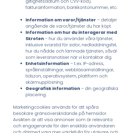
giltighetsdatum och CVV-kod),
fakturainformation, bankkontonummer, etc.
Information om varor/tjänster
– detaljer
angående de varor/tjänster du har köpt.
Information om hur du interagerar med
Skroten
– hur du använder våra tjänster,
inklusive svarstid för sidor, nedladdningsfel,
hur du nådde och lämnade tjänsten, såväl
som leveransnotiser när vi kontaktar dig.
Enhetsinformation
– t.ex. IP-adress,
språkinställningar, webbläsarinställningar,
tidszon, operativsystem, plattform och
skärmupplösning.
Geografisk information
– din geografiska
placering.
Marketingcookies används för att spåra
besökare gränsöverskridande på hemsidor.
Avsikten är att visa annonser som är relevanta
och engagerande för den enskilda användaren
och därmed vara mer värdefulla för utgivare och