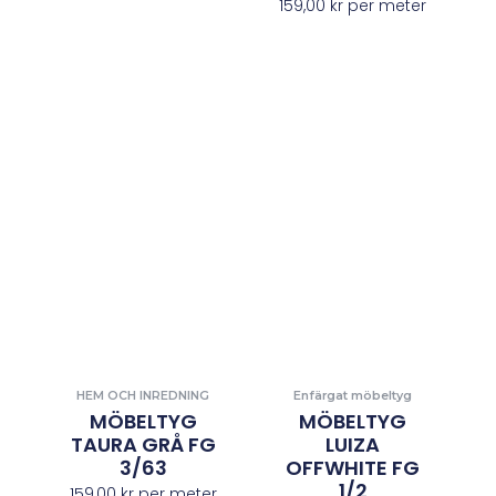
159,00
kr
per meter
HEM OCH INREDNING
Enfärgat möbeltyg
MÖBELTYG
MÖBELTYG
TAURA GRÅ FG
LUIZA
3/63
OFFWHITE FG
1/2
159,00
kr
per meter