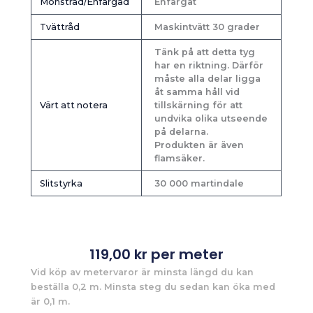
Mönstrad/Enfärgad
Enfärgat
Tvättråd
Maskintvätt 30 grader
Tänk på att detta tyg
har en riktning. Därför
måste alla delar ligga
åt samma håll vid
Värt att notera
tillskärning för att
undvika olika utseende
på delarna.
Produkten är även
flamsäker.
Slitstyrka
30 000 martindale
119,00
kr
per meter
Vid köp av metervaror är minsta längd du kan
beställa 0,2 m. Minsta steg du sedan kan öka med
är 0,1 m.