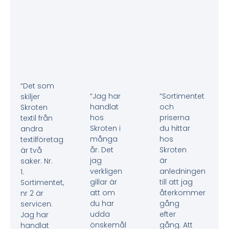
“Det som
“Jag har
“Sortimentet
skiljer
handlat
och
Skroten
hos
priserna
textil från
Skroten i
du hittar
andra
många
hos
textilföretag
år. Det
Skroten
är två
jag
är
saker. Nr.
verkligen
anledningen
1.
gillar är
till att jag
Sortimentet,
att om
återkommer
nr 2 är
du har
gång
servicen.
udda
efter
Jag har
önskemål
gång. Att
handlat