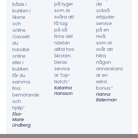
på tyger
de
både i
som är
också
butiken i
svåra att
erbjuder
Skene
få tag
service
och
på så
på en
online.
finns det
nivå
Oavsett
nästan
som är
du
alltid hos
svår att
handlar
Skroten.
hitta
online
Deras
någon
eller i
service
annanstans
butiken
är Top-
är en
får du
Notch.”
extra
samma
Katarina
bonus.”
fina
Hansson
Hanna
bemötande
Biderman
och
hjälp”
Elsa-
Marie
Lindberg