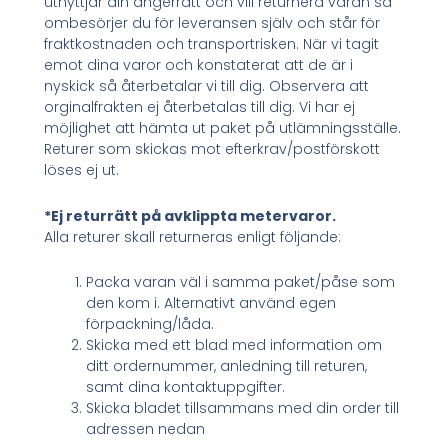
utnyttjar din ångerrätt och vill returnera varan så
ombesörjer du för leveransen själv och står för
fraktkostnaden och transportrisken. När vi tagit
emot dina varor och konstaterat att de är i
nyskick så återbetalar vi till dig. Observera att
orginalfrakten ej återbetalas till dig. Vi har ej
möjlighet att hämta ut paket på utlämningsställe.
Returer som skickas mot efterkrav/postförskott
löses ej ut.
*Ej returrätt på avklippta metervaror.
Alla returer skall returneras enligt följande:
Packa varan väl i samma paket/påse som
den kom i. Alternativt använd egen
förpackning/låda.
Skicka med ett blad med information om
ditt ordernummer, anledning till returen,
samt dina kontaktuppgifter.
Skicka bladet tillsammans med din order till
adressen nedan