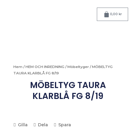
Hoppa
till
Varukorg
0,00
kr
innehåll
Hem
/
HEM OCH INREDNING
/
Möbeltyger
/ MÖBELTYG
TAURA KLARBLÅ FG 8/19
MÖBELTYG TAURA
KLARBLÅ FG 8/19
Gilla
Dela
Spara