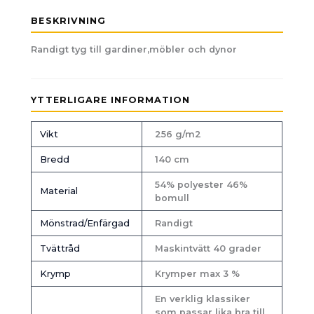
BESKRIVNING
Randigt tyg till gardiner,möbler och dynor
YTTERLIGARE INFORMATION
Vikt
256 g/m2
Bredd
140 cm
54% polyester 46%
Material
bomull
Mönstrad/Enfärgad
Randigt
Tvättråd
Maskintvätt 40 grader
Krymp
Krymper max 3 %
En verklig klassiker
som passar lika bra till