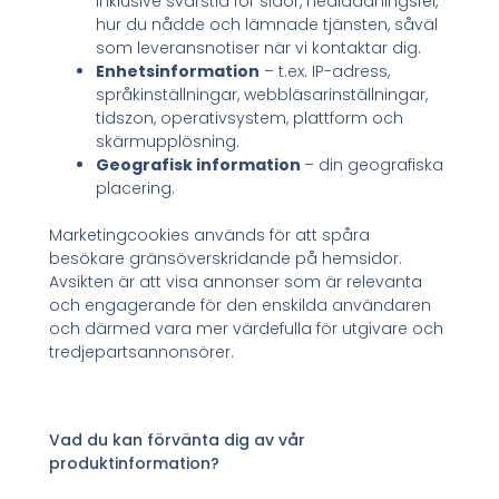
inklusive svarstid för sidor, nedladdningsfel,
hur du nådde och lämnade tjänsten, såväl
som leveransnotiser när vi kontaktar dig.
Enhetsinformation
– t.ex. IP-adress,
språkinställningar, webbläsarinställningar,
tidszon, operativsystem, plattform och
skärmupplösning.
Geografisk information
– din geografiska
placering.
Marketingcookies används för att spåra
besökare gränsöverskridande på hemsidor.
Avsikten är att visa annonser som är relevanta
och engagerande för den enskilda användaren
och därmed vara mer värdefulla för utgivare och
tredjepartsannonsörer.
Vad du kan förvänta dig av vår
produktinformation?