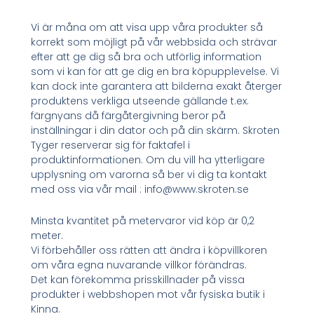
Vi är måna om att visa upp våra produkter så
korrekt som möjligt på vår webbsida och strävar
efter att ge dig så bra och utförlig information
som vi kan för att ge dig en bra köpupplevelse. Vi
kan dock inte garantera att bilderna exakt återger
produktens verkliga utseende gällande t.ex.
färgnyans då färgåtergivning beror på
inställningar i din dator och på din skärm. Skroten
Tyger reserverar sig för faktafel i
produktinformationen. Om du vill ha ytterligare
upplysning om varorna så ber vi dig ta kontakt
med oss via vår mail : info@www.skroten.se
Minsta kvantitet på metervaror vid köp är 0,2
meter.
Vi förbehåller oss rätten att ändra i köpvillkoren
om våra egna nuvarande villkor förändras.
Det kan förekomma prisskillnader på vissa
produkter i webbshopen mot vår fysiska butik i
Kinna.