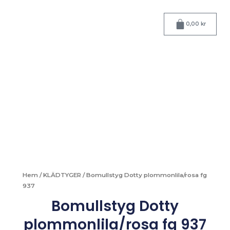
Hoppa
till
Varukorg
0,00
kr
innehåll
Hem
/
KLÄDTYGER
/ Bomullstyg Dotty plommonlila/rosa fg
937
Bomullstyg Dotty
plommonlila/rosa fg 937