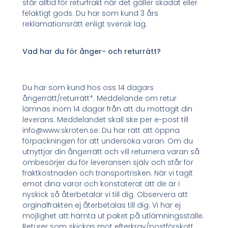
står alltid för returfrakt när det gäller skadat eller
felaktigt gods. Du har som kund 3 års
reklamationsrätt enligt svensk lag.
Vad har du för ånger- och returrätt?
Du har som kund hos oss 14 dagars
ångerrätt/returrätt*. Meddelande om retur
lämnas inom 14 dagar från att du mottagit din
leverans. Meddelandet skall ske per e-post till
info@www.skroten.se. Du har rätt att öppna
förpackningen för att undersöka varan. Om du
utnyttjar din ångerrätt och vill returnera varan så
ombesörjer du för leveransen själv och står för
fraktkostnaden och transportrisken. När vi tagit
emot dina varor och konstaterat att de är i
nyskick så återbetalar vi till dig. Observera att
orginalfrakten ej återbetalas till dig. Vi har ej
möjlighet att hämta ut paket på utlämningsställe.
Returer som skickas mot efterkrav/postförskott