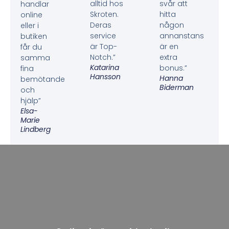
alltid hos
svår att
handlar
Skroten.
hitta
online
Deras
någon
eller i
service
annanstans
butiken
är Top-
är en
får du
Notch.”
extra
samma
Katarina
bonus.”
fina
Hansson
Hanna
bemötande
Biderman
och
hjälp”
Elsa-
Marie
Lindberg