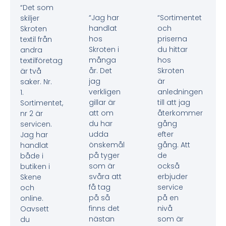
“Det som
“Jag har
“Sortimentet
skiljer
handlat
och
Skroten
hos
priserna
textil från
Skroten i
du hittar
andra
många
hos
textilföretag
år. Det
Skroten
är två
jag
är
saker. Nr.
verkligen
anledningen
1.
gillar är
till att jag
Sortimentet,
att om
återkommer
nr 2 är
du har
gång
servicen.
udda
efter
Jag har
önskemål
gång. Att
handlat
på tyger
de
både i
som är
också
butiken i
svåra att
erbjuder
Skene
få tag
service
och
på så
på en
online.
finns det
nivå
Oavsett
nästan
som är
du