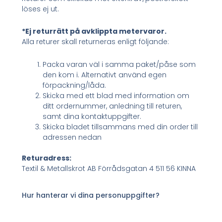
löses ej ut.
*Ej returrätt på avklippta metervaror.
Alla returer skall returneras enligt följande:
Packa varan väl i samma paket/påse som
den kom i. Alternativt använd egen
förpackning/låda.
Skicka med ett blad med information om
ditt ordernummer, anledning till returen,
samt dina kontaktuppgifter.
Skicka bladet tillsammans med din order till
adressen nedan
Returadress:
Textil & Metallskrot AB Förrådsgatan 4 511 56 KINNA
Hur hanterar vi dina personuppgifter?