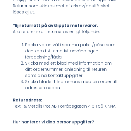
Returer som skickas mot efterkrav/postförskott
löses ej ut.
*Ej returrätt på avklippta metervaror.
Alla returer skall returneras enligt följande:
Packa varan väl i samma paket/påse som
den kom i. Alternativt använd egen
förpackning/låda.
Skicka med ett blad med information om
ditt ordernummer, anledning till returen,
samt dina kontaktuppgifter.
Skicka bladet tillsammans med din order till
adressen nedan
Returadress:
Textil & Metallskrot AB Förrådsgatan 4 511 56 KINNA
Hur hanterar vi dina personuppgifter?