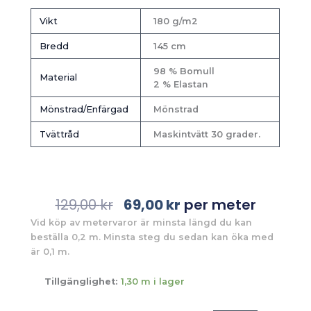
Vikt
180 g/m2
Bredd
145 cm
98 % Bomull
Material
2 % Elastan
Mönstrad/Enfärgad
Mönstrad
Tvättråd
Maskintvätt 30 grader.
Det
Det
129,00
kr
69,00
kr
per meter
ursprungliga
nuvarande
Vid köp av metervaror är minsta längd du kan
priset
priset
beställa 0,2 m. Minsta steg du sedan kan öka med
var:
är:
är 0,1 m.
129,00 kr.
69,00 kr.
Tillgänglighet:
1,30 m i lager