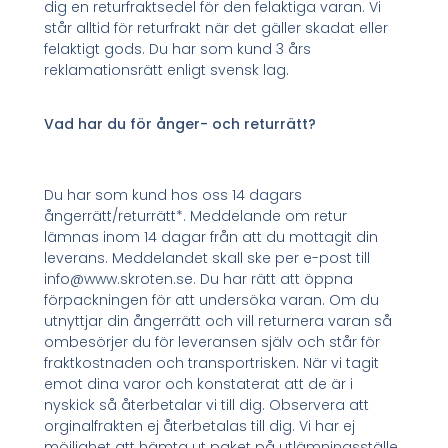
dig en returfraktsedel för den felaktiga varan. Vi
står alltid för returfrakt när det gäller skadat eller
felaktigt gods. Du har som kund 3 års
reklamationsrätt enligt svensk lag.
Vad har du för ånger- och returrätt?
Du har som kund hos oss 14 dagars
ångerrätt/returrätt*. Meddelande om retur
lämnas inom 14 dagar från att du mottagit din
leverans. Meddelandet skall ske per e-post till
info@www.skroten.se. Du har rätt att öppna
förpackningen för att undersöka varan. Om du
utnyttjar din ångerrätt och vill returnera varan så
ombesörjer du för leveransen själv och står för
fraktkostnaden och transportrisken. När vi tagit
emot dina varor och konstaterat att de är i
nyskick så återbetalar vi till dig. Observera att
orginalfrakten ej återbetalas till dig. Vi har ej
möjlighet att hämta ut paket på utlämningsställe.