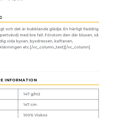
G
gt och det är bubblande glädje. En härligt fladdrig
ypertvävd) med bra fall. Förutom den där blusen, så
dig vida byxan, byxdressen, kaftanen,
 klänningen etc.[/vc_column_text][/vc_column]
RE INFORMATION
147 g/m2
147 cm
100% Viskos