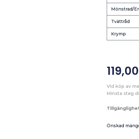
Mönstrad/En
Tvättråd
Krymp
119,0
Vid köp av me
Minsta steg d
Tillgänglighet
Önskad mängd