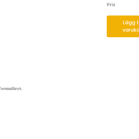
Pris
Lägg til
varuk
sformuläret.