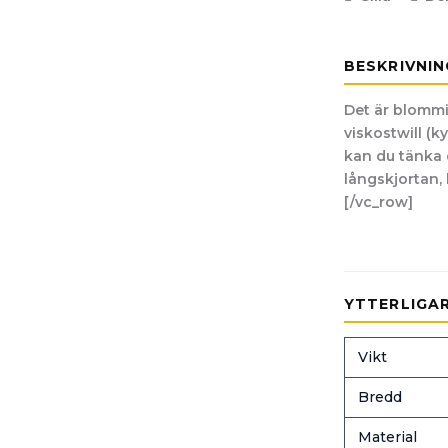
BESKRIVNIN
Det är blommi
viskostwill (k
kan du tänka 
långskjortan,
[/vc_row]
YTTERLIGA
Vikt
Bredd
Material