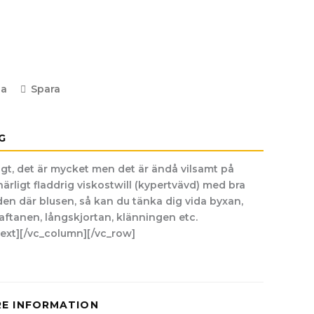
la
Spara
G
gt, det är mycket men det är ändå vilsamt på
härligt fladdrig viskostwill (kypertvävd) med bra
den där blusen, så kan du tänka dig vida byxan,
aftanen, långskjortan, klänningen etc.
ext][/vc_column][/vc_row]
RE INFORMATION