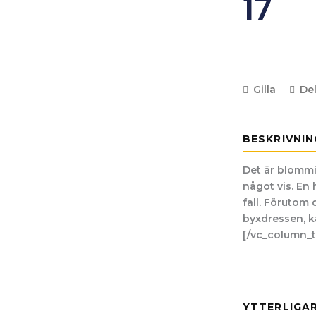
17
Gilla
De
BESKRIVNIN
Det är blommi
något vis. En 
fall. Förutom 
byxdressen, k
[/vc_column_t
YTTERLIGA