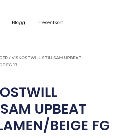
Blogg
Presentkort
GER
/ VISKOSTWILL STILLSAM UPBEAT
GE FG 17
KOSTWILL
LSAM UPBEAT
LAMEN/BEIGE FG