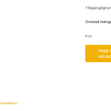
Tillgänglighet
Önskad mängd
Pris
Lägg til
varuk
sformuläret.