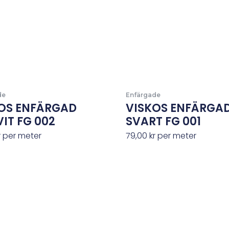
de
Enfärgade
OS ENFÄRGAD
VISKOS ENFÄRGA
VIT FG 002
SVART FG 001
r
per meter
79,00
kr
per meter