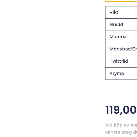
Vikt
Bredd
Material
Mönstrad/En
Tvättråd
Krymp
119,0
Vid köp av me
Minsta steg d