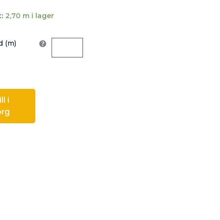
:
2,70 m i lager
 (m)
l i
org