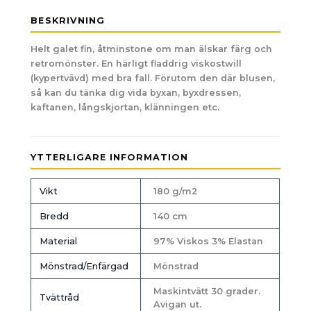
BESKRIVNING
Helt galet fin, åtminstone om man älskar färg och
retromönster. En härligt fladdrig viskostwill
(kypertvävd) med bra fall. Förutom den där blusen,
så kan du tänka dig vida byxan, byxdressen,
kaftanen, långskjortan, klänningen etc.
YTTERLIGARE INFORMATION
Vikt
180 g/m2
Bredd
140 cm
Material
97% Viskos 3% Elastan
Mönstrad/Enfärgad
Mönstrad
Maskintvätt 30 grader.
Tvättråd
Avigan ut.