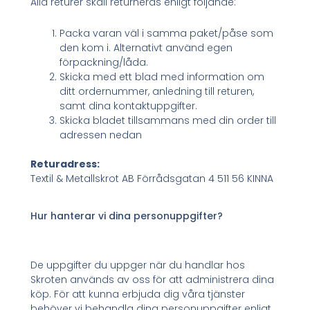
Alla returer skall returneras enligt följande:
Packa varan väl i samma paket/påse som
den kom i. Alternativt använd egen
förpackning/låda.
Skicka med ett blad med information om
ditt ordernummer, anledning till returen,
samt dina kontaktuppgifter.
Skicka bladet tillsammans med din order till
adressen nedan
Returadress:
Textil & Metallskrot AB Förrådsgatan 4 511 56 KINNA
Hur hanterar vi dina personuppgifter?
De uppgifter du uppger när du handlar hos
Skroten används av oss för att administrera dina
köp. För att kunna erbjuda dig våra tjänster
behöver vi behandla dina personuppgifter enligt