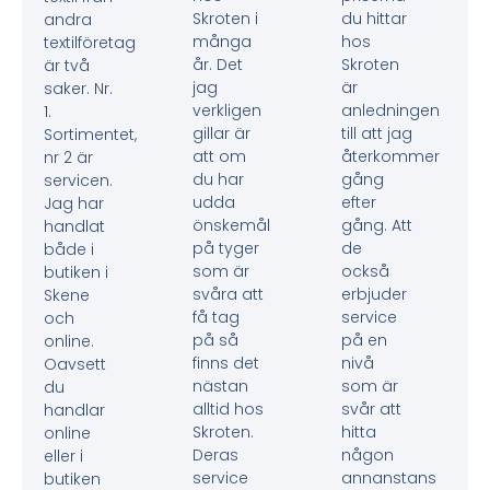
Skroten i
du hittar
andra
många
hos
textilföretag
år. Det
Skroten
är två
jag
är
saker. Nr.
verkligen
anledningen
1.
gillar är
till att jag
Sortimentet,
att om
återkommer
nr 2 är
du har
gång
servicen.
udda
efter
Jag har
önskemål
gång. Att
handlat
på tyger
de
både i
som är
också
butiken i
svåra att
erbjuder
Skene
få tag
service
och
på så
på en
online.
finns det
nivå
Oavsett
nästan
som är
du
alltid hos
svår att
handlar
Skroten.
hitta
online
Deras
någon
eller i
service
annanstans
butiken