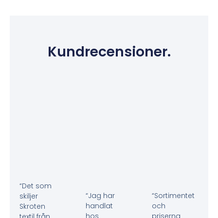
Kundrecensioner.
“Det som
“Jag har
“Sortimentet
skiljer
handlat
och
Skroten
hos
priserna
textil från