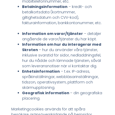
mobiltelefonnummer, etc.
Betalningsinformation
– kredit- och
betalkortsdata (kortnummer,
giltighetsdatum och CVV-kod),
fakturainformation, bankkontonummer, etc.
Information om varor/tjänster
– detaljer
angående de varor/tjänster du har köpt.
Information om hur du interagerar med
Skroten
– hur du använder våra tjänster,
inklusive svarstid för sidor, nedladdningsfel,
hur du nådde och lämnade tjänsten, såväl
som leveransnotiser när vi kontaktar dig.
Enhetsinformation
– t.ex. IP-adress,
språkinställningar, webbläsarinställningar,
tidszon, operativsystem, plattform och
skärmupplösning.
Geografisk information
– din geografiska
placering.
Marketingcookies används för att spåra
besökare gränsöverskridande på hemsidor.