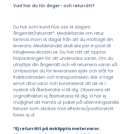
Vad har du för ånger- och returrätt?
Du har som kund hos oss 14 dagars
ångerrätt/returrätt*. Meddelande om retur
lämnas inom 14 dagar från att du mottagit din
leverans. Meddelandet skall ske per e-post till
info@www.skroten.se. Du har rätt att öppna
förpackningen för att undersöka varan. Om du
utnyttjar din ångerrätt och vill returnera varan så
ombesörjer du för leveransen själv och står för
fraktkostnaden och transportrisken. När vi tagit
emot dina varor och konstaterat att de är i
nyskick så återbetalar vi till dig. Observera att
orginalfrakten ej återbetalas till dig. Vi har ej
möjlighet att hämta ut paket på utlämningsställe.
Returer som skickas mot efterkrav/postförskott
löses ej ut.
*Ej returrätt på avklippta metervaror.