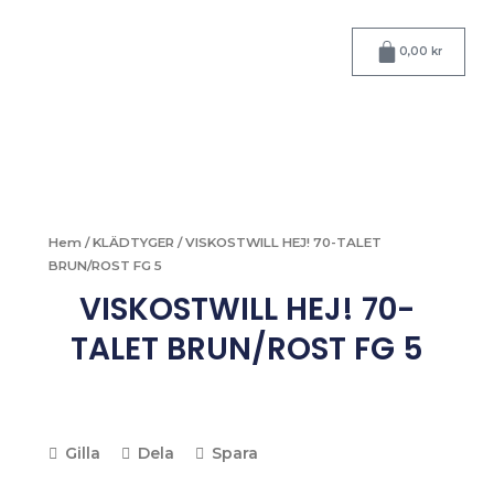
Hoppa
till
Varukorg
0,00
kr
innehåll
Hem
/
KLÄDTYGER
/ VISKOSTWILL HEJ! 70-TALET
BRUN/ROST FG 5
VISKOSTWILL HEJ! 70-
TALET BRUN/ROST FG 5
Gilla
Dela
Spara