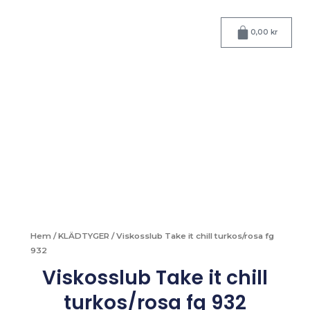
Hoppa
till
Varukorg
0,00
kr
innehåll
Hem
/
KLÄDTYGER
/ Viskosslub Take it chill turkos/rosa fg
932
Viskosslub Take it chill
turkos/rosa fg 932