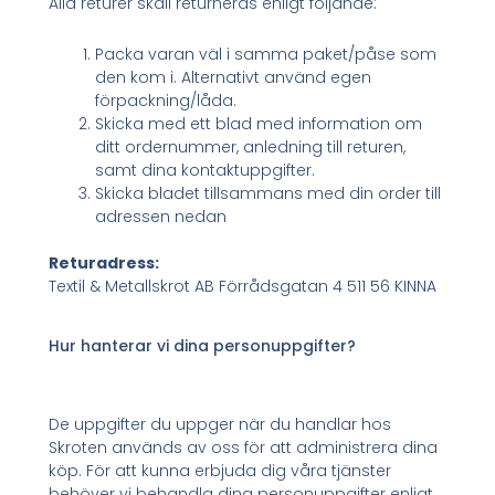
Alla returer skall returneras enligt följande:
Packa varan väl i samma paket/påse som
den kom i. Alternativt använd egen
förpackning/låda.
Skicka med ett blad med information om
ditt ordernummer, anledning till returen,
samt dina kontaktuppgifter.
Skicka bladet tillsammans med din order till
adressen nedan
Returadress:
Textil & Metallskrot AB Förrådsgatan 4 511 56 KINNA
Hur hanterar vi dina personuppgifter?
De uppgifter du uppger när du handlar hos
Skroten används av oss för att administrera dina
köp. För att kunna erbjuda dig våra tjänster
behöver vi behandla dina personuppgifter enligt