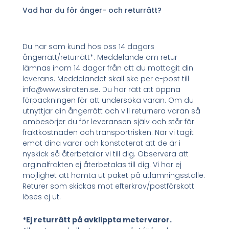
Vad har du för ånger- och returrätt?
Du har som kund hos oss 14 dagars
ångerrätt/returrätt*. Meddelande om retur
lämnas inom 14 dagar från att du mottagit din
leverans. Meddelandet skall ske per e-post till
info@www.skroten.se. Du har rätt att öppna
förpackningen för att undersöka varan. Om du
utnyttjar din ångerrätt och vill returnera varan så
ombesörjer du för leveransen själv och står för
fraktkostnaden och transportrisken. När vi tagit
emot dina varor och konstaterat att de är i
nyskick så återbetalar vi till dig. Observera att
orginalfrakten ej återbetalas till dig. Vi har ej
möjlighet att hämta ut paket på utlämningsställe.
Returer som skickas mot efterkrav/postförskott
löses ej ut.
*Ej returrätt på avklippta metervaror.