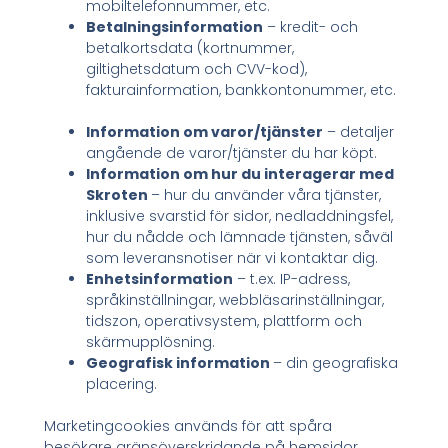
mobiltelefonnummer, etc.
Betalningsinformation
– kredit- och
betalkortsdata (kortnummer,
giltighetsdatum och CVV-kod),
fakturainformation, bankkontonummer, etc.
Information om varor/tjänster
– detaljer
angående de varor/tjänster du har köpt.
Information om hur du interagerar med
Skroten
– hur du använder våra tjänster,
inklusive svarstid för sidor, nedladdningsfel,
hur du nådde och lämnade tjänsten, såväl
som leveransnotiser när vi kontaktar dig.
Enhetsinformation
– t.ex. IP-adress,
språkinställningar, webbläsarinställningar,
tidszon, operativsystem, plattform och
skärmupplösning.
Geografisk information
– din geografiska
placering.
Marketingcookies används för att spåra
besökare gränsöverskridande på hemsidor.