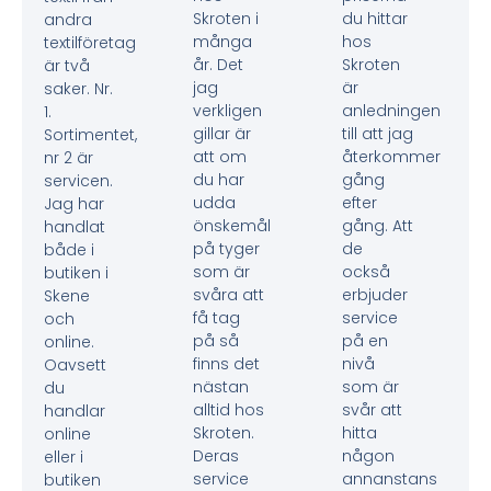
Skroten i
du hittar
andra
många
hos
textilföretag
år. Det
Skroten
är två
jag
är
saker. Nr.
verkligen
anledningen
1.
gillar är
till att jag
Sortimentet,
att om
återkommer
nr 2 är
du har
gång
servicen.
udda
efter
Jag har
önskemål
gång. Att
handlat
på tyger
de
både i
som är
också
butiken i
svåra att
erbjuder
Skene
få tag
service
och
på så
på en
online.
finns det
nivå
Oavsett
nästan
som är
du
alltid hos
svår att
handlar
Skroten.
hitta
online
Deras
någon
eller i
service
annanstans
butiken