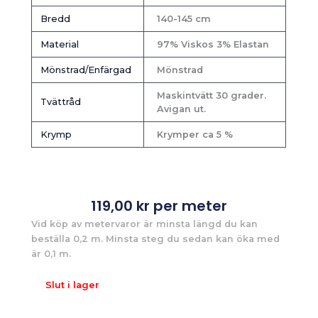
Bredd
140-145 cm
Material
97% Viskos 3% Elastan
Mönstrad/Enfärgad
Mönstrad
Maskintvätt 30 grader.
Tvättråd
Avigan ut.
Krymp
Krymper ca 5 %
119,00
kr
per meter
Vid köp av metervaror är minsta längd du kan
beställa 0,2 m. Minsta steg du sedan kan öka med
är 0,1 m.
Slut i lager