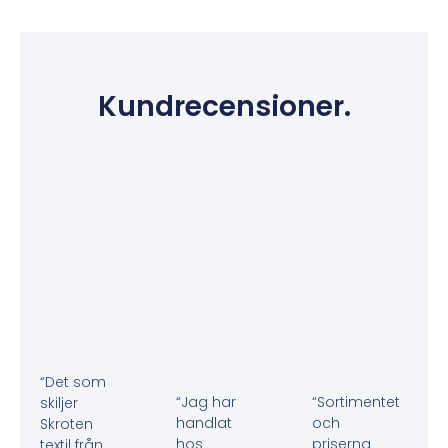
Kundrecensioner.
“Det som
“Jag har
“Sortimentet
skiljer
handlat
och
Skroten
hos
priserna
textil från