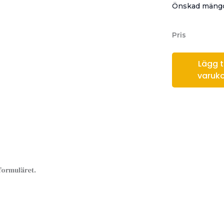
Önskad mängd
Pris
Lägg til
varuk
sformuläret.