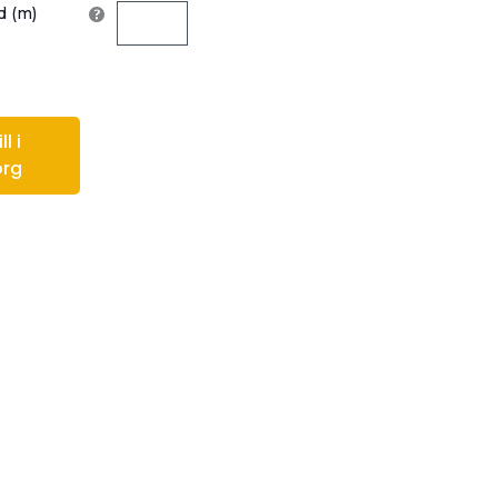
 (m)
l i
org