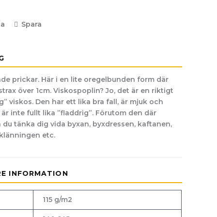
la
Spara
G
de prickar. Här i en lite oregelbunden form där
 strax över 1cm. Viskospoplin? Jo, det är en riktigt
g” viskos. Den har ett lika bra fall, är mjuk och
r inte fullt lika ”fladdrig”. Förutom den där
n du tänka dig vida byxan, byxdressen, kaftanen,
 klänningen etc.
RE INFORMATION
115 g/m2