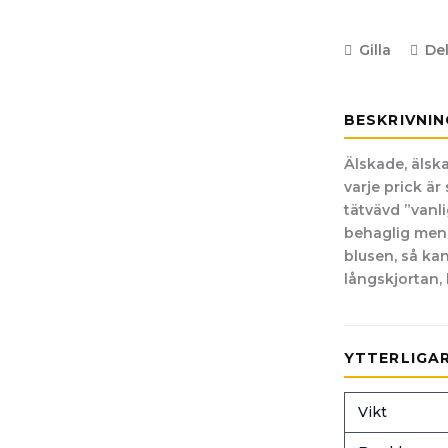
Gilla
De
BESKRIVNIN
Älskade, älska
varje prick är
tätvävd ”vanli
behaglig men ä
blusen, så ka
långskjortan,
YTTERLIGA
Vikt