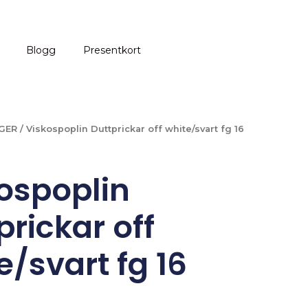
Blogg
Presentkort
GER
/ Viskospoplin Duttprickar off white/svart fg 16
ospoplin
prickar off
e/svart fg 16