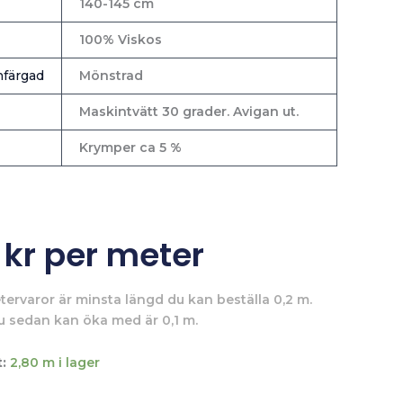
140-145 cm
100% Viskos
färgad
Mönstrad
Maskintvätt 30 grader. Avigan ut.
Krymper ca 5 %
0
kr
per meter
tervaror är minsta längd du kan beställa 0,2 m.
u sedan kan öka med är 0,1 m.
:
2,80 m i lager