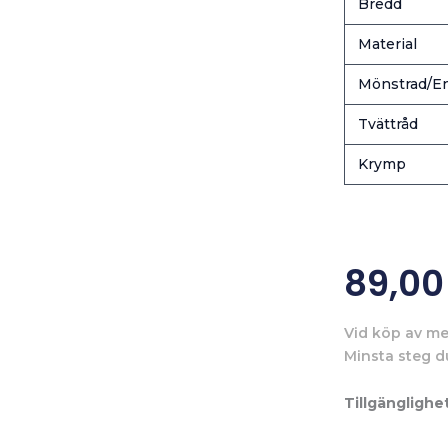
Bredd
Material
Mönstrad/En
Tvättråd
Krymp
89,0
Vid köp av me
Minsta steg d
Tillgänglighet