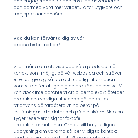
och engagerande för den enskilda användaren
och därmed vara mer värdefulla för utgivare och
tredjepartsannonsörer.
Vad du kan förvänta dig av vår
produktinformation?
Vi är måna om att visa upp våra produkter så
korrekt som möjligt på vår webbsida och strävar
efter att ge dig så bra och utförlig information
som vi kan för att ge dig en bra köpupplevelse. Vi
kan dock inte garantera att bilderna exakt återger
produktens verkliga utseende gällande t.ex.
färgnyans då färgåtergivning beror på
inställningar i din dator och på din skärm. Skroten
Tyger reserverar sig för faktafel i
produktinformationen. Om du vill ha ytterligare
upplysning om varorna så ber vi dig ta kontakt
med oss via vår mail : info@www.skroten.se