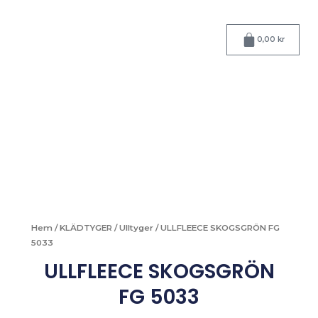
Hoppa
till
Varukorg
innehåll
0,00
kr
Hem
/
KLÄDTYGER
/
Ulltyger
/ ULLFLEECE SKOGSGRÖN FG
5033
ULLFLEECE SKOGSGRÖN
FG 5033