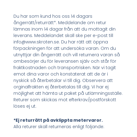
Du har som kund hos oss 14 dagars
ångerrätt/returrätt*. Meddelande om retur
lämnas inom 14 dagar från att du mottagit din
leverans. Meddelandet skall ske per e-post till
info@www.skroten.se. Du har rätt att öppna
förpackningen för att undersöka varan. Om du
utnyttjar din ångerrätt och vill returnera varan så
ombesörjer du för leveransen själv och står för
fraktkostnaden och transportrisken. När vi tagit
emot dina varor och konstaterat att de är i
nyskick så återbetalar vi till dig. Observera att
orginalfrakten ej återbetalas till dig. Vi har ej
möjlighet att hämta ut paket på utlämningsställe.
Returer som skickas mot efterkrav/postförskott
löses ej ut.
*Ej returrätt på avklippta metervaror.
Alla returer skall returneras enligt följande: