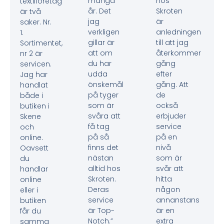
många
hos
textilföretag
år. Det
Skroten
är två
jag
är
saker. Nr.
verkligen
anledningen
1.
gillar är
till att jag
Sortimentet,
att om
återkommer
nr 2 är
du har
gång
servicen.
udda
efter
Jag har
önskemål
gång. Att
handlat
på tyger
de
både i
som är
också
butiken i
svåra att
erbjuder
Skene
få tag
service
och
på så
på en
online.
finns det
nivå
Oavsett
nästan
som är
du
alltid hos
svår att
handlar
Skroten.
hitta
online
Deras
någon
eller i
service
annanstans
butiken
är Top-
är en
får du
Notch.”
extra
samma