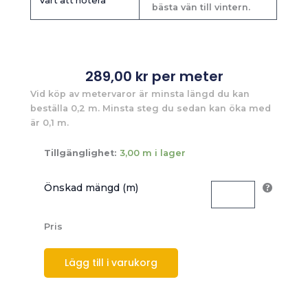
Värt att notera
bästa vän till vintern.
289,00
kr
per meter
Vid köp av metervaror är minsta längd du kan
beställa 0,2 m. Minsta steg du sedan kan öka med
är 0,1 m.
Tillgänglighet:
3,00 m i lager
Önskad mängd (m)
Pris
Lägg till i varukorg