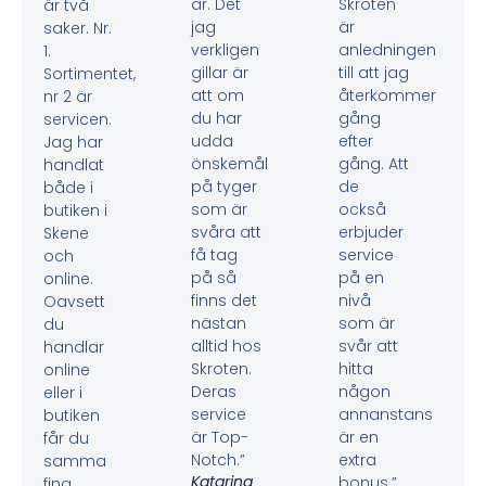
år. Det
Skroten
är två
jag
är
saker. Nr.
verkligen
anledningen
1.
gillar är
till att jag
Sortimentet,
att om
återkommer
nr 2 är
du har
gång
servicen.
udda
efter
Jag har
önskemål
gång. Att
handlat
på tyger
de
både i
som är
också
butiken i
svåra att
erbjuder
Skene
få tag
service
och
på så
på en
online.
finns det
nivå
Oavsett
nästan
som är
du
alltid hos
svår att
handlar
Skroten.
hitta
online
Deras
någon
eller i
service
annanstans
butiken
är Top-
är en
får du
Notch.”
extra
samma
Katarina
bonus.”
fina