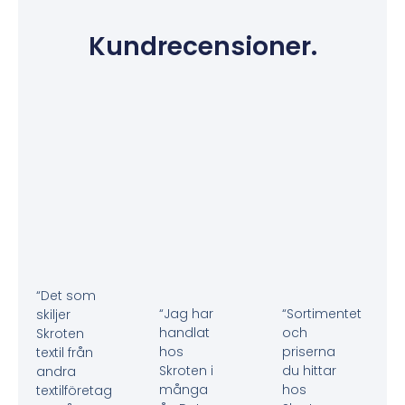
Kundrecensioner.
“Det som
“Jag har
“Sortimentet
skiljer
handlat
och
Skroten
hos
priserna
textil från
Skroten i
du hittar
andra
många
hos
textilföretag