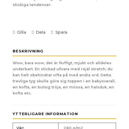
stickiga tendenser.
Gilla
Dela
Spara
BESKRIVNING
Wow, bara wow, det är fluffigt, mjukt och alldeles
underbart. En stickad ullvara med rejäl stretch; du
kan helt obehindrat vifta på med andra ord. Detta
trevliga tyg skulle göra sig toppen i en babyoverall,
en kofta, en bulsig tröja, en mössa, en halsduk, en
kofta etc.
YTTERLIGARE INFORMATION
Vikt
280 g/m2