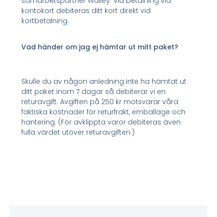
samarbetspartner Walley. Vid betalning via
kontokort debiteras ditt kort direkt vid
kortbetalning.
Vad händer om jag ej hämtar ut mitt paket?
Skulle du av någon anledning inte ha hämtat ut
ditt paket inom 7 dagar så debiterar vi en
returavgift. Avgiften på 250 kr motsvarar våra
faktiska kostnader för returfrakt, emballage och
hantering. (För avklippta varor debiteras även
fulla värdet utöver returavgiften.)