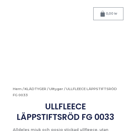
Hoppa
till
Varukorg
0,00
kr
innehåll
Hem
/
KLÄDTYGER
/
Ulltyger
/ ULLFLEECE LÄPPSTIFTSRÖD
FG 0033
ULLFLEECE
LÄPPSTIFTSRÖD FG 0033
Alldeles mjuk och gosig stickad ullfleece, utan