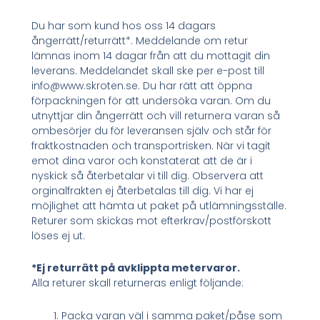
Du har som kund hos oss 14 dagars
ångerrätt/returrätt*. Meddelande om retur
lämnas inom 14 dagar från att du mottagit din
leverans. Meddelandet skall ske per e-post till
info@www.skroten.se. Du har rätt att öppna
förpackningen för att undersöka varan. Om du
utnyttjar din ångerrätt och vill returnera varan så
ombesörjer du för leveransen själv och står för
fraktkostnaden och transportrisken. När vi tagit
emot dina varor och konstaterat att de är i
nyskick så återbetalar vi till dig. Observera att
orginalfrakten ej återbetalas till dig. Vi har ej
möjlighet att hämta ut paket på utlämningsställe.
Returer som skickas mot efterkrav/postförskott
löses ej ut.
*Ej returrätt på avklippta metervaror.
Alla returer skall returneras enligt följande:
Packa varan väl i samma paket/påse som