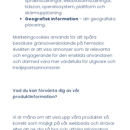
språkinställningar, webbläsarinställningar,
tidszon, operativsystem, plattform och
skärmupplösning.
Geografisk information
– din geografiska
placering.
Marketingcookies används för att spåra
besökare gränsöverskridande på hemsidor.
Avsikten är att visa annonser som är relevanta
och engagerande för den enskilda användaren
och därmed vara mer värdefulla för utgivare och
tredjepartsannonsörer.
Vad du kan förvänta dig av vår
produktinformation?
Vi är måna om att visa upp våra produkter så
korrekt som möjligt på vår webbsida och strävar
efter att ge dig så bra och utförlig information