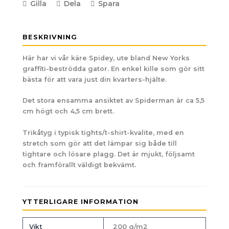
Gilla
Dela
Spara
BESKRIVNING
Här har vi vår käre Spidey, ute bland New Yorks
graffiti-beströdda gator. En enkel kille som gör sitt
bästa för att vara just din kvarters-hjälte.
Det stora ensamma ansiktet av Spiderman är ca 5,5
cm högt och 4,5 cm brett.
Trikåtyg i typisk tights/t-shirt-kvalite, med en
stretch som gör att det lämpar sig både till
tightare och lösare plagg. Det är mjukt, följsamt
och framförallt väldigt bekvämt.
YTTERLIGARE INFORMATION
Vikt
200 g/m2