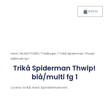
Hoppa
till
Varukorg
0,00
kr
innehåll
Hem
/
KLÄDTYGER
/
Trikåtyger
/ Trikå Spiderman Thwip!
blå/multi fg 1
Trikå Spiderman Thwip!
blå/multi fg 1
Licens-trikå med Spindelmannen.