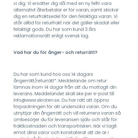
vi dig. Vi ersätter dig då med en ny felfri vara
alternativt återbetalar er för varan, samt skickar
dig en returfraktsedel för den felaktiga varan. Vi
står alltid för returfrakt när det gäller skadat eller
felaktigt gods. Du har som kund 3 års
reklamationsrätt enligt svensk lag.
Vad har du för ånger- och returrätt?
Du har som kund hos oss 14 dagars
ångerrätt/returrätt*. Meddelande om retur
lämnas inom 14 dagar från att du mottagit din
leverans. Meddelandet skall ske per e-post till
info@www.skroten.se. Du har rätt att öppna
förpackningen för att undersöka varan. Om du
utnyttjar din ångerrätt och vill returnera varan så
ombesörjer du för leveransen själv och står för
fraktkostnaden och transportrisken. När vi tagit
emot dina varor och konstaterat att de är i