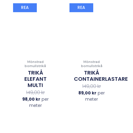
Det
Det
Det
Det
REA
REA
nuvarande
ursprungliga
nuvarande
ursprungliga
priset
priset
priset
priset
är:
var:
är:
var:
98,00 kr.
149,00 kr.
89,00 kr.
149,00 kr.
Mönstrad
Mönstrad
bomullstrikå
bomullstrikå
TRIKÅ
TRIKÅ
ELEFANT
CONTAINERLASTARE
MULTI
149,00
kr
149,00
kr
89,00
kr
per
98,00
kr
per
meter
meter