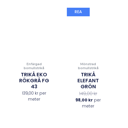
Det
Det
REA
nuvarande
ursprungliga
priset
priset
är:
var:
98,00 kr.
149,00 kr.
Enfärgad
Mönstrad
bomullstrikå
bomullstrikå
TRIKÅ EKO
TRIKÅ
RÖKGRÅ FG
ELEFANT
43
GRÖN
139,00
kr
per
149,00
kr
meter
98,00
kr
per
meter