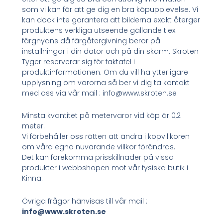
som vi kan för att ge dig en bra köpupplevelse. Vi
kan dock inte garantera att bilderna exakt återger
produktens verkliga utseende gällande t.ex.
färgnyans då färgåtergivning beror på
inställningar i din dator och på din skärm. Skroten
Tyger reserverar sig för faktafel i
produktinformationen. Om du vill ha ytterligare
upplysning om varorna så ber vi dig ta kontakt
med oss via vår mail : info@www.skroten.se
Minsta kvantitet på metervaror vid köp är 0,2
meter.
Vi förbehåller oss rätten att ändra i köpvillkoren
om våra egna nuvarande villkor förändras.
Det kan förekomma prisskillnader på vissa
produkter i webbshopen mot vår fysiska butik i
Kinna.
Övriga frågor hänvisas till vår mail :
info@www.skroten.se