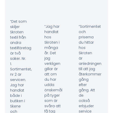
“Det som
“Jag har
“Sortimentet
skiljer
handlat
och
Skroten
hos
priserna
textil från
Skroten i
du hittar
andra
många
hos
textilföretag
år. Det
Skroten
är två
jag
är
saker. Nr.
verkligen
anledningen
1.
gillar är
till att jag
Sortimentet,
att om
återkommer
nr 2 är
du har
gång
servicen.
udda
efter
Jag har
önskemål
gång. Att
handlat
på tyger
de
både i
som är
också
butiken i
svåra att
erbjuder
Skene
få tag
service
och