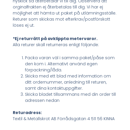
nyskick så återbetalar vi till dig. Observera att
orginalfrakten ej återbetalas till dig. Vi har ej
möjlighet att hämta ut paket på utlämningsställe.
Returer som skickas mot efterkrav/postförskott
löses ej ut.
*Ej returrätt på avklippta metervaror.
Alla returer skall returneras enligt följande:
Packa varan väl i samma paket/påse som
den kom i. Alternativt använd egen
förpackning/låda.
Skicka med ett blad med information om
ditt ordernummer, anledning till returen,
samt dina kontaktuppgifter.
Skicka bladet tillsammans med din order till
adressen nedan
Returadress:
Textil & Metallskrot AB Förrådsgatan 4 511 56 KINNA