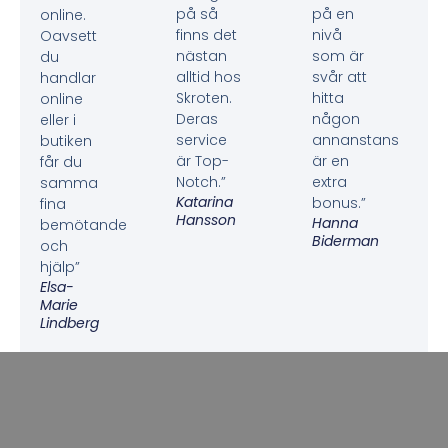
på så
på en
online.
finns det
nivå
Oavsett
nästan
som är
du
alltid hos
svår att
handlar
Skroten.
hitta
online
Deras
någon
eller i
service
annanstans
butiken
är Top-
är en
får du
Notch.”
extra
samma
Katarina
bonus.”
fina
Hansson
Hanna
bemötande
Biderman
och
hjälp”
Elsa-
Marie
Lindberg