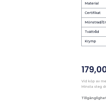
Material
Certifikat
Mönstrad/En
Tvättråd
Krymp
179,0
Vid köp av me
Minsta steg d
Tillgänglighet