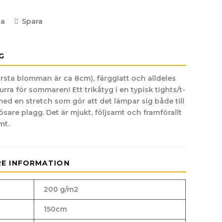
la
Spara
G
rsta blomman är ca 8cm), färgglatt och alldeles
rra för sommaren! Ett trikåtyg i en typisk tights/t-
 med en stretch som gör att det lämpar sig både till
ösare plagg. Det är mjukt, följsamt och framförallt
mt.
RE INFORMATION
200 g/m2
150cm