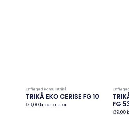
Enfärgad bomullstrikå
Enfärgad
TRIKÅ EKO CERISE FG 10
TRIK
FG 5
139,00
kr
per meter
139,00
k