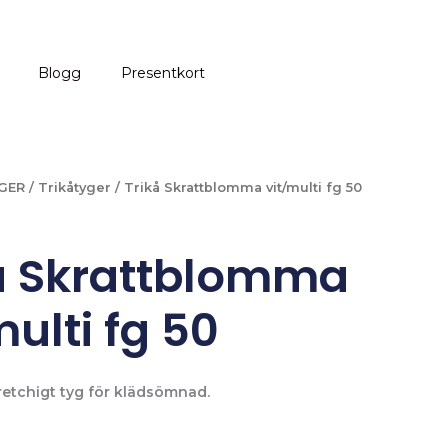
Blogg
Presentkort
GER
/
Trikåtyger
/ Trikå Skrattblomma vit/multi fg 50
å Skrattblomma
multi fg 50
retchigt tyg för klädsömnad.