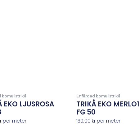
 bomullstrikå
Enfärgad bomullstrikå
Å EKO LJUSROSA
TRIKÅ EKO MERLO
3
FG 50
r
per meter
139,00
kr
per meter