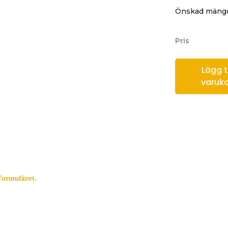
Önskad mängd
Pris
Lägg til
varuk
sformuläret.