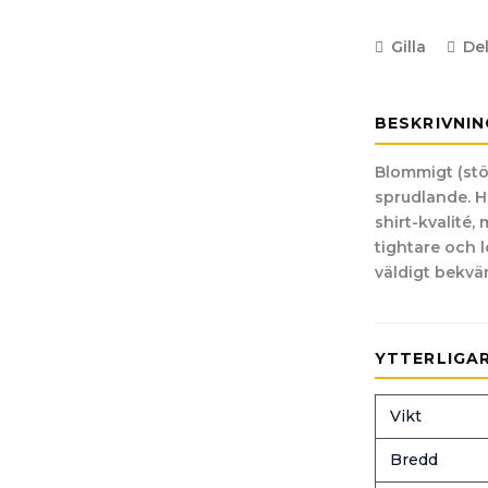
Gilla
De
BESKRIVNIN
Blommigt (stö
sprudlande. Hu
shirt-kvalité,
tightare och l
väldigt bekvä
YTTERLIGA
Vikt
Bredd