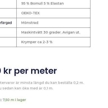
95 % Bomull 5 % Elastan
OEKO-TEX
färgad
Mönstrad
Maskintvätt 30 grader. Avigan ut.
Krymper ca 2-3 %
0
kr
per meter
tervaror är minsta längd du kan beställa 0,2 m.
u sedan kan öka med är 0,1 m.
:
7,50 m i lager