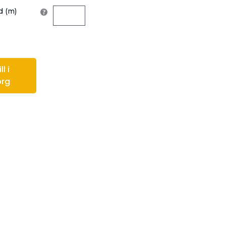
 (m)
l i
org