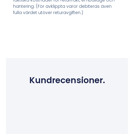
faktiska kostnader för returfrakt, emballage och
hantering. (För avklippta varor debiteras även
fulla värdet utöver returavgiften.)
Kundrecensioner.