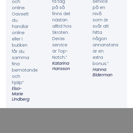
få tag
service
och
på så
på en
online.
finns det
nivå
Oavsett
nästan
som är
du
alltid hos
svår att
handlar
Skroten.
hitta
online
Deras
någon
eller i
service
annanstans
butiken
är Top-
är en
får du
Notch.”
extra
samma
Katarina
bonus.”
fina
Hansson
Hanna
bemötande
Biderman
och
hjälp”
Elsa-
Marie
Lindberg