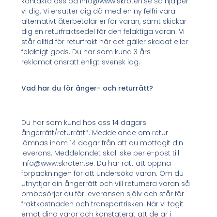
kontakta oss på info@www.skroten.se så hjälper
vi dig. Vi ersätter dig då med en ny felfri vara
alternativt återbetalar er för varan, samt skickar
dig en returfraktsedel för den felaktiga varan. Vi
står alltid för returfrakt när det gäller skadat eller
felaktigt gods. Du har som kund 3 års
reklamationsrätt enligt svensk lag.
Vad har du för ånger- och returrätt?
Du har som kund hos oss 14 dagars
ångerrätt/returrätt*. Meddelande om retur
lämnas inom 14 dagar från att du mottagit din
leverans. Meddelandet skall ske per e-post till
info@www.skroten.se. Du har rätt att öppna
förpackningen för att undersöka varan. Om du
utnyttjar din ångerrätt och vill returnera varan så
ombesörjer du för leveransen själv och står för
fraktkostnaden och transportrisken. När vi tagit
emot dina varor och konstaterat att de är i