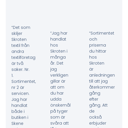
“Det som
“Jag har
“Sortimentet
skiljer
handlat
och
Skroten
hos
priserna
textil från
Skroten i
du hittar
andra
många
hos
textilföretag
år. Det
Skroten
är två
jag
är
saker. Nr.
verkligen
anledningen
1.
gillar är
till att jag
Sortimentet,
att om
återkommer
nr 2 är
du har
gång
servicen.
udda
efter
Jag har
önskemål
gång. Att
handlat
på tyger
de
både i
som är
också
butiken i
svåra att
erbjuder
Skene