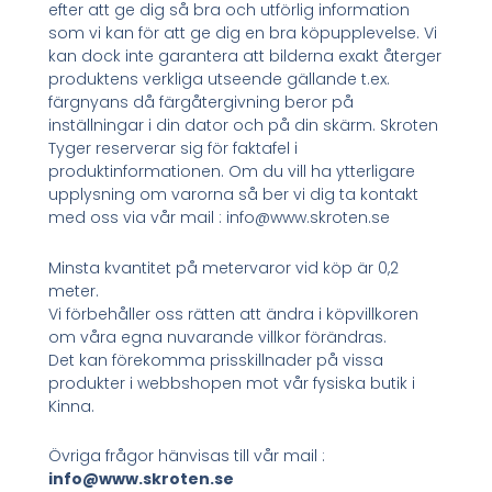
efter att ge dig så bra och utförlig information
som vi kan för att ge dig en bra köpupplevelse. Vi
kan dock inte garantera att bilderna exakt återger
produktens verkliga utseende gällande t.ex.
färgnyans då färgåtergivning beror på
inställningar i din dator och på din skärm. Skroten
Tyger reserverar sig för faktafel i
produktinformationen. Om du vill ha ytterligare
upplysning om varorna så ber vi dig ta kontakt
med oss via vår mail : info@www.skroten.se
Minsta kvantitet på metervaror vid köp är 0,2
meter.
Vi förbehåller oss rätten att ändra i köpvillkoren
om våra egna nuvarande villkor förändras.
Det kan förekomma prisskillnader på vissa
produkter i webbshopen mot vår fysiska butik i
Kinna.
Övriga frågor hänvisas till vår mail :
info@www.skroten.se