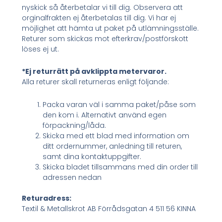
nyskick så återbetalar vi till dig. Observera att
orginalfrakten ej återbetalas till dig. Vi har ej
möjlighet att hämta ut paket på utlämningsställe.
Returer som skickas mot efterkrav/postförskott
löses ej ut.
*Ej returrätt på avklippta metervaror.
Alla returer skall returneras enligt följande:
Packa varan väl i samma paket/påse som
den kom i. Alternativt använd egen
förpackning/låda.
Skicka med ett blad med information om
ditt ordernummer, anledning till returen,
samt dina kontaktuppgifter.
Skicka bladet tillsammans med din order till
adressen nedan
Returadress:
Textil & Metallskrot AB Förrådsgatan 4 511 56 KINNA