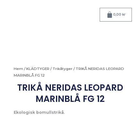
Hoppa
till
Varukorg
0,00
kr
innehåll
Hem
/
KLÄDTYGER
/
Trikåtyger
/ TRIKÅ NERIDAS LEOPARD
MARINBLÅ FG 12
TRIKÅ NERIDAS LEOPARD
MARINBLÅ FG 12
Ekologisk bomullstrikå.