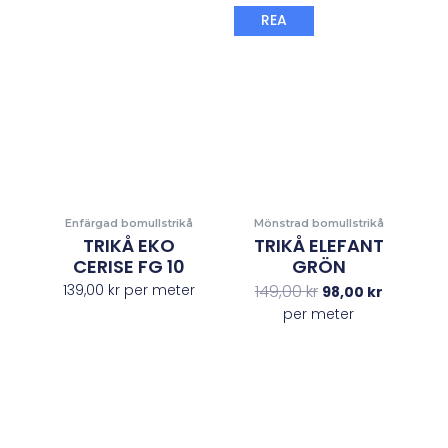
Det
Det
REA
ursprungliga
nuvaran
priset
priset
var:
är:
149,00 kr.
98,00 kr.
Enfärgad bomullstrikå
Mönstrad bomullstrikå
TRIKÅ EKO
TRIKÅ ELEFANT
CERISE FG 10
GRÖN
139,00
kr
per meter
149,00
kr
98,00
kr
per meter