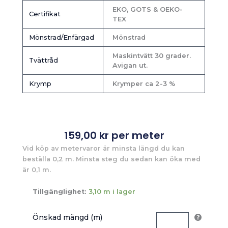
EKO, GOTS & OEKO-
Certifikat
TEX
Mönstrad/Enfärgad
Mönstrad
Maskintvätt 30 grader.
Tvättråd
Avigan ut.
Krymp
Krymper ca 2-3 %
159,00
kr
per meter
Vid köp av metervaror är minsta längd du kan
beställa 0,2 m. Minsta steg du sedan kan öka med
är 0,1 m.
Tillgänglighet:
3,10 m i lager
Önskad mängd (m)