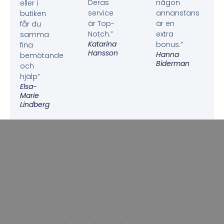
Deras
någon
eller i
service
annanstans
butiken
är Top-
är en
får du
Notch.”
extra
samma
Katarina
bonus.”
fina
Hansson
Hanna
bemötande
Biderman
och
hjälp”
Elsa-
Marie
Lindberg