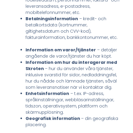
födelsedatum, personnummer, faktura- och
leveransadress, e-postadress,
mobiltelefonnummer, etc.
Betalningsinformation
– kredit- och
betalkortsdata (kortnummer,
giltighetsdatum och CVV-kod),
fakturainformation, bankkontonummer, etc.
Information om varor/tjänster
– detaljer
angående de varor/tjänster du har köpt.
Information om hur du interagerar med
Skroten
– hur du använder våra tjänster,
inklusive svarstid för sidor, nedladdningsfel,
hur du nådde och lämnade tjänsten, såväl
som leveransnotiser när vi kontaktar dig.
Enhetsinformation
– t.ex. IP-adress,
språkinställningar, webbläsarinställningar,
tidszon, operativsystem, plattform och
skärmupplösning.
Geografisk information
– din geografiska
placering.