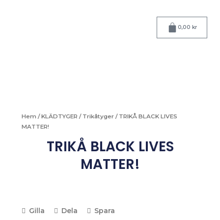
Hoppa
till
Varukorg
innehåll
0,00
kr
Hem
/
KLÄDTYGER
/
Trikåtyger
/ TRIKÅ BLACK LIVES
MATTER!
TRIKÅ BLACK LIVES
MATTER!
Gilla
Dela
Spara