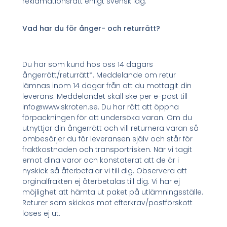
reklamationsrätt enligt svensk lag.
Vad har du för ånger- och returrätt?
Du har som kund hos oss 14 dagars
ångerrätt/returrätt*. Meddelande om retur
lämnas inom 14 dagar från att du mottagit din
leverans. Meddelandet skall ske per e-post till
info@www.skroten.se. Du har rätt att öppna
förpackningen för att undersöka varan. Om du
utnyttjar din ångerrätt och vill returnera varan så
ombesörjer du för leveransen själv och står för
fraktkostnaden och transportrisken. När vi tagit
emot dina varor och konstaterat att de är i
nyskick så återbetalar vi till dig. Observera att
orginalfrakten ej återbetalas till dig. Vi har ej
möjlighet att hämta ut paket på utlämningsställe.
Returer som skickas mot efterkrav/postförskott
löses ej ut.