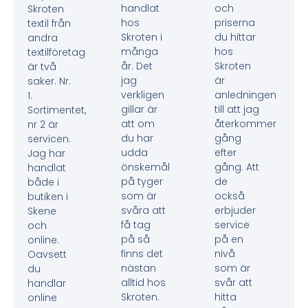
handlat
och
Skroten
hos
priserna
textil från
Skroten i
du hittar
andra
många
hos
textilföretag
år. Det
Skroten
är två
jag
är
saker. Nr.
verkligen
anledningen
1.
gillar är
till att jag
Sortimentet,
att om
återkommer
nr 2 är
du har
gång
servicen.
udda
efter
Jag har
önskemål
gång. Att
handlat
på tyger
de
både i
som är
också
butiken i
svåra att
erbjuder
Skene
få tag
service
och
på så
på en
online.
finns det
nivå
Oavsett
nästan
som är
du
alltid hos
svår att
handlar
Skroten.
hitta
online