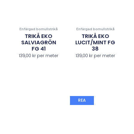
Enfärgad bomullstrikå
Enfärgad bomullstrikå
TRIKÅ EKO
TRIKÅ EKO
SALVIAGRÖN
LUCIT/MINT FG
FG 41
38
139,00
kr
per meter
139,00
kr
per meter
Det
Det
REA
ursprungliga
nuvaran
priset
priset
var:
är:
149,00 kr.
89,00 kr.