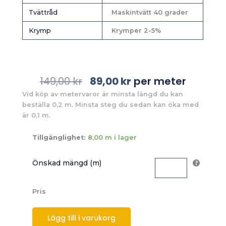
Tvättråd
Maskintvätt 40 grader
Krymp
Krymper 2-5%
Det
Det
149,00
kr
89,00
kr
per meter
ursprungliga
nuvarande
Vid köp av metervaror är minsta längd du kan
priset
priset
beställa 0,2 m. Minsta steg du sedan kan öka med
var:
är:
är 0,1 m.
149,00 kr.
89,00 kr.
Tillgänglighet:
8,00 m i lager
Önskad mängd (m)
Pris
Lägg till i varukorg