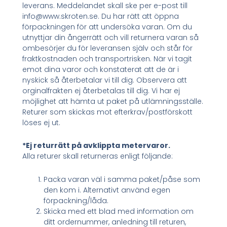
leverans. Meddelandet skall ske per e-post till
info@www.skroten.se. Du har rätt att öppna
förpackningen för att undersöka varan. Om du
utnyttjar din ångerrätt och vill returnera varan så
ombesörjer du för leveransen själv och står för
fraktkostnaden och transportrisken. När vi tagit
emot dina varor och konstaterat att de är i
nyskick så återbetalar vi till dig. Observera att
orginalfrakten ej återbetalas till dig. Vi har ej
möjlighet att hämta ut paket på utlämningsställe.
Returer som skickas mot efterkrav/postförskott
löses ej ut.
*Ej returrätt på avklippta metervaror.
Alla returer skall returneras enligt följande:
Packa varan väl i samma paket/påse som
den kom i. Alternativt använd egen
förpackning/låda.
Skicka med ett blad med information om
ditt ordernummer, anledning till returen,