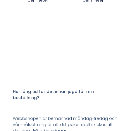
per meter
per meter
Hur lång tid tar det innan jaga får min
beställning?
Webbshopen är bemannad måndag-fredag och
vår målsättning är att ditt paket skall skickas till
dig inom 1-3 arbetsdagar.