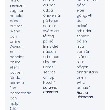
nr 2 är
du har
gång
servicen.
udda
efter
Jag har
önskemål
gång. Att
handlat
på tyger
de
både i
som är
också
butiken i
svåra att
erbjuder
Skene
få tag
service
och
på så
på en
online.
finns det
nivå
Oavsett
nästan
som är
du
alltid hos
svår att
handlar
Skroten.
hitta
online
Deras
någon
eller i
service
annanstans
butiken
är Top-
är en
får du
Notch.”
extra
samma
Katarina
bonus.”
fina
Hansson
Hanna
bemötande
Biderman
och
hjälp”
Elsa-