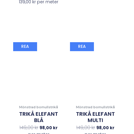
139,00
kr
per meter
Det
Det
Det
Det
REA
REA
ursprungliga
nuvarande
ursprungliga
nuvaran
priset
priset
priset
priset
var:
är:
var:
är:
149,00 kr.
98,00 kr.
149,00 kr.
98,00 kr.
Mönstrad bomullstrikå
Mönstrad bomullstrikå
TRIKÅ ELEFANT
TRIKÅ ELEFANT
BLÅ
MULTI
149,00
kr
149,00
kr
98,00
kr
98,00
kr