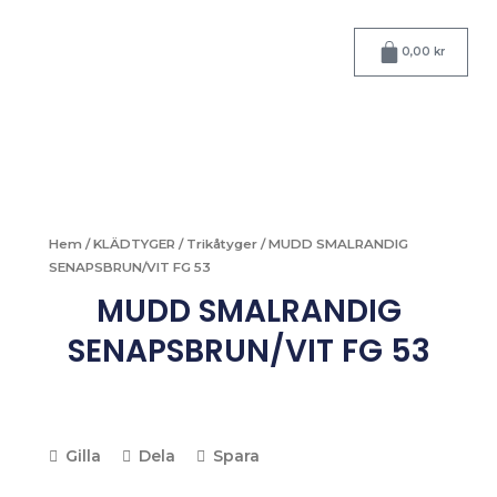
Hoppa
till
Varukorg
0,00
kr
innehåll
Hem
/
KLÄDTYGER
/
Trikåtyger
/ MUDD SMALRANDIG
SENAPSBRUN/VIT FG 53
MUDD SMALRANDIG
SENAPSBRUN/VIT FG 53
Gilla
Dela
Spara