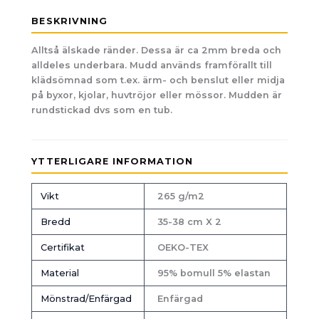
BESKRIVNING
Alltså älskade ränder. Dessa är ca 2mm breda och
alldeles underbara. Mudd används framförallt till
klädsömnad som t.ex. ärm- och benslut eller midja
på byxor, kjolar, huvtröjor eller mössor. Mudden är
rundstickad dvs som en tub.
YTTERLIGARE INFORMATION
Vikt
265 g/m2
Bredd
35-38 cm X 2
Certifikat
OEKO-TEX
Material
95% bomull 5% elastan
Mönstrad/Enfärgad
Enfärgad