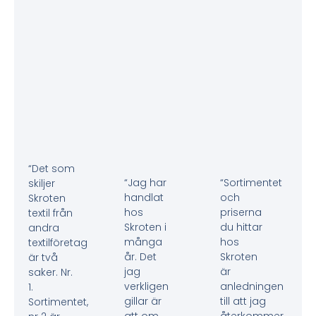
“Det som
“Jag har
“Sortimentet
skiljer
handlat
och
Skroten
hos
priserna
textil från
Skroten i
du hittar
andra
många
hos
textilföretag
år. Det
Skroten
är två
jag
är
saker. Nr.
verkligen
anledningen
1.
gillar är
till att jag
Sortimentet,
att om
återkommer