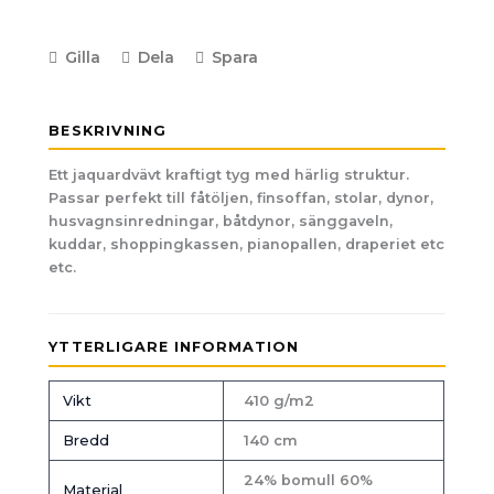
Gilla
Dela
Spara
BESKRIVNING
Ett jaquardvävt kraftigt tyg med härlig struktur.
Passar perfekt till fåtöljen, finsoffan, stolar, dynor,
husvagnsinredningar, båtdynor, sänggaveln,
kuddar, shoppingkassen, pianopallen, draperiet etc
etc.
YTTERLIGARE INFORMATION
Vikt
410 g/m2
Bredd
140 cm
24% bomull 60%
Material