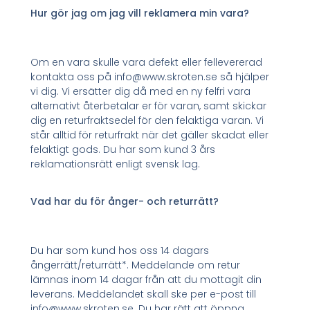
Hur gör jag om jag vill reklamera min vara?
Om en vara skulle vara defekt eller fellevererad
kontakta oss på info@www.skroten.se så hjälper
vi dig. Vi ersätter dig då med en ny felfri vara
alternativt återbetalar er för varan, samt skickar
dig en returfraktsedel för den felaktiga varan. Vi
står alltid för returfrakt när det gäller skadat eller
felaktigt gods. Du har som kund 3 års
reklamationsrätt enligt svensk lag.
Vad har du för ånger- och returrätt?
Du har som kund hos oss 14 dagars
ångerrätt/returrätt*. Meddelande om retur
lämnas inom 14 dagar från att du mottagit din
leverans. Meddelandet skall ske per e-post till
info@www.skroten.se. Du har rätt att öppna