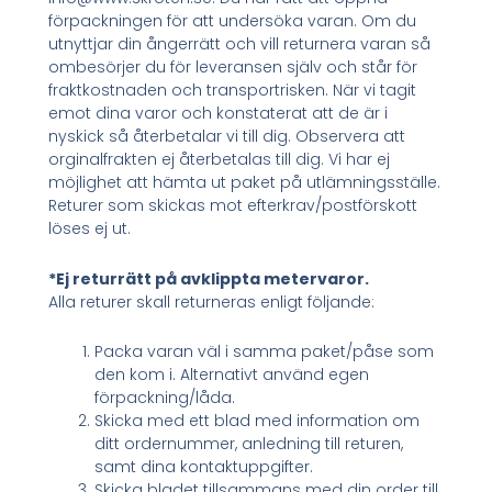
förpackningen för att undersöka varan. Om du
utnyttjar din ångerrätt och vill returnera varan så
ombesörjer du för leveransen själv och står för
fraktkostnaden och transportrisken. När vi tagit
emot dina varor och konstaterat att de är i
nyskick så återbetalar vi till dig. Observera att
orginalfrakten ej återbetalas till dig. Vi har ej
möjlighet att hämta ut paket på utlämningsställe.
Returer som skickas mot efterkrav/postförskott
löses ej ut.
*Ej returrätt på avklippta metervaror.
Alla returer skall returneras enligt följande:
Packa varan väl i samma paket/påse som
den kom i. Alternativt använd egen
förpackning/låda.
Skicka med ett blad med information om
ditt ordernummer, anledning till returen,
samt dina kontaktuppgifter.
Skicka bladet tillsammans med din order till